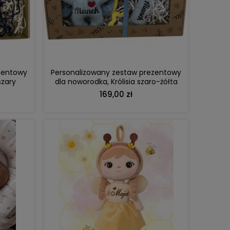
DO KOSZYKA
zentowy
Personalizowany zestaw prezentowy
szary
dla noworodka, Królisia szaro-żółta
169,00 zł
DO KOSZYKA
 pluszowy
Lalka Metoo personalizowana Puchata
Lalka
zent dla
pudrowo-różowa Królisia z kokardką
DO KOSZYKA