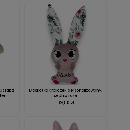
DO KOSZYKA
uszak z
Maskotka króliczek personalizowany,
stem
sephia rose
119,00 zł