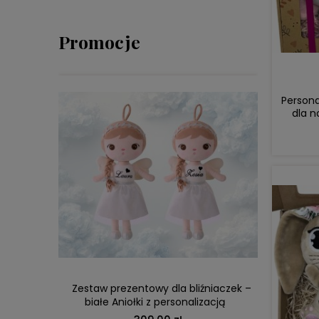
Promocje
Person
dla n
DO KOSZYKA
 Aniołek
Zestaw prezentowy dla bliźniaczek –
Lalka M
białe Aniołki z personalizacją