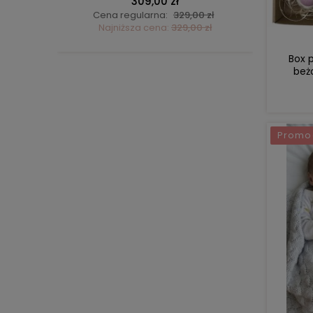
309,00 zł
ł
Cena regularna:
329,00 zł
C
ł
Najniższa cena:
329,00 zł
Box 
beżo
Promo