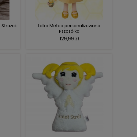
130,00 zł
zł
Cena regularna:
149,99 zł
C
ł
Najniższa cena:
132,00 zł
 Strażak
Lalka Metoo personalizowana
Pszczółka
129,99 zł
DO KOSZYKA