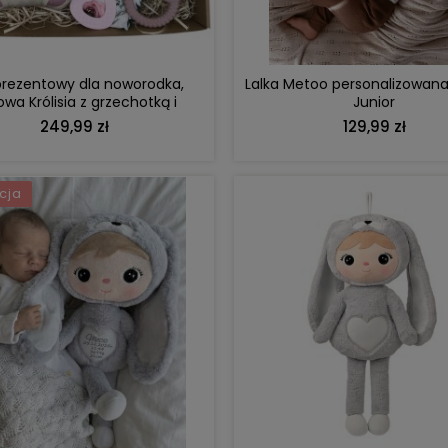
131,00 zł
139,00 zł
ena regularna:
149,99 zł
Cena regularna:
154,99 
Najniższa cena:
130,00 zł
Najniższa cena:
154,99 z
prezentowy dla noworodka,
Lalka Metoo personalizowana
wa Królisia z grzechotką i
Junior
akcesoriami
249,99 zł
129,99 zł
cja
DO KOSZYKA
DO KOSZYKA