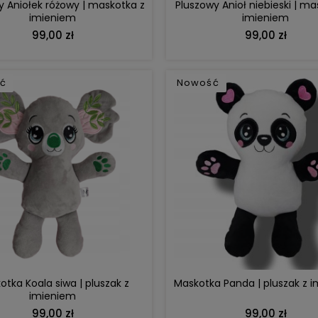
y Aniołek różowy | maskotka z
Pluszowy Anioł niebieski | ma
imieniem
imieniem
99,00 zł
99,00 zł
ć
Nowość
DO KOSZYKA
DO KOSZYKA
otka Koala siwa | pluszak z
Maskotka Panda | pluszak z 
imieniem
99,00 zł
99,00 zł