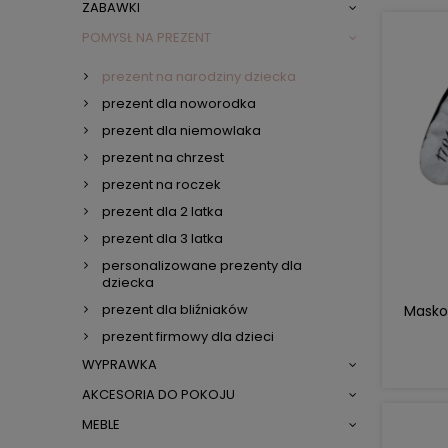
ZABAWKI
POMYSŁ NA PREZENT
prezent na narodziny dziecka
prezent dla noworodka
prezent dla niemowlaka
prezent na chrzest
prezent na roczek
prezent dla 2 latka
prezent dla 3 latka
personalizowane prezenty dla
dziecka
prezent dla bliźniaków
Maskot
prezent firmowy dla dzieci
WYPRAWKA
AKCESORIA DO POKOJU
MEBLE