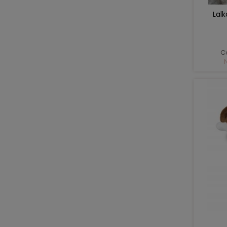
Lal
C