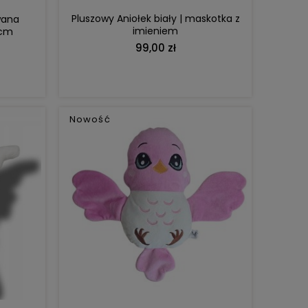
Pluszowy Aniołek biały | maskotka z
wana
imieniem
0cm
99,00 zł
Nowość
DO KOSZYKA