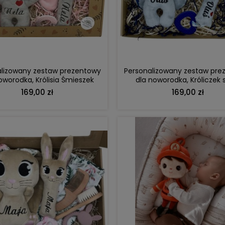
DO KOSZYKA
DO KOSZYKA
alizowany zestaw prezentowy
Personalizowany zestaw pre
oworodka, Królisia Śmieszek
dla noworodka, Króliczek 
szara
169,00 zł
169,00 zł
DO KOSZYKA
DO KOSZYKA
etoo personalizowana Puszysty
Duży personalizowany piesek
Królik szałwiowy
Maltańczyk z imieniem | pre
DO KOSZYKA
DO KOSZYKA
dziecka