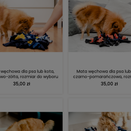
DO KOSZYKA
DO KOSZYKA
węchowa dla psa lub kota,
Mata węchowa dla psa lub
wo-żółta, rozmiar do wyboru
czarno-pomarańczowa, roz
wyboru
35,00 zł
35,00 zł