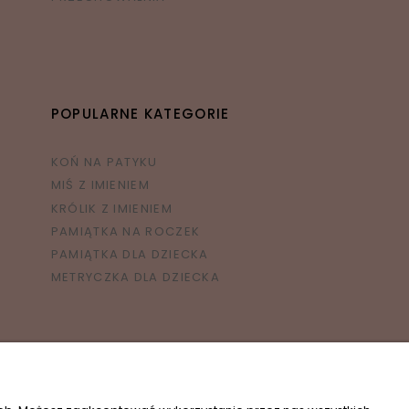
POPULARNE KATEGORIE
KOŃ NA PATYKU
MIŚ Z IMIENIEM
KRÓLIK Z IMIENIEM
PAMIĄTKA NA ROCZEK
PAMIĄTKA DLA DZIECKA
METRYCZKA DLA DZIECKA