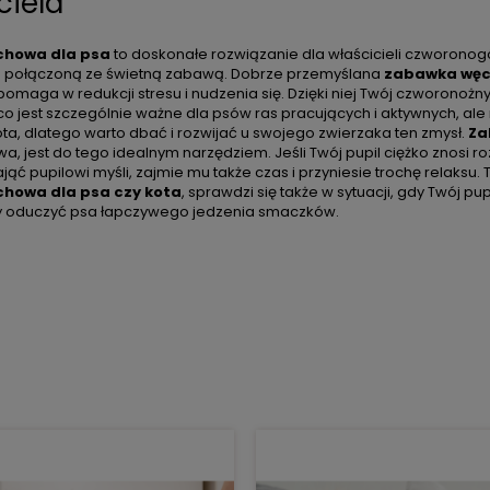
ciela
chowa dla psa
to doskonałe rozwiązanie dla właścicieli czworonog
 połączoną ze świetną zabawą. Dobrze przemyślana
zabawka węc
pomaga w redukcji stresu i nudzenia się. Dzięki niej Twój czworonożn
 co jest szczególnie ważne dla psów ras pracujących i aktywnych, al
ota, dlatego warto dbać i rozwijać u swojego zwierzaka ten zmysł.
Za
a, jest do tego idealnym narzędziem. Jeśli Twój pupil ciężko znosi r
jąć pupilowi myśli, zajmie mu także czas i przyniesie trochę relaksu.
howa dla psa czy kota
, sprawdzi się także w sytuacji, gdy Twój p
by oduczyć psa łapczywego jedzenia smaczków.