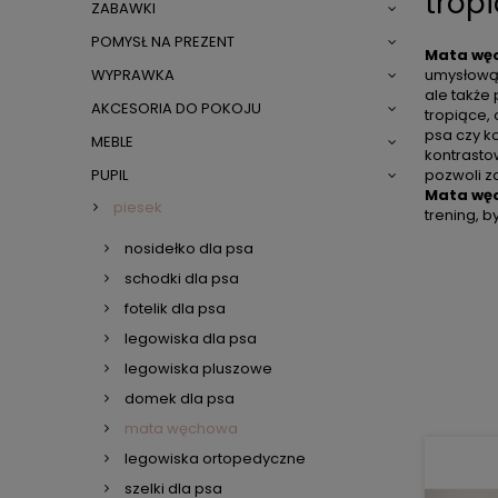
tropi
ZABAWKI
POMYSŁ NA PREZENT
Mata wę
umysłową
WYPRAWKA
ale także 
AKCESORIA DO POKOJU
tropiące,
psa czy k
MEBLE
kontrastow
pozwoli za
PUPIL
Mata węc
piesek
trening, 
nosidełko dla psa
schodki dla psa
fotelik dla psa
legowiska dla psa
legowiska pluszowe
domek dla psa
mata węchowa
legowiska ortopedyczne
szelki dla psa