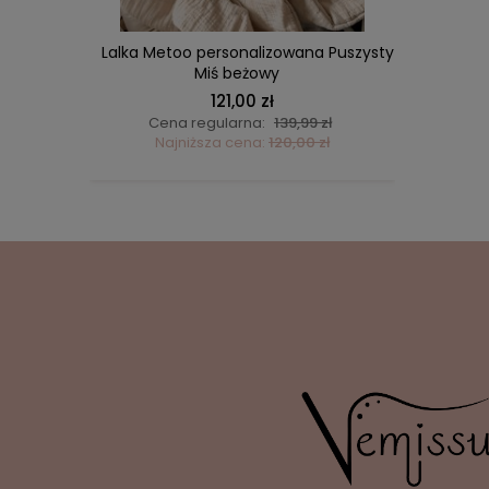
 Misia
Lalka Metoo personalizowana Puszysty
Lalka M
Miś beżowy
pudrowo
121,00 zł
ł
Cena regularna:
139,99 zł
C
ł
Najniższa cena:
120,00 zł