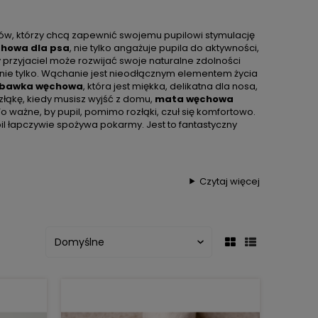
ów, którzy chcą zapewnić swojemu pupilowi stymulację
howa dla psa
, nie tylko angażuje pupila do aktywności,
y przyjaciel może rozwijać swoje naturalne zdolności
e nie tylko. Wąchanie jest nieodłącznym elementem życia
bawka węchowa
, która jest miękka, delikatna dla nosa,
ozłąkę, kiedy musisz wyjść z domu,
mata węchowa
 To ważne, by pupil, pomimo rozłąki, czuł się komfortowo.
upil łapczywie spożywa pokarmy. Jest to fantastyczny
Czytaj więcej