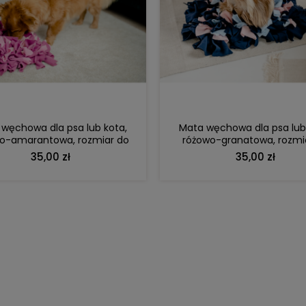
DO KOSZYKA
DO KOSZYKA
węchowa dla psa lub kota,
Mata węchowa dla psa lub
o-amarantowa, rozmiar do
różowo-granatowa, rozmi
wyboru
wyboru
35,00 zł
35,00 zł