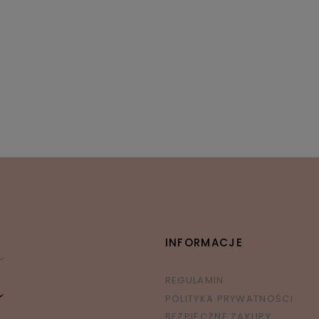
etoo personalizowana Puchata
Zestaw prezentowy dla bliź
-różowa Królisia z kokardką
dla dziewczynki i chłop
130,00 zł
309,00 zł
ena regularna:
149,99 zł
Cena regularna:
329,00 
Najniższa cena:
132,00 zł
Najniższa cena:
329,00 
INFORMACJE
REGULAMIN
POLITYKA PRYWATNOŚCI
BEZPIECZNE ZAKUPY