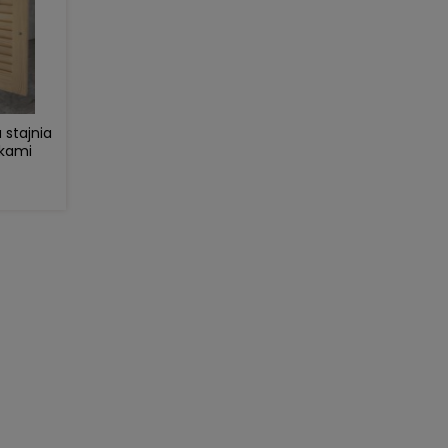
 stajnia
zkami