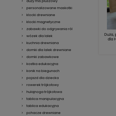
duży miś pluszowy
personalizowane maskotki
klocki drewniane
klocki magnetyczne
zabawki do odgrywania ról
Duża, 
wózek dla lalek
dla 
kuchnia drewniana
domki dla lalek drewniane
domki zabawkowe
kostka edukacyjna
konik na biegunach
pojazd dla dziecka
rowerek trójkołowy
hulajnoga trójkołowa
tablica manipulacyjna
tablica edukacyjna
pchacze drewniane