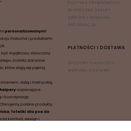
POLITYKA PRYWATNOŚCI
BEZPIECZNE ZAKUPY
ZWROTY I WYMIANA
REKLAMACJA
ymi
personalizowanymi
okoju malucha i produktami
li.
PŁATNOŚCI I DOSTAWA
 być wyjątkowy, stworzony
sklepu została starannie
SPOSOBY PŁATNOŚCI
 które stają się piękną
WARUNKI DOSTAWY
 imieniem, datą i metryczką,
 helpery
wspierające
 i koordynację.
 Oferujemy polskie produkty,
iska
,
foteliki dla psa do
czą komfort, design i
O NAS