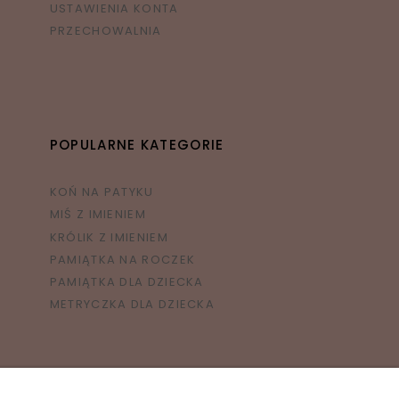
USTAWIENIA KONTA
PRZECHOWALNIA
POPULARNE KATEGORIE
KOŃ NA PATYKU
MIŚ Z IMIENIEM
KRÓLIK Z IMIENIEM
PAMIĄTKA NA ROCZEK
PAMIĄTKA DLA DZIECKA
METRYCZKA DLA DZIECKA