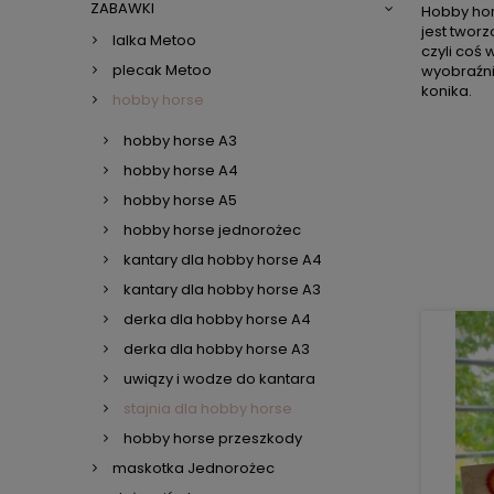
ZABAWKI
Hobby hors
jest tworz
lalka Metoo
czyli coś 
plecak Metoo
wyobraźni
konika.
hobby horse
hobby horse A3
hobby horse A4
hobby horse A5
hobby horse jednorożec
kantary dla hobby horse A4
kantary dla hobby horse A3
derka dla hobby horse A4
derka dla hobby horse A3
uwiązy i wodze do kantara
stajnia dla hobby horse
hobby horse przeszkody
maskotka Jednorożec