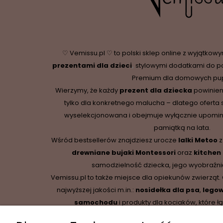
♡ Vemissu.pl ♡ to polski sklep online z wyjątkow
prezentami dla dzieci
,
stylowymi dodatkami do p
Premium dla domowych pupi
Wierzymy, że każdy
prezent dla dziecka
powinien
tylko dla konkretnego malucha – dlatego oferta 
wyselekcjonowana i obejmuje wyłącznie upominki,
pamiątką na lata.
Wśród bestsellerów znajdziesz urocze
lalki Metoo
z
drewniane
bujaki Montessori
oraz
kitchen
samodzielność dziecka, jego wyobraźnię
Vemissu.pl to także miejsce dla opiekunów zwierząt.
najwyższej jakości m.in.:
nosidełka dla psa
,
legow
samochodu
i produkty dla kociaków, które łą
funkcjonalność.