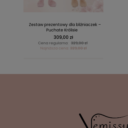
iaczek –
Zestaw prezentowy dla bliźniaczek –
Zestaw
alizacją
Puchate Królisie
309,00 zł
ł
Cena regularna:
329,00 zł
Ce
ł
Najniższa cena:
329,00 zł
N