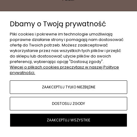
Dbamy o Twoją prywatność
INFORMACJE
Pliki cookies i pokrewne im technologie umożliwiają
poprawne działanie strony i pomagają nam dostosować
ofertę do Twoich potrzeb. Możesz zaakceptować
wykorzystanie przez nas wszystkich tych plików i przejść
MOJE KONTO
do sklepu lub dostosować użycie plików do swoich
preferencji, wybierając opcję "Dostosuj zgody".
Więcej o plikach cookies przeczytasz w naszej Polityce
prywatności.
PŁATNOŚCI I DOSTAWA
ZAAKCEPTUJ TYLKO NIEZBĘDNE
POPULARNE KATEGORIE
DOSTOSUJ ZGODY
O NAS
ZAAKCEPTUJ WSZYSTKIE