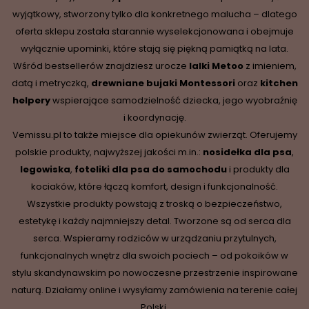
wyjątkowy, stworzony tylko dla konkretnego malucha – dlatego
oferta sklepu została starannie wyselekcjonowana i obejmuje
wyłącznie upominki, które stają się piękną pamiątką na lata.
Wśród bestsellerów znajdziesz urocze
lalki Metoo
z imieniem,
datą i metryczką,
drewniane
bujaki Montessori
oraz
kitchen
helpery
wspierające samodzielność dziecka, jego wyobraźnię
i koordynację.
Vemissu.pl to także miejsce dla opiekunów zwierząt. Oferujemy
polskie produkty, najwyższej jakości m.in.:
nosidełka dla psa
,
legowiska
,
foteliki dla psa do samochodu
i produkty dla
kociaków, które łączą komfort, design i funkcjonalność.
Wszystkie produkty powstają z troską o bezpieczeństwo,
estetykę i każdy najmniejszy detal. Tworzone są od serca dla
serca. Wspieramy rodziców w urządzaniu przytulnych,
funkcjonalnych wnętrz dla swoich pociech – od pokoików w
stylu skandynawskim po nowoczesne przestrzenie inspirowane
naturą. Działamy online i wysyłamy zamówienia na terenie całej
Polski.