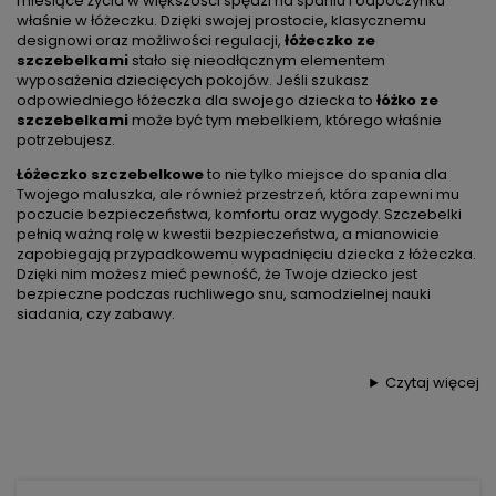
miesiące życia w większości spędzi na spaniu i odpoczynku
właśnie w łóżeczku. Dzięki swojej prostocie, klasycznemu
designowi oraz możliwości regulacji,
łóżeczko ze
szczebelkami
stało się nieodłącznym elementem
wyposażenia dziecięcych pokojów. Jeśli szukasz
odpowiedniego łóżeczka dla swojego dziecka to
łóżko ze
szczebelkami
może być tym mebelkiem, którego właśnie
potrzebujesz.
Łóżeczko szczebelkowe
to nie tylko miejsce do spania dla
Twojego maluszka, ale również przestrzeń, która zapewni mu
poczucie bezpieczeństwa, komfortu oraz wygody. Szczebelki
pełnią ważną rolę w kwestii bezpieczeństwa, a mianowicie
zapobiegają przypadkowemu wypadnięciu dziecka z łóżeczka.
Dzięki nim możesz mieć pewność, że Twoje dziecko jest
bezpieczne podczas ruchliwego snu, samodzielnej nauki
siadania, czy zabawy.
Czytaj więcej