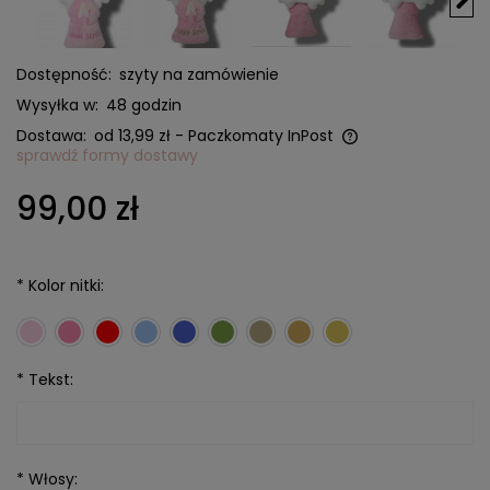
Dostępność:
szyty na zamówienie
Wysyłka w:
48 godzin
Dostawa:
od 13,99 zł
- Paczkomaty InPost
sprawdź formy dostawy
Cena nie zawiera ewentualnych kosztów płatności
99,00 zł
*
Kolor nitki:
*
Tekst:
*
Włosy: