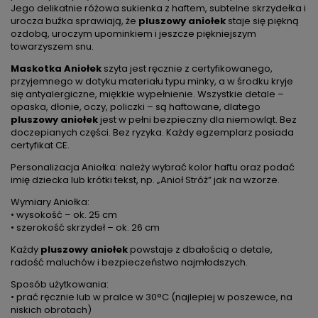
Jego delikatnie różowa sukienka z haftem, subtelne skrzydełka i
urocza buźka sprawiają, że
pluszowy aniołek
staje się piękną
ozdobą, uroczym upominkiem i jeszcze piękniejszym
towarzyszem snu.
Maskotka Aniołek
szyta jest ręcznie z certyfikowanego,
przyjemnego w dotyku materiału typu minky, a w środku kryje
się antyalergiczne, miękkie wypełnienie. Wszystkie detale –
opaska, dłonie, oczy, policzki – są haftowane, dlatego
pluszowy aniołek
jest w pełni bezpieczny dla niemowląt. Bez
doczepianych części. Bez ryzyka. Każdy egzemplarz posiada
certyfikat CE.
Personalizacja Aniołka: należy wybrać kolor haftu oraz podać
imię dziecka lub krótki tekst, np. „Anioł Stróż” jak na wzorze.
Wymiary Aniołka:
• wysokość – ok. 25 cm
• szerokość skrzydeł – ok. 26 cm
Każdy
pluszowy aniołek
powstaje z dbałością o detale,
radość maluchów i bezpieczeństwo najmłodszych.
Sposób użytkowania:
• prać ręcznie lub w pralce w 30°C (najlepiej w poszewce, na
niskich obrotach)