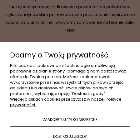
funkcjonalnych wnętrz dla swoich pociech – od pokoików w
stylu skandynawskim po nowoczesne przestrzenie inspirowane
naturą. Działamy online i wysyłamy zamówienia na terenie całej
Polski.
Dbamy o Twoją prywatność
INFORMACJE
Pliki cookies i pokrewne im technologie umożliwiają
poprawne działanie strony i pomagają nam dostosować
ofertę do Twoich potrzeb. Możesz zaakceptować
wykorzystanie przez nas wszystkich tych plików i przejść
MOJE KONTO
do sklepu lub dostosować użycie plików do swoich
preferencji, wybierając opcję "Dostosuj zgody".
Więcej o plikach cookies przeczytasz w naszej Polityce
prywatności.
PŁATNOŚCI I DOSTAWA
ZAAKCEPTUJ TYLKO NIEZBĘDNE
POPULARNE KATEGORIE
DOSTOSUJ ZGODY