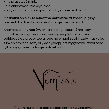
• nie prasować minky
• nie chlorować i nie wybielać
• przy odplamianiu omijać haft, aby go nie uszkodzić
Maskotka Aniołek to cudowna pamiątka, talizman i piękny
prezent dla dziecka na każdą okazję i bez okazji :)
*Zamieszczony haft (wzór na karcie produktu) ma jedynie
charakter poglądowy. Rzeczywisty wygląd haftu może
odbiegać od prezentowanego na wizualizacji. Każdy maskotka
z imieniem, napisem, czy dedykacją jest wyjątkowa, stworzona
tylko i wyłącznie na Twoje potrzeby <3
♡ Vemissu.pl ♡ to polski sklep online z wyjątkowymi