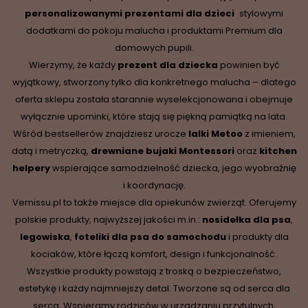
personalizowanymi prezentami dla dzieci
,
stylowymi
dodatkami do pokoju malucha i produktami Premium dla
domowych pupili.
Wierzymy, że każdy
prezent dla dziecka
powinien być
wyjątkowy, stworzony tylko dla konkretnego malucha – dlatego
oferta sklepu została starannie wyselekcjonowana i obejmuje
wyłącznie upominki, które stają się piękną pamiątką na lata.
Wśród bestsellerów znajdziesz urocze
lalki Metoo
z imieniem,
datą i metryczką,
drewniane
bujaki Montessori
oraz
kitchen
helpery
wspierające samodzielność dziecka, jego wyobraźnię
i koordynację.
Vemissu.pl to także miejsce dla opiekunów zwierząt. Oferujemy
polskie produkty, najwyższej jakości m.in.:
nosidełka dla psa
,
legowiska
,
foteliki dla psa do samochodu
i produkty dla
kociaków, które łączą komfort, design i funkcjonalność.
Wszystkie produkty powstają z troską o bezpieczeństwo,
estetykę i każdy najmniejszy detal. Tworzone są od serca dla
serca. Wspieramy rodziców w urządzaniu przytulnych,