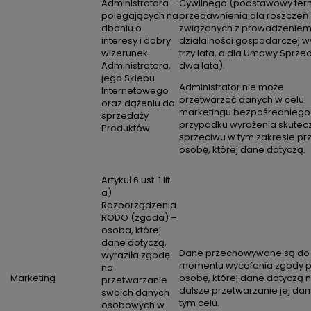
Administratora –
Cywilnego (podstawowy ter
polegających na
przedawnienia dla roszczeń
dbaniu o
związanych z prowadzenie
interesy i dobry
działalności gospodarczej w
wizerunek
trzy lata, a dla Umowy Sprze
Administratora,
dwa lata).
jego Sklepu
Administrator nie może
Internetowego
przetwarzać danych w celu
oraz dążeniu do
marketingu bezpośredniego
sprzedaży
przypadku wyrażenia skute
Produktów
sprzeciwu w tym zakresie pr
osobę, której dane dotyczą.
Artykuł 6 ust. 1 lit.
a)
Rozporządzenia
RODO (zgoda) –
osoba, której
dane dotyczą,
Dane przechowywane są do
wyraziła zgodę
momentu wycofania zgody p
na
Marketing
osobę, której dane dotyczą 
przetwarzanie
dalsze przetwarzanie jej da
swoich danych
tym celu.
osobowych w