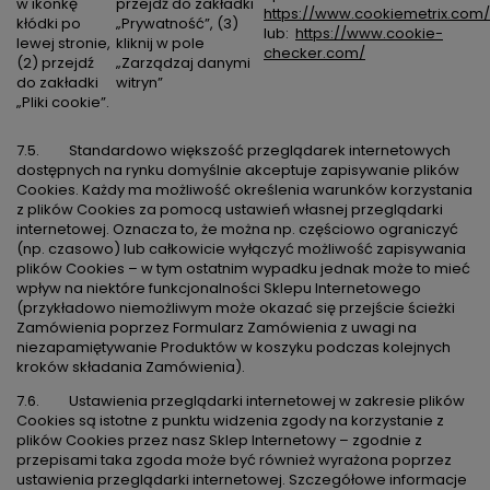
w ikonkę
przejdź do zakładki
https://www.cookiemetrix.com/
kłódki po
„Prywatność”, (3)
lub:
https://www.cookie-
lewej stronie,
kliknij w pole
checker.com/
(2) przejdź
„Zarządzaj danymi
do zakładki
witryn”
„Pliki cookie”.
7.5. Standardowo większość przeglądarek internetowych
dostępnych na rynku domyślnie akceptuje zapisywanie plików
Cookies. Każdy ma możliwość określenia warunków korzystania
z plików Cookies za pomocą ustawień własnej przeglądarki
internetowej. Oznacza to, że można np. częściowo ograniczyć
(np. czasowo) lub całkowicie wyłączyć możliwość zapisywania
plików Cookies – w tym ostatnim wypadku jednak może to mieć
wpływ na niektóre funkcjonalności Sklepu Internetowego
(przykładowo niemożliwym może okazać się przejście ścieżki
Zamówienia poprzez Formularz Zamówienia z uwagi na
niezapamiętywanie Produktów w koszyku podczas kolejnych
kroków składania Zamówienia).
7.6. Ustawienia przeglądarki internetowej w zakresie plików
Cookies są istotne z punktu widzenia zgody na korzystanie z
plików Cookies przez nasz Sklep Internetowy – zgodnie z
przepisami taka zgoda może być również wyrażona poprzez
ustawienia przeglądarki internetowej. Szczegółowe informacje