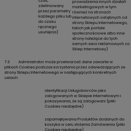
czas,
prowadzenia innych działań
zdefiniowany
marketingowych w tym
przez parametry
również na stronach
każdego pliku lub
internetowych odrębnych od
do czasu
strony Sklepu Internetowego,
ręcznego
takich jak portale
usunięcia)
społecznościowe albo inne
strony należące do tych
samych sieci reklamowych co
Sklep Internetowy)
7.3. Administrator może przetwarzać dane zawarte w
plikach Cookies podczas korzystania przez odwiedzających ze
strony Sklepu Internetowego w następujących konkretnych
celach:
identyfikacji Usługobiorców jako
zalogowanych w Sklepie Internetowym i
pokazywania, że są zalogowani (pliki
Cookies niezbędne)
zapamiętywania Produktów dodanych do
koszyka w celu złożenia Zamówienia (pliki
Cookies niezbędne)