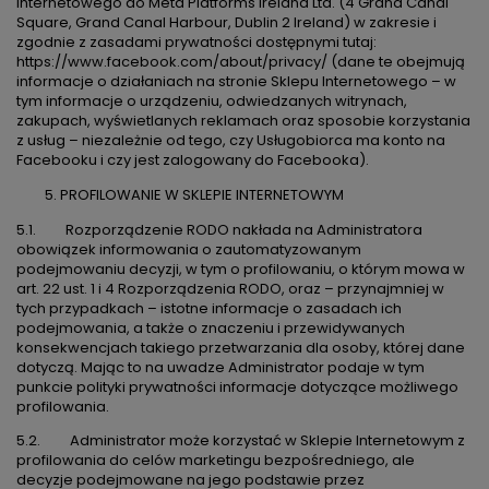
Internetowego do Meta Platforms Ireland Ltd. (4 Grand Canal
Square, Grand Canal Harbour, Dublin 2 Ireland) w zakresie i
zgodnie z zasadami prywatności dostępnymi tutaj:
https://www.facebook.com/about/privacy/
(dane te obejmują
informacje o działaniach na stronie Sklepu Internetowego – w
tym informacje o urządzeniu, odwiedzanych witrynach,
zakupach, wyświetlanych reklamach oraz sposobie korzystania
z usług – niezależnie od tego, czy Usługobiorca ma konto na
Facebooku i czy jest zalogowany do Facebooka).
PROFILOWANIE W SKLEPIE INTERNETOWYM
5.1. Rozporządzenie RODO nakłada na Administratora
obowiązek informowania o zautomatyzowanym
podejmowaniu decyzji, w tym o profilowaniu, o którym mowa w
art. 22 ust. 1 i 4 Rozporządzenia RODO, oraz – przynajmniej w
tych przypadkach – istotne informacje o zasadach ich
podejmowania, a także o znaczeniu i przewidywanych
konsekwencjach takiego przetwarzania dla osoby, której dane
dotyczą. Mając to na uwadze Administrator podaje w tym
punkcie polityki prywatności informacje dotyczące możliwego
profilowania.
5.2. Administrator może korzystać w Sklepie Internetowym z
profilowania do celów marketingu bezpośredniego, ale
decyzje podejmowane na jego podstawie przez