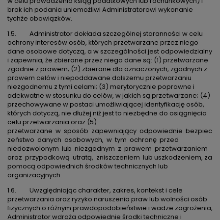
w celu prowadzenia ksiąg podatkowych lub rachunkowych) i
brak ich podania uniemożliwi Administratorowi wykonanie
tychże obowiązków.
1.5. Administrator dokłada szczególnej staranności w celu
ochrony interesów osób, których przetwarzane przez niego
dane osobowe dotyczą, a w szczególności jest odpowiedzialny
i zapewnia, że zbierane przez niego dane są: (1) przetwarzane
zgodnie z prawem; (2) zbierane dla oznaczonych, zgodnych z
prawem celów i niepoddawane dalszemu przetwarzaniu
niezgodnemu z tymi celami; (3) merytorycznie poprawne i
adekwatne w stosunku do celów, w jakich są przetwarzane; (4)
przechowywane w postaci umożliwiającej identyfikację osób,
których dotyczą, nie dłużej niż jest to niezbędne do osiągnięcia
celu przetwarzania oraz (5)
przetwarzane w sposób zapewniający odpowiednie bezpiec
zeństwo danych osobowych, w tym ochronę przed
niedozwolonym lub niezgodnym z prawem przetwarzaniem
oraz przypadkową utratą, zniszczeniem lub uszkodzeniem, za
pomocą odpowiednich środków technicznych lub
organizacyjnych.
1.6. Uwzględniając charakter, zakres, kontekst i cele
przetwarzania oraz ryzyko naruszenia praw lub wolności osób
fizycznych o różnym prawdopodobieństwie i wadze zagrożenia,
Administrator wdraża odpowiednie środki techniczne i