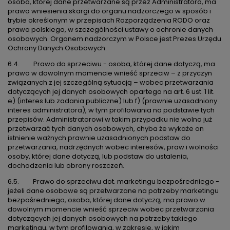
osoba, której dane przetwarzane są przez Administratora, ma
prawo wniesienia skargi do organu nadzorczego w sposób i
trybie określonym w przepisach Rozporządzenia RODO oraz
prawa polskiego, w szczególności ustawy o ochronie danych
osobowych. Organem nadzorczym w Polsce jest Prezes Urzędu
Ochrony Danych Osobowych.
6.4. Prawo do sprzeciwu - osoba, której dane dotyczą, ma
prawo w dowolnym momencie wnieść sprzeciw – z przyczyn
związanych z jej szczególną sytuacją – wobec przetwarzania
dotyczących jej danych osobowych opartego na art. 6 ust. 1 lit.
e) (interes lub zadania publiczne) lub f) (prawnie uzasadniony
interes administratora), w tym profilowania na podstawie tych
przepisów. Administratorowi w takim przypadku nie wolno już
przetwarzać tych danych osobowych, chyba że wykaże on
istnienie ważnych prawnie uzasadnionych podstaw do
przetwarzania, nadrzędnych wobec interesów, praw i wolności
osoby, której dane dotyczą, lub podstaw do ustalenia,
dochodzenia lub obrony roszczeń.
6.5. Prawo do sprzeciwu dot. marketingu bezpośredniego -
jeżeli dane osobowe są przetwarzane na potrzeby marketingu
bezpośredniego, osoba, której dane dotyczą, ma prawo w
dowolnym momencie wnieść sprzeciw wobec przetwarzania
dotyczących jej danych osobowych na potrzeby takiego
marketingu, w tym profilowania, w zakresie, w jakim