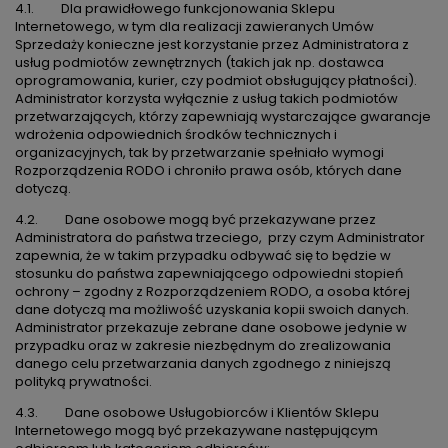
4.1. Dla prawidłowego funkcjonowania Sklepu
Internetowego, w tym dla realizacji zawieranych Umów
Sprzedaży konieczne jest korzystanie przez Administratora z
usług podmiotów zewnętrznych (takich jak np. dostawca
oprogramowania, kurier, czy podmiot obsługujący płatności).
Administrator korzysta wyłącznie z usług takich podmiotów
przetwarzających, którzy zapewniają wystarczające gwarancje
wdrożenia odpowiednich środków technicznych i
organizacyjnych, tak by przetwarzanie spełniało wymogi
Rozporządzenia RODO i chroniło prawa osób, których dane
dotyczą.
4.2. Dane osobowe mogą być przekazywane przez
Administratora do państwa trzeciego, przy czym Administrator
zapewnia, że w takim przypadku odbywać się to będzie w
stosunku do państwa zapewniającego odpowiedni stopień
ochrony – zgodny z Rozporządzeniem RODO, a osoba której
dane dotyczą ma możliwość uzyskania kopii swoich danych.
Administrator przekazuje zebrane dane osobowe jedynie w
przypadku oraz w zakresie niezbędnym do zrealizowania
danego celu przetwarzania danych zgodnego z niniejszą
polityką prywatności.
4.3. Dane osobowe Usługobiorców i Klientów Sklepu
Internetowego mogą być przekazywane następującym