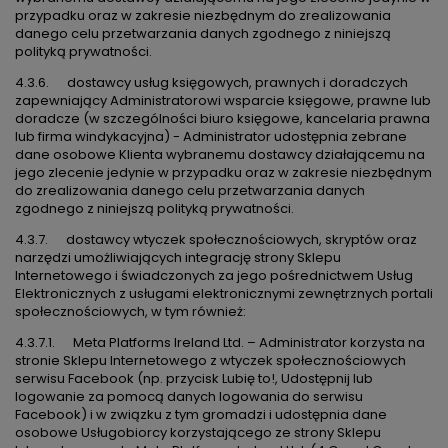
przypadku oraz w zakresie niezbędnym do zrealizowania
danego celu przetwarzania danych zgodnego z niniejszą
polityką prywatności.
4.3.6. dostawcy usług księgowych, prawnych i doradczych
zapewniający Administratorowi wsparcie księgowe, prawne lub
doradcze (w szczególności biuro księgowe, kancelaria prawna
lub firma windykacyjna) - Administrator udostępnia zebrane
dane osobowe Klienta wybranemu dostawcy działającemu na
jego zlecenie jedynie w przypadku oraz w zakresie niezbędnym
do zrealizowania danego celu przetwarzania danych
zgodnego z niniejszą polityką prywatności.
4.3.7. dostawcy wtyczek społecznościowych, skryptów oraz
narzędzi umożliwiających integrację strony Sklepu
Internetowego i świadczonych za jego pośrednictwem Usług
Elektronicznych z usługami elektronicznymi zewnętrznych portali
społecznościowych, w tym również:
4.3.7.1. Meta Platforms Ireland Ltd. – Administrator korzysta na
stronie Sklepu Internetowego z wtyczek społecznościowych
serwisu Facebook (np. przycisk Lubię to!, Udostępnij lub
logowanie za pomocą danych logowania do serwisu
Facebook) i w związku z tym gromadzi i udostępnia dane
osobowe Usługobiorcy korzystającego ze strony Sklepu