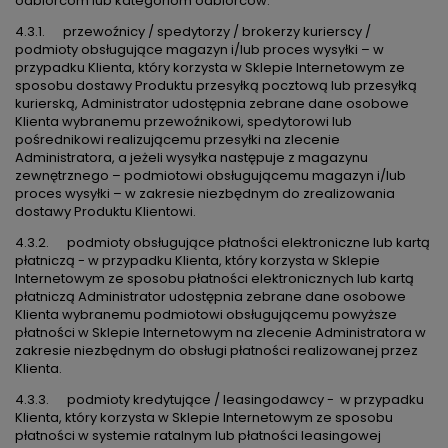
odbiorcom lub kategoriom odbiorców:
4.3.1. przewoźnicy / spedytorzy / brokerzy kurierscy /
podmioty obsługujące magazyn i/lub proces wysyłki – w
przypadku Klienta, który korzysta w Sklepie Internetowym ze
sposobu dostawy Produktu przesyłką pocztową lub przesyłką
kurierską, Administrator udostępnia zebrane dane osobowe
Klienta wybranemu przewoźnikowi, spedytorowi lub
pośrednikowi realizującemu przesyłki na zlecenie
Administratora, a jeżeli wysyłka następuje z magazynu
zewnętrznego – podmiotowi obsługującemu magazyn i/lub
proces wysyłki – w zakresie niezbędnym do zrealizowania
dostawy Produktu Klientowi.
4.3.2. podmioty obsługujące płatności elektroniczne lub kartą
płatniczą - w przypadku Klienta, który korzysta w Sklepie
Internetowym ze sposobu płatności elektronicznych lub kartą
płatniczą Administrator udostępnia zebrane dane osobowe
Klienta wybranemu podmiotowi obsługującemu powyższe
płatności w Sklepie Internetowym na zlecenie Administratora w
zakresie niezbędnym do obsługi płatności realizowanej przez
Klienta.
4.3.3. podmioty kredytujące / leasingodawcy - w przypadku
Klienta, który korzysta w Sklepie Internetowym ze sposobu
płatności w systemie ratalnym lub płatności leasingowej