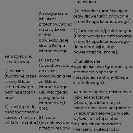
stosowania:
1) niezbędne (umożliwiające
Ze względu na
prawidłowe funkcjonowanie
ich okres
strony Sklepu Internetowego),
przechowywania
na urządzeniu
2) funkcjonalne/preferencyjne
osoby
(umożliwiające dostosowanie
odwiedzającej
strony Sklepu Internetowego
stronę Sklepu
do preferencji osoby
Internetowego:
odwiedzającej stronę),
Ze względu na
1) sesyjne
3) analityczne i
ich dostawcę:
(przechowywane
wydajnościowe (gromadzące
1) własne
do czasu
informacje o sposobie
(tworzone przez
wylogowania się
korzystania ze strony Sklepu
stronę Sklepu
ze Sklepu
Internetowego),
Internetowego
Internetowego
4) marketingowe, reklamowe
Administratora)
lub wyłączenia
i społecznościowe
oraz
przeglądarki
(zbierające informacje o
internetowej)
2) należące do
osobie odwiedzającej stronę
oraz
osób/podmiotów
Sklepu Internetowego w celu
trzecich (innych
2) stałe
wyświetlania tej osobie
niż Administrator)
(przechowywane
reklam, ich personalizacji,
przez określony
mierzeniu skuteczności i