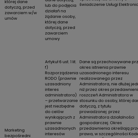
której dane
świadczenie Usługi Elektronic
lub do podjęcia
dotyczą, przed
działań na
zawarciem w/w
żądanie osoby,
umów
której dane
dotyczą, przed
zawarciem
umowy
Artykuł 6 ust. 1 lit.
Dane są przechowywane pr
f)
okres istnienia prawnie
Rozporządzenia
uzasadnionego interesu
RODO (prawnie
realizowanego przez
uzasadniony
Administratora, nie dłużej je
interes
niż przez okres przedawnien
administratora)
roszczeń Administratora w
– przetwarzanie
stosunku do osoby, której d
jest niezbędne
dotyczą, z tytułu
do celów
prowadzonej przez
wynikających z
Administratora działalności
prawnie
gospodarczej. Okres
uzasadnionych
przedawnienia określają prz
Marketing
interesów
prawa, w szczególności Kod
bezpośredni