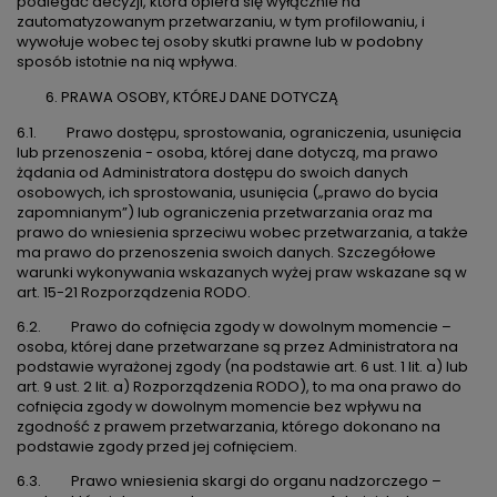
podlegać decyzji, która opiera się wyłącznie na
zautomatyzowanym przetwarzaniu, w tym profilowaniu, i
wywołuje wobec tej osoby skutki prawne lub w podobny
sposób istotnie na nią wpływa.
PRAWA OSOBY, KTÓREJ DANE DOTYCZĄ
6.1. Prawo dostępu, sprostowania, ograniczenia, usunięcia
lub przenoszenia - osoba, której dane dotyczą, ma prawo
żądania od Administratora dostępu do swoich danych
osobowych, ich sprostowania, usunięcia („prawo do bycia
zapomnianym”) lub ograniczenia przetwarzania oraz ma
prawo do wniesienia sprzeciwu wobec przetwarzania, a także
ma prawo do przenoszenia swoich danych. Szczegółowe
warunki wykonywania wskazanych wyżej praw wskazane są w
art. 15-21 Rozporządzenia RODO.
6.2. Prawo do cofnięcia zgody w dowolnym momencie –
osoba, której dane przetwarzane są przez Administratora na
podstawie wyrażonej zgody (na podstawie art. 6 ust. 1 lit. a) lub
art. 9 ust. 2 lit. a) Rozporządzenia RODO), to ma ona prawo do
cofnięcia zgody w dowolnym momencie bez wpływu na
zgodność z prawem przetwarzania, którego dokonano na
podstawie zgody przed jej cofnięciem.
6.3. Prawo wniesienia skargi do organu nadzorczego –