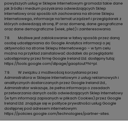
powyższych usług w Sklepie Internetowym gromadzi takie dane
jak źródła i medium pozyskania odwiedzających Sklep
Internetowy oraz sposób ich zachowania na stronie Sklepu
Internetowego, informacje na temat urządzeń i przeglądarek z
których odwiedzają stronę, IP oraz domenę, dane geograficzne
oraz dane demograficzne (wiek, płeć) i zainteresowania.
7.8. Możliwe jest zablokowanie w łatwy sposób przez daną
osobę udostępniania do Google Analytics informacji o jej
aktywności na stronie Sklepu Internetowego – w tym celu
można na przykład zainstalować dodatek do przeglądarki
udostępniany przez firmę Google Ireland Ltd. dostępny tutaj:
https://tools.google.com/dlpage/gaoptout?hl=pl
.
7.9. W związku z możliwością korzystania przez
Administratora w Sklepie Internetowym z usług reklamowych i
analitycznych dostarczanych przez Google Ireland Ltd.,
Administrator wskazuje, że pełna informacja o zasadach
przetwarzania danych osób odwiedzających Sklep Internetowy
(w tym informacji zapisanych w plikach Cookies) przez Google
Ireland Ltd. znajduje się w polityce prywatności usług Google
dostępnej pod adresem internetowym:
https://policies.google.com/technologies/partner-sites
.
7.10. Administrator może korzystać w Sklepie Internetowym z
usług dostarczanych przez firmę Ve Global UK Limited (White