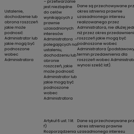
– przetwarzanie
Dane są przechowywane pr
jest niezbędne
Ustalenie,
okres istnienia prawnie
do celów
dochodzenie lub
uzasadnionego interesu
wynikających z
obrona roszczeń
realizowanego przez
prawnie
jakie może
Administratora, nie dłużej je
uzasadnionych
podnosić
niż przez okres przedawnien
interesów
Administrator lub
roszczeń jakie mogą być
Administratora –
jakie mogą być
podnoszone wobec
polegających na
podnoszone
Administratora (podstawow
ustaleniu,
wobec
termin przedawnienia dla
dochodzeniu lub
Administratora
roszczeń wobec Administrat
obronie
wynosi sześć lat).
roszczeń, jakie
może podnosić
Administrator lub
jakie mogą być
podnoszone
wobec
Administratora
Artykuł 6 ust. 1 lit.
Dane są przechowywane pr
f)
okres istnienia prawnie
Rozporządzenia
uzasadnionego interesu