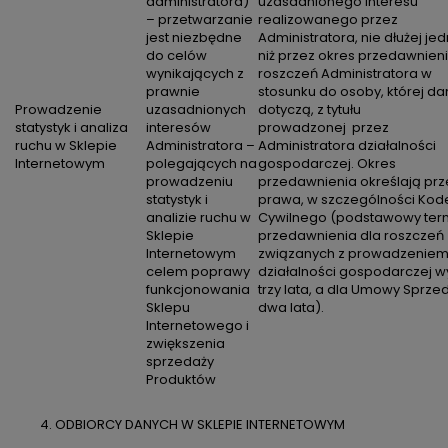
administratora)
uzasadnionego interesu
– przetwarzanie
realizowanego przez
jest niezbędne
Administratora, nie dłużej je
do celów
niż przez okres przedawnien
wynikających z
roszczeń Administratora w
prawnie
stosunku do osoby, której d
Prowadzenie
uzasadnionych
dotyczą, z tytułu
statystyk i analiza
interesów
prowadzonej przez
ruchu w Sklepie
Administratora –
Administratora działalności
Internetowym
polegających na
gospodarczej. Okres
prowadzeniu
przedawnienia określają prz
statystyk i
prawa, w szczególności Kod
analizie ruchu w
Cywilnego (podstawowy ter
Sklepie
przedawnienia dla roszczeń
Internetowym
związanych z prowadzenie
celem poprawy
działalności gospodarczej w
funkcjonowania
trzy lata, a dla Umowy Sprze
Sklepu
dwa lata).
Internetowego i
zwiększenia
sprzedaży
Produktów
ODBIORCY DANYCH W SKLEPIE INTERNETOWYM