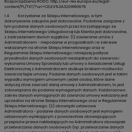
Rozporządzenia RODO:
http://eur-lex.europa.eu/legal-
content/PL/TXT/?uri=CELEX%3A32016R0679
1.4. Korzystanie ze Sklepu Internetowego, w tym
dokonywanie zakupów jest dobrowolne. Podobnie związane z
tym podanie danych osobowych przez korzystającego ze
Sklepu Internetowego Usługobiorcę lub Klienta jest dobrowolne,
z zastrzeżeniem dwóch wyjątków: (1) zawieranie umów z
Administratorem - niepodanie w przypadkach i w zakresie
wskazanym na stronie Sklepu Internetowego oraz w
Regulaminie Sklepu Internetowego i niniejszej polityce
prywatności danych osobowych niezbędnych do zawarcia i
wykonania Umowy Sprzedaży lub umowy o świadczenie Usługi
Elektronicznej z Administratorem skutkuje brakiem możliwości
zawarcia tejże umowy. Podanie danych osobowych jest w takim
wypadku wymogiem umownym i jeżeli osoba, które dane
dotyczą chce zawrzeć daną umowę z Administratorem, to jest
zobowiązana do podania wymaganych danych. Każdorazowo
zakres danych wymaganych do zawarcia umowy wskazany jest
uprzednio na stronie Sklepu Internetowego oraz w Regulaminie
Sklepu Internetowego; (2) obowiązki ustawowe
Administratora - podanie danych osobowych jest wymogiem
ustawowym wynikającym z powszechnie obowiązujących
przepisów prawa nakładających na Administratora obowiązek
przetwarzania danych osobowych (np. przetwarzanie danych