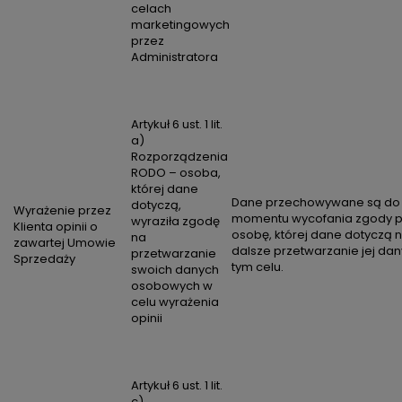
celach
marketingowych
przez
Administratora
Artykuł 6 ust. 1 lit.
a)
Rozporządzenia
RODO – osoba,
której dane
Dane przechowywane są do
dotyczą,
Wyrażenie przez
momentu wycofania zgody p
wyraziła zgodę
Klienta opinii o
osobę, której dane dotyczą 
na
zawartej Umowie
dalsze przetwarzanie jej da
przetwarzanie
Sprzedaży
tym celu.
swoich danych
osobowych w
celu wyrażenia
opinii
Artykuł 6 ust. 1 lit.
c)