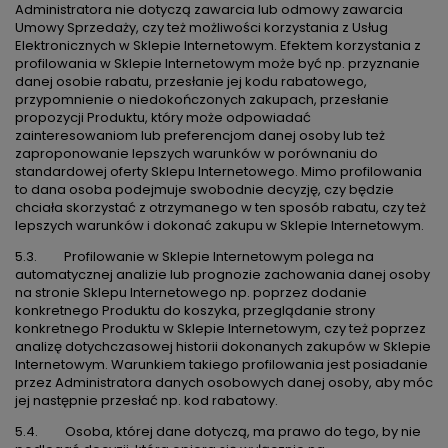
Administratora nie dotyczą zawarcia lub odmowy zawarcia
Umowy Sprzedaży, czy też możliwości korzystania z Usług
Elektronicznych w Sklepie Internetowym. Efektem korzystania z
profilowania w Sklepie Internetowym może być np. przyznanie
danej osobie rabatu, przesłanie jej kodu rabatowego,
przypomnienie o niedokończonych zakupach, przesłanie
propozycji Produktu, który może odpowiadać
zainteresowaniom lub preferencjom danej osoby lub też
zaproponowanie lepszych warunków w porównaniu do
standardowej oferty Sklepu Internetowego. Mimo profilowania
to dana osoba podejmuje swobodnie decyzję, czy będzie
chciała skorzystać z otrzymanego w ten sposób rabatu, czy też
lepszych warunków i dokonać zakupu w Sklepie Internetowym.
5.3. Profilowanie w Sklepie Internetowym polega na
automatycznej analizie lub prognozie zachowania danej osoby
na stronie Sklepu Internetowego np. poprzez dodanie
konkretnego Produktu do koszyka, przeglądanie strony
konkretnego Produktu w Sklepie Internetowym, czy też poprzez
analizę dotychczasowej historii dokonanych zakupów w Sklepie
Internetowym. Warunkiem takiego profilowania jest posiadanie
przez Administratora danych osobowych danej osoby, aby móc
jej następnie przesłać np. kod rabatowy.
5.4. Osoba, której dane dotyczą, ma prawo do tego, by nie