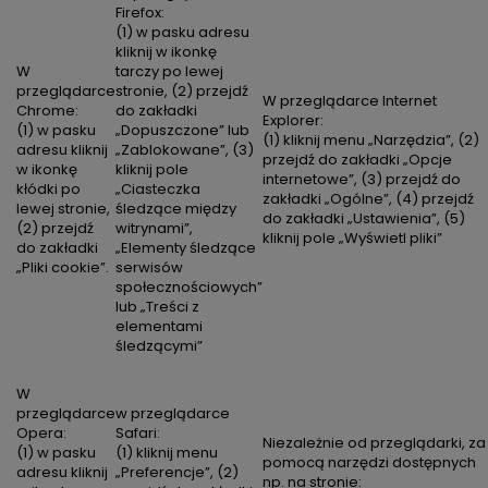
Firefox:
(1) w pasku adresu
kliknij w ikonkę
W
tarczy po lewej
przeglądarce
stronie, (2) przejdź
W przeglądarce Internet
Chrome:
do zakładki
Explorer:
(1) w pasku
„Dopuszczone” lub
(1) kliknij menu „Narzędzia”, (2)
adresu kliknij
„Zablokowane”, (3)
przejdź do zakładki „Opcje
w ikonkę
kliknij pole
internetowe”, (3) przejdź do
kłódki po
„Ciasteczka
zakładki „Ogólne”, (4) przejdź
lewej stronie,
śledzące między
do zakładki „Ustawienia”, (5)
(2) przejdź
witrynami”,
kliknij pole „Wyświetl pliki”
do zakładki
„Elementy śledzące
„Pliki cookie”.
serwisów
społecznościowych”
lub „Treści z
elementami
śledzącymi”
W
przeglądarce
w przeglądarce
Opera:
Safari:
Niezależnie od przeglądarki, za
(1) w pasku
(1) kliknij menu
pomocą narzędzi dostępnych
adresu kliknij
„Preferencje”, (2)
np. na stronie: