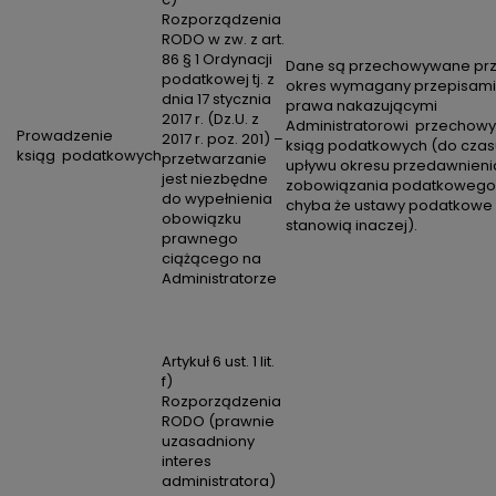
Rozporządzenia
RODO w zw. z art.
86 § 1 Ordynacji
Dane są przechowywane pr
podatkowej tj. z
okres wymagany przepisami
dnia 17 stycznia
prawa nakazującymi
2017 r. (Dz.U. z
Administratorowi przechow
Prowadzenie
2017 r. poz. 201) –
ksiąg podatkowych (do czas
ksiąg podatkowych
przetwarzanie
upływu okresu przedawnieni
jest niezbędne
zobowiązania podatkowego
do wypełnienia
chyba że ustawy podatkowe
obowiązku
stanowią inaczej).
prawnego
ciążącego na
Administratorze
Artykuł 6 ust. 1 lit.
f)
Rozporządzenia
RODO (prawnie
uzasadniony
interes
administratora)