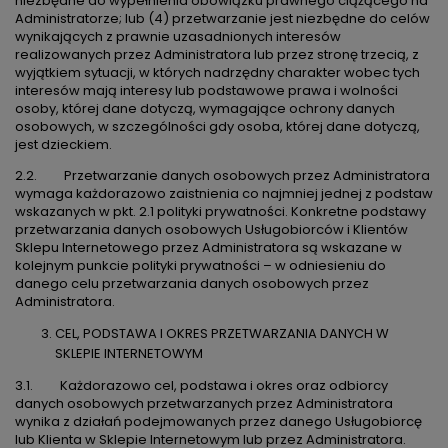
niezbędne do wypełnienia obowiązku prawnego ciążącego na
Administratorze; lub (4) przetwarzanie jest niezbędne do celów
wynikających z prawnie uzasadnionych interesów
realizowanych przez Administratora lub przez stronę trzecią, z
wyjątkiem sytuacji, w których nadrzędny charakter wobec tych
interesów mają interesy lub podstawowe prawa i wolności
osoby, której dane dotyczą, wymagające ochrony danych
osobowych, w szczególności gdy osoba, której dane dotyczą,
jest dzieckiem.
2.2. Przetwarzanie danych osobowych przez Administratora
wymaga każdorazowo zaistnienia co najmniej jednej z podstaw
wskazanych w pkt. 2.1 polityki prywatności. Konkretne podstawy
przetwarzania danych osobowych Usługobiorców i Klientów
Sklepu Internetowego przez Administratora są wskazane w
kolejnym punkcie polityki prywatności – w odniesieniu do
danego celu przetwarzania danych osobowych przez
Administratora.
CEL, PODSTAWA I OKRES PRZETWARZANIA DANYCH W
SKLEPIE INTERNETOWYM
3.1. Każdorazowo cel, podstawa i okres oraz odbiorcy
danych osobowych przetwarzanych przez Administratora
wynika z działań podejmowanych przez danego Usługobiorcę
lub Klienta w Sklepie Internetowym lub przez Administratora.