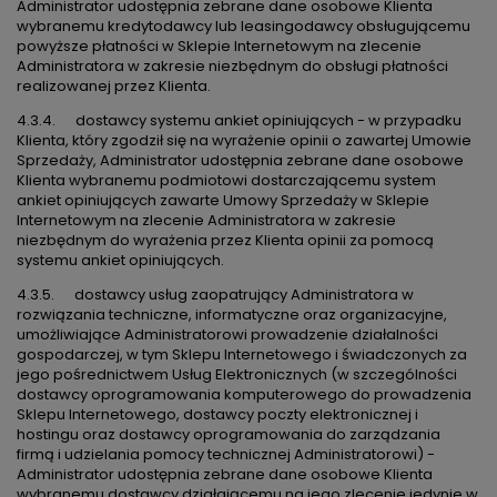
Administrator udostępnia zebrane dane osobowe Klienta
wybranemu kredytodawcy lub leasingodawcy obsługującemu
powyższe płatności w Sklepie Internetowym na zlecenie
Administratora w zakresie niezbędnym do obsługi płatności
realizowanej przez Klienta.
4.3.4. dostawcy systemu ankiet opiniujących - w przypadku
Klienta, który zgodził się na wyrażenie opinii o zawartej Umowie
Sprzedaży, Administrator udostępnia zebrane dane osobowe
Klienta wybranemu podmiotowi dostarczającemu system
ankiet opiniujących zawarte Umowy Sprzedaży w Sklepie
Internetowym na zlecenie Administratora w zakresie
niezbędnym do wyrażenia przez Klienta opinii za pomocą
systemu ankiet opiniujących.
4.3.5. dostawcy usług zaopatrujący Administratora w
rozwiązania techniczne, informatyczne oraz organizacyjne,
umożliwiające Administratorowi prowadzenie działalności
gospodarczej, w tym Sklepu Internetowego i świadczonych za
jego pośrednictwem Usług Elektronicznych (w szczególności
dostawcy oprogramowania komputerowego do prowadzenia
Sklepu Internetowego, dostawcy poczty elektronicznej i
hostingu oraz dostawcy oprogramowania do zarządzania
firmą i udzielania pomocy technicznej Administratorowi) -
Administrator udostępnia zebrane dane osobowe Klienta
wybranemu dostawcy działającemu na jego zlecenie jedynie w