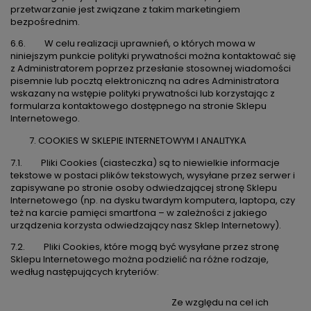
przetwarzanie jest związane z takim marketingiem
bezpośrednim.
6.6. W celu realizacji uprawnień, o których mowa w
niniejszym punkcie polityki prywatności można kontaktować się
z Administratorem poprzez przesłanie stosownej wiadomości
pisemnie lub pocztą elektroniczną na adres Administratora
wskazany na wstępie polityki prywatności lub korzystając z
formularza kontaktowego dostępnego na stronie Sklepu
Internetowego.
COOKIES W SKLEPIE INTERNETOWYM I ANALITYKA
7.1. Pliki Cookies (ciasteczka) są to niewielkie informacje
tekstowe w postaci plików tekstowych, wysyłane przez serwer i
zapisywane po stronie osoby odwiedzającej stronę Sklepu
Internetowego (np. na dysku twardym komputera, laptopa, czy
też na karcie pamięci smartfona – w zależności z jakiego
urządzenia korzysta odwiedzający nasz Sklep Internetowy).
7.2. Pliki Cookies, które mogą być wysyłane przez stronę
Sklepu Internetowego można podzielić na różne rodzaje,
według następujących kryteriów:
Ze względu na cel ich