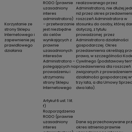
RODO (prawnie
realizowanego przez
uzasadniony
Administratora, nie dłużej je
interes
niż przez okres przedawnien
administratora)
roszczeń Administratora w
Korzystanie ze
– przetwarzanie
stosunku do osoby, której d
strony Sklepu
jest niezbędne
dotyczą, z tytułu
Internetowego i
do celów
prowadzonej przez
zapewnienie jej
wynikających z
Administratora działalności
prawidłowego
prawnie
gospodarczej. Okres
działania
uzasadnionych
przedawnienia określają prz
interesów
prawa, w szczególności Kod
Administratora –
Cywilnego (podstawowy ter
polegających na
przedawnienia dla roszczeń
prowadzeniu i
związanych z prowadzenie
utrzymaniu
działalności gospodarczej w
strony Sklepu
trzy lata, a dla Umowy Sprze
Internetowego
dwa lata).
Artykuł 6 ust. 1 lit.
f)
Rozporządzenia
RODO (prawnie
uzasadniony
Dane są przechowywane pr
interes
okres istnienia prawnie