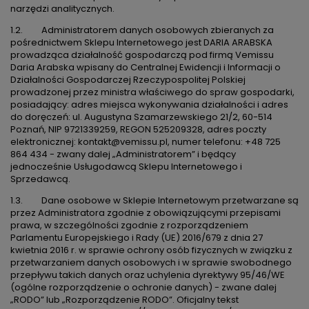
narzędzi analitycznych.
1.2. Administratorem danych osobowych zbieranych za
pośrednictwem Sklepu Internetowego jest DARIA ARABSKA
prowadząca działalność gospodarczą pod firmą Vemissu
Daria Arabska wpisany do Centralnej Ewidencji i Informacji o
Działalności Gospodarczej Rzeczypospolitej Polskiej
prowadzonej przez ministra właściwego do spraw gospodarki,
posiadający: adres miejsca wykonywania działalności i adres
do doręczeń: ul. Augustyna Szamarzewskiego 21/2, 60-514
Poznań, NIP 9721339259, REGON 525209328, adres poczty
elektronicznej: kontakt@vemissu.pl, numer telefonu: +48 725
864 434 - zwany dalej „Administratorem” i będący
jednocześnie Usługodawcą Sklepu Internetowego i
Sprzedawcą.
1.3. Dane osobowe w Sklepie Internetowym przetwarzane są
przez Administratora zgodnie z obowiązującymi przepisami
prawa, w szczególności zgodnie z rozporządzeniem
Parlamentu Europejskiego i Rady (UE) 2016/679 z dnia 27
kwietnia 2016 r. w sprawie ochrony osób fizycznych w związku z
przetwarzaniem danych osobowych i w sprawie swobodnego
przepływu takich danych oraz uchylenia dyrektywy 95/46/WE
(ogólne rozporządzenie o ochronie danych) - zwane dalej
„RODO” lub „Rozporządzenie RODO”. Oficjalny tekst