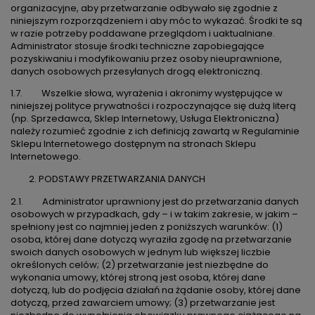
organizacyjne, aby przetwarzanie odbywało się zgodnie z
niniejszym rozporządzeniem i aby móc to wykazać. Środki te są
w razie potrzeby poddawane przeglądom i uaktualniane.
Administrator stosuje środki techniczne zapobiegające
pozyskiwaniu i modyfikowaniu przez osoby nieuprawnione,
danych osobowych przesyłanych drogą elektroniczną.
1.7. Wszelkie słowa, wyrażenia i akronimy występujące w
niniejszej polityce prywatności i rozpoczynające się dużą literą
(np. Sprzedawca, Sklep Internetowy, Usługa Elektroniczna)
należy rozumieć zgodnie z ich definicją zawartą w Regulaminie
Sklepu Internetowego dostępnym na stronach Sklepu
Internetowego.
PODSTAWY PRZETWARZANIA DANYCH
2.1. Administrator uprawniony jest do przetwarzania danych
osobowych w przypadkach, gdy – i w takim zakresie, w jakim –
spełniony jest co najmniej jeden z poniższych warunków: (1)
osoba, której dane dotyczą wyraziła zgodę na przetwarzanie
swoich danych osobowych w jednym lub większej liczbie
określonych celów; (2) przetwarzanie jest niezbędne do
wykonania umowy, której stroną jest osoba, której dane
dotyczą, lub do podjęcia działań na żądanie osoby, której dane
dotyczą, przed zawarciem umowy; (3) przetwarzanie jest