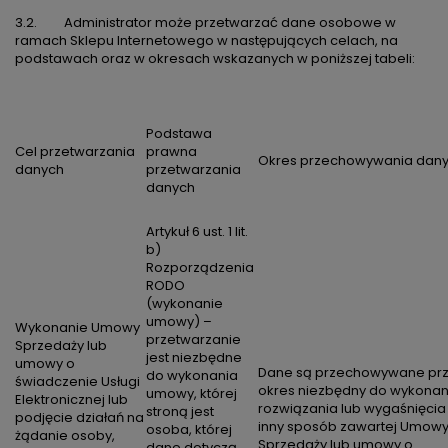
3.2. Administrator może przetwarzać dane osobowe w
ramach Sklepu Internetowego w następujących celach, na
podstawach oraz w okresach wskazanych w poniższej tabeli:
Podstawa
Cel przetwarzania
prawna
Okres przechowywania dan
danych
przetwarzania
danych
Artykuł 6 ust. 1 lit.
b)
Rozporządzenia
RODO
(wykonanie
umowy) –
Wykonanie Umowy
przetwarzanie
Sprzedaży lub
jest niezbędne
umowy o
Dane są przechowywane pr
do wykonania
świadczenie Usługi
okres niezbędny do wykonan
umowy, której
Elektronicznej lub
rozwiązania lub wygaśnięcia
stroną jest
podjęcie działań na
inny sposób zawartej Umow
osoba, której
żądanie osoby,
Sprzedaży lub umowy o
dane dotyczą,