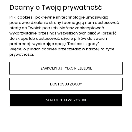
Dbamy o Twoją prywatność
INFORMACJE
Pliki cookies i pokrewne im technologie umożliwiają
poprawne działanie strony i pomagają nam dostosować
ofertę do Twoich potrzeb. Możesz zaakceptować
wykorzystanie przez nas wszystkich tych plików i przejść
MOJE KONTO
do sklepu lub dostosować użycie plików do swoich
preferencji, wybierając opcję "Dostosuj zgody".
Więcej o plikach cookies przeczytasz w naszej Polityce
prywatności.
PŁATNOŚCI I DOSTAWA
ZAAKCEPTUJ TYLKO NIEZBĘDNE
POPULARNE KATEGORIE
DOSTOSUJ ZGODY
O NAS
ZAAKCEPTUJ WSZYSTKIE
Sklep internetowy Shoper.pl
POKAŻ PEŁNĄ WERSJĘ STRONY