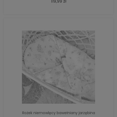
119,99 zł
Rożek niemowlęcy bawełniany jarzębina