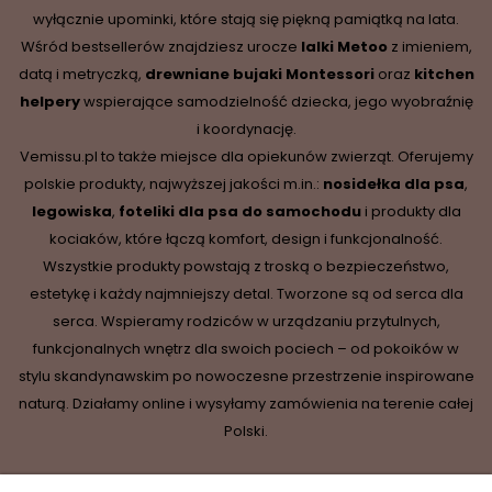
wyłącznie upominki, które stają się piękną pamiątką na lata.
Wśród bestsellerów znajdziesz urocze
lalki Metoo
z imieniem,
datą i metryczką,
drewniane
bujaki Montessori
oraz
kitchen
helpery
wspierające samodzielność dziecka, jego wyobraźnię
i koordynację.
Vemissu.pl to także miejsce dla opiekunów zwierząt. Oferujemy
polskie produkty, najwyższej jakości m.in.:
nosidełka dla psa
,
legowiska
,
foteliki dla psa do samochodu
i produkty dla
kociaków, które łączą komfort, design i funkcjonalność.
Wszystkie produkty powstają z troską o bezpieczeństwo,
estetykę i każdy najmniejszy detal. Tworzone są od serca dla
serca. Wspieramy rodziców w urządzaniu przytulnych,
funkcjonalnych wnętrz dla swoich pociech – od pokoików w
stylu skandynawskim po nowoczesne przestrzenie inspirowane
naturą. Działamy online i wysyłamy zamówienia na terenie całej
Polski.