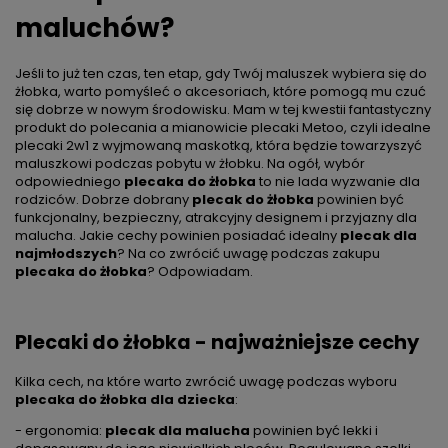
maluchów?
Jeśli to już ten czas, ten etap, gdy Twój maluszek wybiera się do
żłobka, warto pomyśleć o akcesoriach, które pomogą mu czuć
się dobrze w nowym środowisku. Mam w tej kwestii fantastyczny
produkt do polecania a mianowicie plecaki Metoo, czyli idealne
plecaki 2w1 z wyjmowaną maskotką, która będzie towarzyszyć
maluszkowi podczas pobytu w żłobku. Na ogół, wybór
odpowiedniego
plecaka do żłobka
to nie lada wyzwanie dla
rodziców. Dobrze dobrany
plecak do żłobka
powinien być
funkcjonalny, bezpieczny, atrakcyjny designem i przyjazny dla
malucha. Jakie cechy powinien posiadać idealny
plecak dla
najmłodszych
? Na co zwrócić uwagę podczas zakupu
plecaka do żłobka
? Odpowiadam.
Plecaki do żłobka - najważniejsze cechy
Kilka cech, na które warto zwrócić uwagę podczas wyboru
plecaka do żłobka dla dziecka
:
- ergonomia:
plecak dla malucha
powinien być lekki i