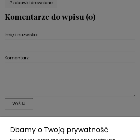
#zabawki drewniane
Komentarze do wpisu (0)
Imię i nazwisko:
Komentarz:
WYŚLIJ
Dbamy o Twoją prywatność
INFORMACJE