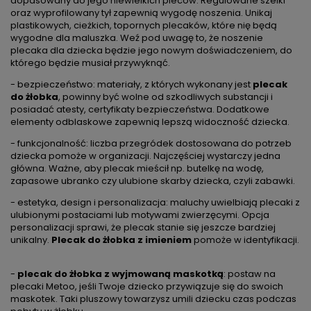
dopasowany do jego niewielkich pleców. Regulowane szelki
oraz wyprofilowany tył zapewnią wygodę noszenia. Unikaj
plastikowych, cieżkich, topornych plecaków, które nię będą
wygodne dla maluszka. Weź pod uwagę to, że noszenie
plecaka dla dziecka będzie jego nowym doświadczeniem, do
którego będzie musiał przywyknąć.
- bezpieczeństwo: materiały, z których wykonany jest
plecak
do żłobka
, powinny być wolne od szkodliwych substancji i
posiadać atesty, certyfikaty bezpieczeństwa. Dodatkowe
elementy odblaskowe zapewnią lepszą widoczność dziecka.
- funkcjonalność: liczba przegródek dostosowana do potrzeb
dziecka pomoże w organizacji. Najczęściej wystarczy jedna
główna. Ważne, aby plecak mieścił np. butelkę na wodę,
zapasowe ubranko czy ulubione skarby dziecka, czyli zabawki.
- estetyka, design i personalizacja: maluchy uwielbiają plecaki z
ulubionymi postaciami lub motywami zwierzęcymi. Opcja
personalizacji sprawi, że plecak stanie się jeszcze bardziej
unikalny.
Plecak do żłobka z imieniem
pomoże w identyfikacji.
-
plecak do żłobka z wyjmowaną maskotką
: postaw na
plecaki Metoo, jeśli Twoje dziecko przywiązuje się do swoich
maskotek. Taki pluszowy towarzysz umili dziecku czas podczas