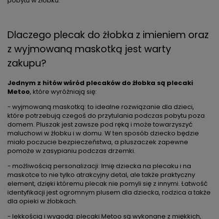
pobytu w żłobku.
Dlaczego plecak do żłobka z imieniem oraz
z wyjmowaną maskotką jest warty
zakupu?
Jednym z hitów wśród plecaków do żłobka są plecaki
Metoo
, które wyróżniają się:
- wyjmowaną maskotką: to idealne rozwiązanie dla dzieci,
które potrzebują czegoś do przytulania podczas pobytu poza
domem. Pluszak jest zawsze pod ręką i może towarzyszyć
maluchowi w żłobku i w domu. W ten sposób dziecko będzie
miało poczucie bezpieczeństwa, a pluszaczek zapewne
pomoże w zasypianiu podczas drzemki.
- możliwością personalizacji: Imię dziecka na plecaku i na
maskotce to nie tylko atrakcyjny detal, ale także praktyczny
element, dzięki któremu plecak nie pomyli się z innymi. Łatwość
identyfikacji jest ogromnym plusem dla dziecka, rodzica a także
dla opieki w żłobkach.
- lekkością i wygodą: plecaki Metoo są wykonane z miękkich,