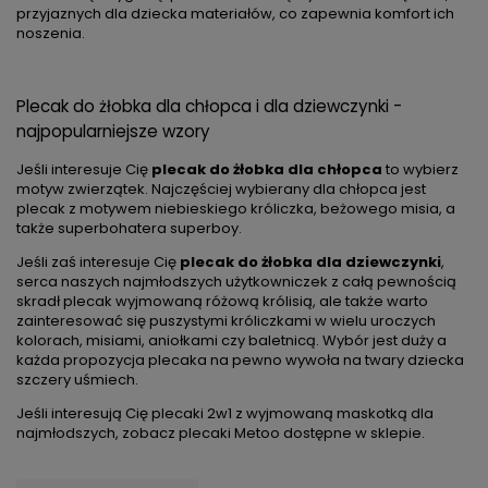
przyjaznych dla dziecka materiałów, co zapewnia komfort ich
noszenia.
Plecak do żłobka dla chłopca i dla dziewczynki -
najpopularniejsze wzory
Jeśli interesuje Cię
plecak do żłobka dla chłopca
to wybierz
motyw zwierzątek. Najczęściej wybierany dla chłopca jest
plecak z motywem niebieskiego króliczka, beżowego misia, a
także superbohatera superboy.
Jeśli zaś interesuje Cię
plecak do żłobka dla dziewczynki
,
serca naszych najmłodszych użytkowniczek z całą pewnością
skradł plecak wyjmowaną różową królisią, ale także warto
zainteresować się puszystymi króliczkami w wielu uroczych
kolorach, misiami, aniołkami czy baletnicą. Wybór jest duży a
każda propozycja plecaka na pewno wywoła na twary dziecka
szczery uśmiech.
Jeśli interesują Cię plecaki 2w1 z wyjmowaną maskotką dla
najmłodszych, zobacz
plecaki Metoo dostępne w sklepie
.