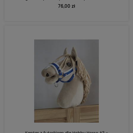
76,00 zł
DO KOSZYKA
Kantar z futerkiem dla Hobby Horse A3 -