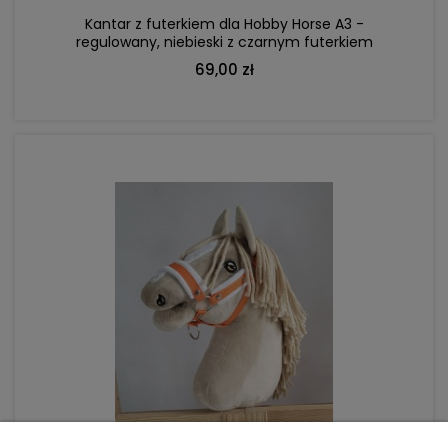
Kantar z futerkiem dla Hobby Horse A3 -
regulowany, niebieski z czarnym futerkiem
69,00 zł
DO KOSZYKA