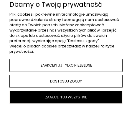
Dbamy o Twoją prywatność
Kantar z futerkiem dla Hobby Horse A3 -
Pliki cookies i pokrewne im technologie umożliwiają
regulowany, pomarańczowy z białym futerkiem
poprawne działanie strony i pomagają nam dostosować
ofertę do Twoich potrzeb. Możesz zaakceptować
69,00 zł
wykorzystanie przez nas wszystkich tych plików i przejść
do sklepu lub dostosować użycie plików do swoich
preferencji, wybierając opcję "Dostosuj zgody".
Więcej o plikach cookies przeczytasz w naszej Polityce
prywatności.
ZAAKCEPTUJ TYLKO NIEZBĘDNE
DOSTOSUJ ZGODY
ZAAKCEPTUJ WSZYSTKIE
DO KOSZYKA