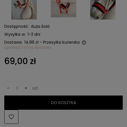
Dostępność:
duża ilość
Wysyłka w:
1-3 dni
Dostawa:
14,99 zł
- Przesyłka kurierska
sprawdź formy dostawy
Cena nie zawiera ewentualnych kosztów płatności
69,00 zł
-
+
szt.
DO KOSZYKA