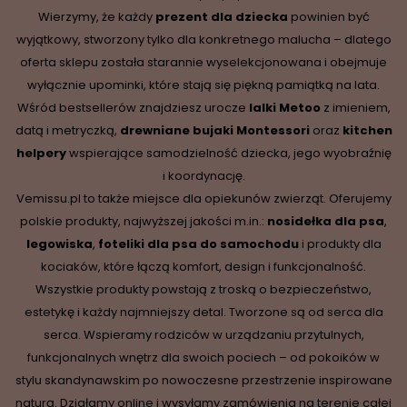
Wierzymy, że każdy
prezent dla dziecka
powinien być
wyjątkowy, stworzony tylko dla konkretnego malucha – dlatego
oferta sklepu została starannie wyselekcjonowana i obejmuje
wyłącznie upominki, które stają się piękną pamiątką na lata.
Wśród bestsellerów znajdziesz urocze
lalki Metoo
z imieniem,
datą i metryczką,
drewniane
bujaki Montessori
oraz
kitchen
helpery
wspierające samodzielność dziecka, jego wyobraźnię
i koordynację.
Vemissu.pl to także miejsce dla opiekunów zwierząt. Oferujemy
polskie produkty, najwyższej jakości m.in.:
nosidełka dla psa
,
legowiska
,
foteliki dla psa do samochodu
i produkty dla
kociaków, które łączą komfort, design i funkcjonalność.
Wszystkie produkty powstają z troską o bezpieczeństwo,
estetykę i każdy najmniejszy detal. Tworzone są od serca dla
serca. Wspieramy rodziców w urządzaniu przytulnych,
funkcjonalnych wnętrz dla swoich pociech – od pokoików w
stylu skandynawskim po nowoczesne przestrzenie inspirowane
naturą. Działamy online i wysyłamy zamówienia na terenie całej