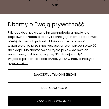
Polski.
Dbamy o Twoją prywatność
INFORMACJE
Pliki cookies i pokrewne im technologie umożliwiają
poprawne działanie strony i pomagają nam dostosować
ofertę do Twoich potrzeb. Możesz zaakceptować
wykorzystanie przez nas wszystkich tych plików i przejść
MOJE KONTO
do sklepu lub dostosować użycie plików do swoich
preferencji, wybierając opcję "Dostosuj zgody".
Więcej o plikach cookies przeczytasz w naszej Polityce
prywatności.
PŁATNOŚCI I DOSTAWA
ZAAKCEPTUJ TYLKO NIEZBĘDNE
POPULARNE KATEGORIE
DOSTOSUJ ZGODY
O NAS
ZAAKCEPTUJ WSZYSTKIE