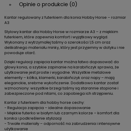
Opinie o produkcie (0)
Kantar regulowany z futerkiem dla konia Hobby Horse – rozmiar
A3
Stylowy kantar dla Hobby Horse w rozmiarze A3 – z miękkim
futerkiem, które zapewnia komfort i wyjątkowy wygląd.
Wykonany z wytrzymałej taśmy o szerokości 1,5 cm oraz
delikatnego materiału minky, który jest przyjemny w dotyku i nie
powoduje otarć.
Dzięki regulacji zapięcia kantar można łatwo dopasować do
głowy konia, a szybkie zapinanie na karabińczyk sprawia, że
użytkowanie jest proste i wygodne. Wszystkie metalowe
elementy – kółka, klamerki, karabińczyk oraz napy – mają
eleganckie, srebrne wykończenie. Dodatkowo kantar został
wzmocniony: wszystkie brzegi taśmy są starannie stopione i
zabezpieczone pod nitami, co zapobiega ich strzępieniu.
Kantar z futerkiem dla hobby horse cechy:
- Regulacja zapięcia – idealne dopasowanie
- Miękkie futerko w białym lub czarnym kolorze – komfort dla
konika i podkreślenie stylizacji
- Trwałe materiały – odporność na zabrudzenia i intensywne
użytkowanie