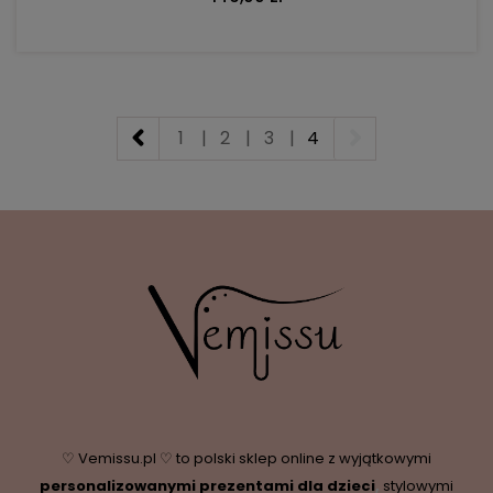
1
|
2
|
3
|
4
♡ Vemissu.pl ♡ to polski sklep online z wyjątkowymi
personalizowanymi prezentami dla dzieci
,
stylowymi