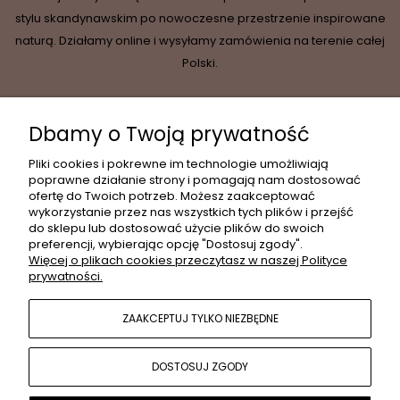
stylu skandynawskim po nowoczesne przestrzenie inspirowane
naturą. Działamy online i wysyłamy zamówienia na terenie całej
Polski.
Dbamy o Twoją prywatność
INFORMACJE
Pliki cookies i pokrewne im technologie umożliwiają
poprawne działanie strony i pomagają nam dostosować
ofertę do Twoich potrzeb. Możesz zaakceptować
wykorzystanie przez nas wszystkich tych plików i przejść
MOJE KONTO
do sklepu lub dostosować użycie plików do swoich
preferencji, wybierając opcję "Dostosuj zgody".
Więcej o plikach cookies przeczytasz w naszej Polityce
prywatności.
PŁATNOŚCI I DOSTAWA
ZAAKCEPTUJ TYLKO NIEZBĘDNE
POPULARNE KATEGORIE
DOSTOSUJ ZGODY