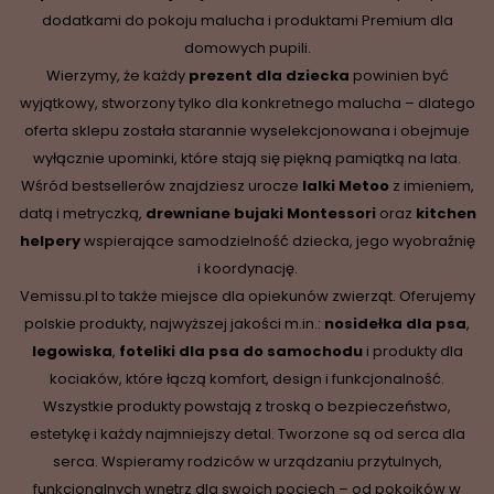
dodatkami do pokoju malucha i produktami Premium dla
domowych pupili.
Wierzymy, że każdy
prezent dla dziecka
powinien być
wyjątkowy, stworzony tylko dla konkretnego malucha – dlatego
oferta sklepu została starannie wyselekcjonowana i obejmuje
wyłącznie upominki, które stają się piękną pamiątką na lata.
Wśród bestsellerów znajdziesz urocze
lalki Metoo
z imieniem,
datą i metryczką,
drewniane
bujaki Montessori
oraz
kitchen
helpery
wspierające samodzielność dziecka, jego wyobraźnię
i koordynację.
Vemissu.pl to także miejsce dla opiekunów zwierząt. Oferujemy
polskie produkty, najwyższej jakości m.in.:
nosidełka dla psa
,
legowiska
,
foteliki dla psa do samochodu
i produkty dla
kociaków, które łączą komfort, design i funkcjonalność.
Wszystkie produkty powstają z troską o bezpieczeństwo,
estetykę i każdy najmniejszy detal. Tworzone są od serca dla
serca. Wspieramy rodziców w urządzaniu przytulnych,
funkcjonalnych wnętrz dla swoich pociech – od pokoików w