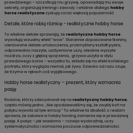
prawdziwego – szczotkują mu grzywę, opowiadają mu swoje
sekrety, organizują treningi i zawody. I właśnie dlatego
hobby
horse realistyczne
zyskują coraz większą popularność.
Detale, które robią różnicę - realistyczne hobby horse
To właśnie detale sprawiają, że
realistyczne hobby horse
wywołują wizualny efekt “wow”. Starannie dopasowane tkaniny,
cieniowane detale umaszczenia, przemyślany kształt pyska,
odpowiednio naszyte, usztywnione uszy, idealnie wyszyte
nozdrza, oczy z głębią spojrzenia, grzywa uszyta w stylu
prawdziwego konia – wszystko to, składa się na efekt końskiego
portretu, który wygląda niemal, jak żywy. Dziecko od razu czuje,
że trzyma w rękach coś wyjątkowego.
Hobby horse realistyczny – prezent, który wzmacnia
pasję
Rodzice, którzy zdecydowali się na
realistyczny hobby horse
,
często mówią jedno: „Nie spodziewaliśmy się, że zwykły koń na
patyku wywoła aż tyle emocji.” To właśnie ta dbałość o realizm
sprawia, że zabawa w hobby horsing zamienia się w prawdziwą
pasję. A pasja – jak wiadomo – rozwija wyobraźnię, uczy
systematyczności i wzmacnia poczucie odpowiedzialności.