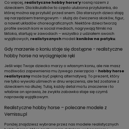
Co więcej,
realistyczne hobby horse’y
rosną razem z
dzieckiem. Dla kilkulatków to często ulubiona przytulanka, do
której można się przytulić przed snem. Dla starszych dzieci stają
się narzędziem treningowym – służą do ćwiczenia skoków, figur,
a nawet układów choreograficznych. Niektóre dzieci tworzą
profile swoich koni w social mediach, nagrywają filmiki na
tiktoka, startują w zawodach – wszystko z udziałem swoich
wyjątkowych,
realistycznych
modeli
koników na patyku
.
Gdy marzenie o koniu staje się dostępne - realistyczne
hobby horse na wyciągnięcie ręki
Jeśli więc Twoje dziecko marzy o własnym koniu, ale nie masz
możliwości zapewnienia mu żywego zwierzęcia –
hobby horse
realistyczny
może być piękną alternatywą. To prezent, który
nie tylko wywoła uśmiech w dniu wręczenia, ale też zostanie z
dzieckiem na dłużej. Tutaj, każdy detal ma tu znaczenie i to
właśnie on sprawia, że zwykła zabawka staje się czymś
naprawdę wyjątkowym.
Realistyczne hobby horse – polecane modele z
Vemissu.pl
Poniżej znajdziesz wybrane przez nas modele realistycznych