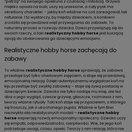
“patrzą” na swojego opiekuna z czułością i miłością. Grzywa
miękko opada na boki, uszy są uniesione, a cały pysk ma
określony charakter – jakby koń właśnie na coś zareagował, tak
natulanie. I to wystarczy, by między dzieckiem, a konikiem
zrodziła się prawdziwa więź przywiązania do zabawki. To
naturalny proces w rozwoju dziecka. Dzieci przywiązują się do
swoich rzeczy, a taki
realistyczny hobby horse
jest kuszącą
opcją do obdarowania go dziecięcymi emocjami.
Realistyczne hobby horse zachęcają do
zabawy
To właśnie
realistyczne hobby horse
sprawiają, że zabawa
przestaje być tylko chwilowym zajęciem, a staje się prawdziwą,
emocjonalną relacją. Dzięki autentycznemu wyglądowi koń na
kiju przestaje być zwykłą zabawką – staje się żywą postacią w
dziecięcym świecie. Dziecko nie tylko nadaje mu imię, ale też
dba o jego wygląd, czesze grzywę, głaszcze, rozmawia z nim,
tworzy własne rytuały. Taki koń staje się przyjacielem, o którego
się troszczy, jak o ukochanego pupila. Właśnie w tym tkwi
niezwykła siła realistycznych modeli –
realistyczne hobby
horse
wspierają rozwój emocjonalny i społeczny. Dziecko uczy
się empatii, odpowiedzialności, cierpliwości. Wie, że jego koń
potrzebuje uwagi, czasu, opieki. Tworzy z nim relację, która nie