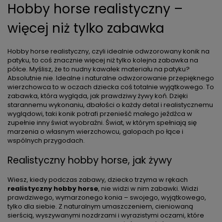
Hobby horse realistyczny –
więcej niż tylko zabawka
Hobby horse realistyczny, czyli idealnie odwzorowany
konik na
patyku
, to coś znacznie więcej niż tylko kolejna zabawka na
półce. Myślisz, że to nudny kawałek materiału na patyku?
Absolutnie nie. Idealne i naturalne odwzorowanie przepięknego
wierzchowca to w oczach dziecka coś totalnie wyjątkowego. To
zabawka, która wygląda, jak prawdziwy żywy koń. Dzięki
starannemu wykonaniu, dbałości o każdy detal i realistycznemu
wyglądowi, taki konik potrafi przenieść małego jeźdźca w
zupełnie inny świat wyobraźni. Świat, w którym spełniają się
marzenia o własnym wierzchowcu, galopach po łące i
wspólnych przygodach.
Realistyczny hobby horse, jak żywy
Wiesz, kiedy podczas zabawy, dziecko trzyma w rękach
realistyczny hobby horse
, nie widzi w nim zabawki. Widzi
prawdziwego, wymarzonego konia – swojego, wyjątkowego,
tylko dla siebie. Z naturalnym umaszczeniem, cieniowaną
sierścią, wyszywanymi nozdrzami i wyrazistymi oczami, które