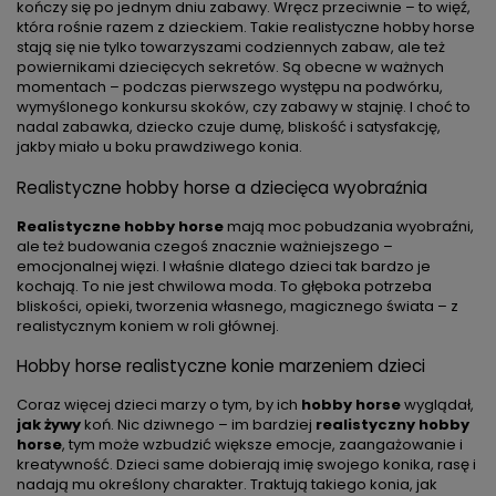
kończy się po jednym dniu zabawy. Wręcz przeciwnie – to więź,
która rośnie razem z dzieckiem. Takie realistyczne hobby horse
stają się nie tylko towarzyszami codziennych zabaw, ale też
powiernikami dziecięcych sekretów. Są obecne w ważnych
momentach – podczas pierwszego występu na podwórku,
wymyślonego konkursu skoków, czy zabawy w stajnię. I choć to
nadal zabawka, dziecko czuje dumę, bliskość i satysfakcję,
jakby miało u boku prawdziwego konia.
Realistyczne hobby horse a dziecięca wyobraźnia
Realistyczne hobby horse
mają moc pobudzania wyobraźni,
ale też budowania czegoś znacznie ważniejszego –
emocjonalnej więzi. I właśnie dlatego dzieci tak bardzo je
kochają. To nie jest chwilowa moda. To głęboka potrzeba
bliskości, opieki, tworzenia własnego, magicznego świata – z
realistycznym koniem w roli głównej.
Hobby horse realistyczne konie marzeniem dzieci
Coraz więcej dzieci marzy o tym, by ich
hobby horse
wyglądał,
jak żywy
koń. Nic dziwnego – im bardziej
realistyczny hobby
horse
, tym może wzbudzić większe emocje, zaangażowanie i
kreatywność. Dzieci same dobierają imię swojego konika, rasę i
nadają mu określony charakter. Traktują takiego konia, jak