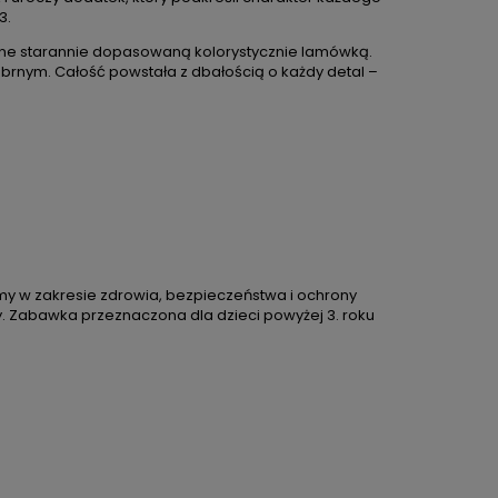
3.
czone starannie dopasowaną kolorystycznie lamówką.
ebrnym. Całość powstała z dbałością o każdy detal –
ormy w zakresie zdrowia, bezpieczeństwa i ochrony
. Zabawka przeznaczona dla dzieci powyżej 3. roku