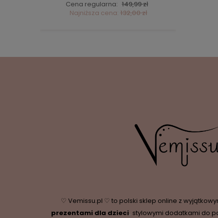
ł
Cena regularna:
149,99 zł
C
ł
Najniższa cena:
132,00 zł
♡ Vemissu.pl ♡ to polski sklep online z wyjątkow
prezentami dla dzieci
,
stylowymi dodatkami do p