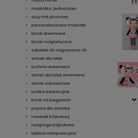
hobby horse
maskotka Jednorożec
duży miś pluszowy
personalizowane maskotki
klocki drewniane
klocki magnetyczne
zabawki do odgrywania ról
wózek dla lalek
kuchnia drewniana
domki dla lalek drewniane
domki zabawkowe
kostka edukacyjna
konik na biegunach
pojazd dla dziecka
rowerek trójkołowy
hulajnoga trójkołowa
tablica manipulacyjna