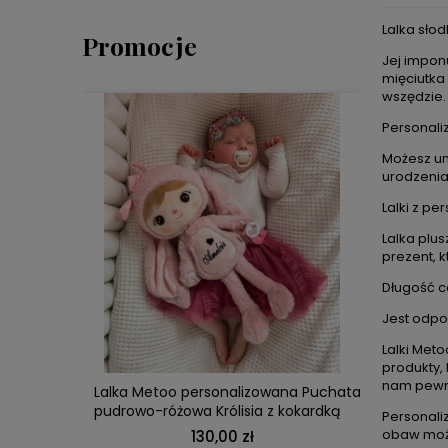
Lalka słod
Promocje
Jej impon
mięciutka
wszędzie.
Personali
Możesz um
urodzenia
Lalki z p
Lalka plu
prezent, 
Długość c
DO KOSZYKA
Jest odpo
Lalki Met
produkty, 
nam pewno
iaczek –
Lalka Metoo personalizowana Puchata
Lal
too z
pudrowo-różowa Królisia z kokardką
Personaliz
obaw może
130,00 zł