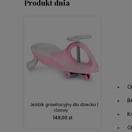
Produkt dnia
DO KOSZYKA
O
B
Jeździk grawitacyjny dla dziecka |
różowy
K
149,00 zł
O