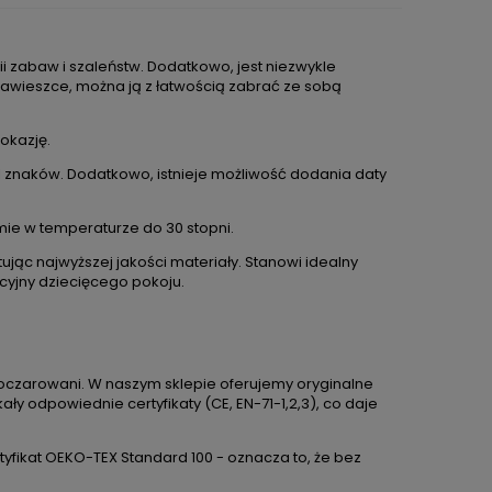
i zabaw i szaleństw. Dodatkowo, jest niezwykle
 zawieszce, można ją z łatwością zabrać ze sobą
okazję.
11 znaków. Dodatkowo, istnieje możliwość dodania daty
mie w temperaturze do 30 stopni.
ując najwyższej jakości materiały. Stanowi idealny
acyjny dziecięcego pokoju.
DO KOSZYKA
i oczarowani. W naszym sklepie oferujemy oryginalne
ły odpowiednie certyfikaty (CE, EN-71-1,2,3), co daje
 Puszysty
Zestaw prezentowy dla bliźniaków –
Lalka
Piesek z personalizacją
rtyfikat OEKO-TEX Standard 100 - oznacza to, że bez
299,00 zł