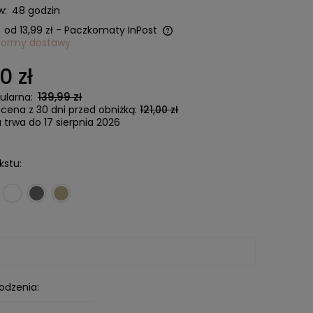
w:
48 godzin
od 13,99 zł
- Paczkomaty InPost
formy dostawy
a nie zawiera ewentualnych
0 zł
ztów płatności
139,99 zł
ularna:
 cena z 30 dni przed obniżką:
121,00 zł
trwa do 17 sierpnia 2026
kstu:
odzenia: