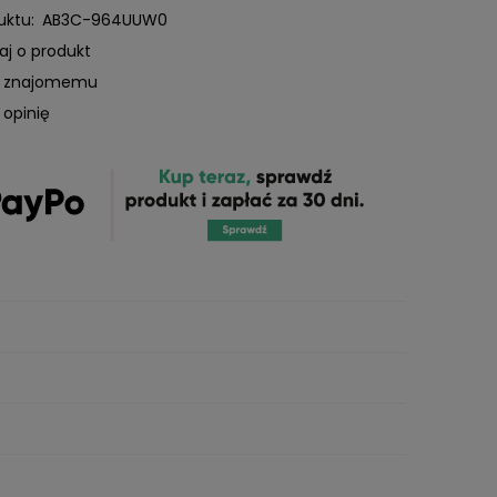
uktu:
AB3C-964UUW0
aj o produkt
ć znajomemu
 opinię