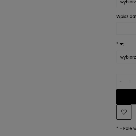
Wpisz dat
*
❤:
-
*
- Pole