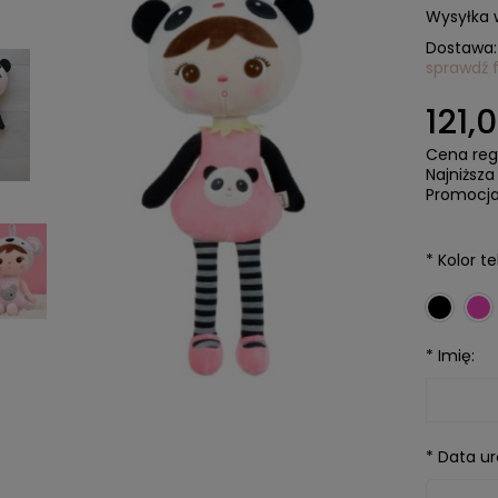
Wysyłka 
Dostawa:
sprawdź 
Cen
121,0
kos
Cena reg
Najniższa
Promocja 
*
Kolor te
*
Imię:
*
Data ur