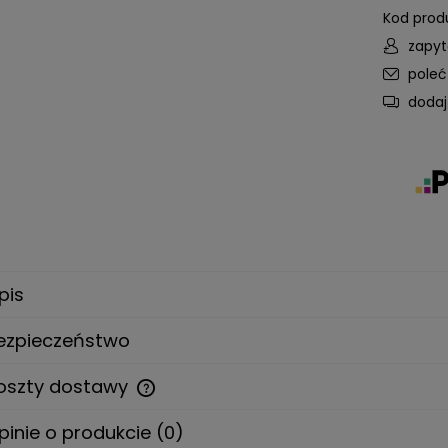
Kod prod
zapyt
pole
dodaj
pis
ezpieczeństwo
oszty dostawy
pinie o produkcie (0)
Cena nie zawiera ewentualnych