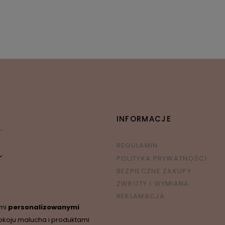
ena regularna:
139,99 zł
Cena regularna:
149,99 
Najniższa cena:
139,99 zł
Najniższa cena:
130,00 z
INFORMACJE
REGULAMIN
POLITYKA PRYWATNOŚCI
BEZPIECZNE ZAKUPY
ZWROTY I WYMIANA
REKLAMACJA
ymi
personalizowanymi
okoju malucha i produktami