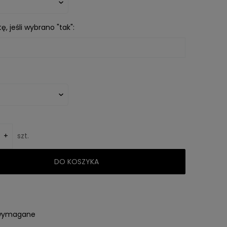
ę, jeśli wybrano "tak":
+
szt.
DO KOSZYKA
 wymagane