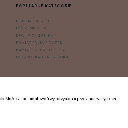
POPULARNE KATEGORIE
KOŃ NA PATYKU
MIŚ Z IMIENIEM
KRÓLIK Z IMIENIEM
PAMIĄTKA NA ROCZEK
PAMIĄTKA DLA DZIECKA
METRYCZKA DLA DZIECKA
zeb. Możesz zaakceptować wykorzystanie przez nas wszystkich