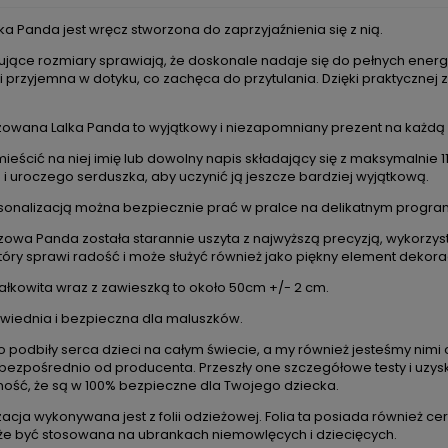
kosztów płatności
ka Panda jest wręcz stworzona do zaprzyjaźnienia się z nią.
ujące rozmiary sprawiają, że doskonale nadaje się do pełnych energi
 i przyjemna w dotyku, co zachęca do przytulania. Dzięki praktycznej
zowana Lalka Panda to wyjątkowy i niezapomniany prezent na każdą 
ieścić na niej imię lub dowolny napis składający się z maksymalnie 
 i uroczego serduszka, aby uczynić ją jeszcze bardziej wyjątkową.
ersonalizacją można bezpiecznie prać w pralce na delikatnym progra
szowa Panda została starannie uszyta z najwyższą precyzją, wykorzyst
który sprawi radość i może służyć również jako piękny element dekor
ałkowita wraz z zawieszką to około 50cm +/- 2 cm.
DO KOSZYKA
DO KOSZYKA
wiednia i bezpieczna dla maluszków.
oo podbiły serca dzieci na całym świecie, a my również jesteśmy nim
bezpośrednio od producenta. Przeszły one szczegółowe testy i uzyska
ść, że są w 100% bezpieczne dla Twojego dziecka.
ka Metoo personalizowana
Lalka Metoo personalizowana
Księżniczka Angela
Królik szałwiowy
acja wykonywana jest z folii odzieżowej. Folia ta posiada również ce
 być stosowana na ubrankach niemowlęcych i dziecięcych.
121,00 zł
131,00 zł