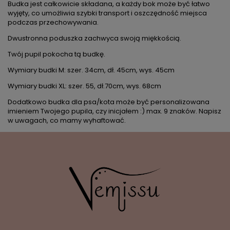
Budka jest całkowicie składana, a każdy bok może być łatwo
wyjęty, co umożliwia szybki transport i oszczędność miejsca
podczas przechowywania.
Dwustronna poduszka zachwyca swoją miękkością.
Twój pupil pokocha tą budkę.
Wymiary budki M: szer. 34cm, dł. 45cm, wys. 45cm
Wymiary budki XL: szer. 55, dł.70cm, wys. 68cm
Dodatkowo budka dla psa/kota może być personalizowana
imieniem Twojego pupila, czy inicjałem :) max. 9 znaków. Napisz
w uwagach, co mamy wyhaftować.