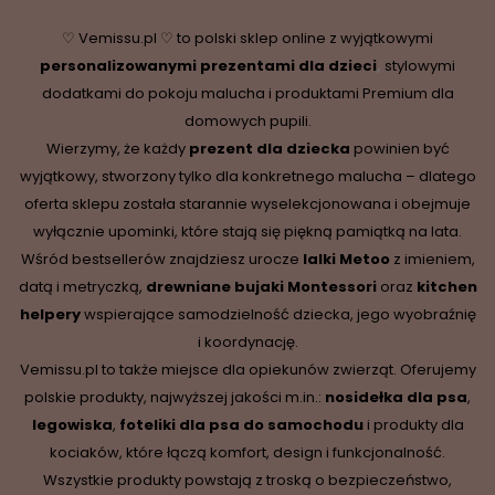
♡ Vemissu.pl ♡ to polski sklep online z wyjątkowymi
personalizowanymi prezentami dla dzieci
,
stylowymi
dodatkami do pokoju malucha i produktami Premium dla
domowych pupili.
Wierzymy, że każdy
prezent dla dziecka
powinien być
wyjątkowy, stworzony tylko dla konkretnego malucha – dlatego
oferta sklepu została starannie wyselekcjonowana i obejmuje
wyłącznie upominki, które stają się piękną pamiątką na lata.
Wśród bestsellerów znajdziesz urocze
lalki Metoo
z imieniem,
datą i metryczką,
drewniane
bujaki Montessori
oraz
kitchen
helpery
wspierające samodzielność dziecka, jego wyobraźnię
i koordynację.
Vemissu.pl to także miejsce dla opiekunów zwierząt. Oferujemy
polskie produkty, najwyższej jakości m.in.:
nosidełka dla psa
,
legowiska
,
foteliki dla psa do samochodu
i produkty dla
kociaków, które łączą komfort, design i funkcjonalność.
Wszystkie produkty powstają z troską o bezpieczeństwo,