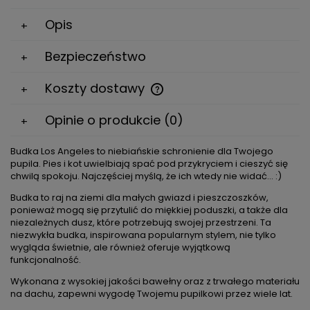
Opis
Bezpieczeństwo
Koszty dostawy
Cena nie zawiera ewentualnych kosztów płatności
Opinie o produkcie (0)
Budka Los Angeles to niebiańskie schronienie dla Twojego
pupila. Pies i kot uwielbiają spać pod przykryciem i cieszyć się
chwilą spokoju. Najczęściej myślą, że ich wtedy nie widać... :)
Budka to raj na ziemi dla małych gwiazd i pieszczoszków,
ponieważ mogą się przytulić do miękkiej poduszki, a także dla
niezależnych dusz, które potrzebują swojej przestrzeni. Ta
niezwykła budka, inspirowana popularnym stylem, nie tylko
wygląda świetnie, ale również oferuje wyjątkową
funkcjonalność.
Wykonana z wysokiej jakości bawełny oraz z trwałego materiału
na dachu, zapewni wygodę Twojemu pupilkowi przez wiele lat.