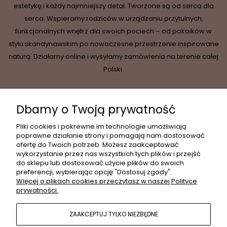
estetykę i każdy najmniejszy detal. Tworzone są od serca dla
serca. Wspieramy rodziców w urządzaniu przytulnych,
funkcjonalnych wnętrz dla swoich pociech – od pokoików w
stylu skandynawskim po nowoczesne przestrzenie inspirowane
naturą. Działamy online i wysyłamy zamówienia na terenie całej
Polski.
Dbamy o Twoją prywatność
INFORMACJE
Pliki cookies i pokrewne im technologie umożliwiają
poprawne działanie strony i pomagają nam dostosować
ofertę do Twoich potrzeb. Możesz zaakceptować
wykorzystanie przez nas wszystkich tych plików i przejść
MOJE KONTO
do sklepu lub dostosować użycie plików do swoich
preferencji, wybierając opcję "Dostosuj zgody".
Więcej o plikach cookies przeczytasz w naszej Polityce
prywatności.
PŁATNOŚCI I DOSTAWA
ZAAKCEPTUJ TYLKO NIEZBĘDNE