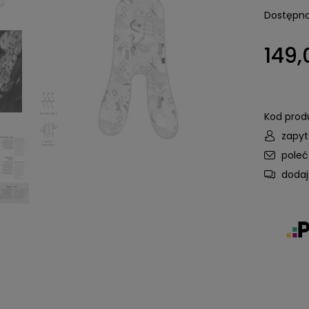
Dostępno
149,
Kod prod
zapyt
pole
dodaj