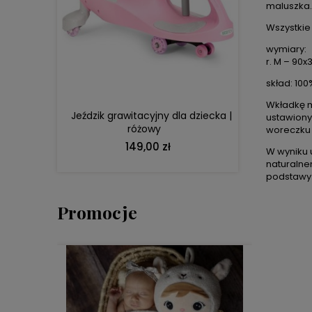
maluszka.
Wszystkie 
DO KOSZYKA
wymiary:
r. M – 90x
skład: 10
Wkładkę m
Jeździk grawitacyjny dla dziecka |
ustawiony
różowy
woreczku 
149,00 zł
W wyniku 
naturalne
podstawy 
Promocje