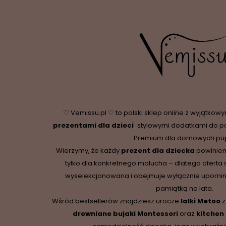
♡ Vemissu.pl ♡ to polski sklep online z wyjątkow
prezentami dla dzieci
,
stylowymi dodatkami do p
Premium dla domowych pupi
Wierzymy, że każdy
prezent dla dziecka
powinien
tylko dla konkretnego malucha – dlatego oferta 
wyselekcjonowana i obejmuje wyłącznie upominki,
pamiątką na lata.
Wśród bestsellerów znajdziesz urocze
lalki Metoo
z
drewniane
bujaki Montessori
oraz
kitchen