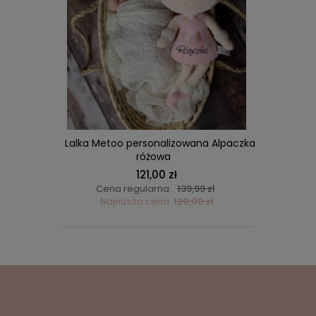
DO KOSZYKA
wana
Lalka Metoo personalizowana Alpaczka
Lalka M
różowa
121,00 zł
ł
Cena regularna:
139,99 zł
C
ł
Najniższa cena:
120,00 zł