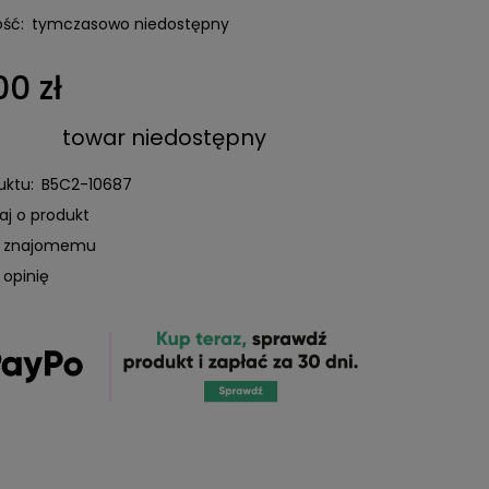
ść:
tymczasowo niedostępny
00 zł
towar niedostępny
uktu:
B5C2-10687
aj o produkt
ć znajomemu
 opinię