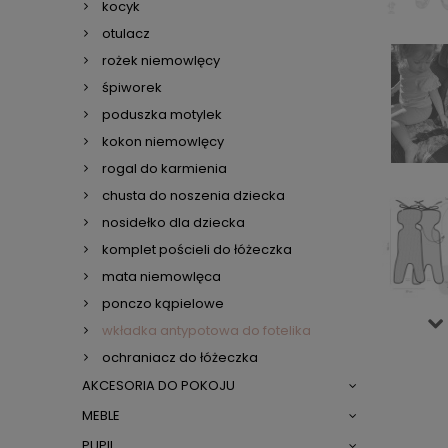
kocyk
otulacz
rożek niemowlęcy
śpiworek
poduszka motylek
kokon niemowlęcy
rogal do karmienia
chusta do noszenia dziecka
nosidełko dla dziecka
komplet pościeli do łóżeczka
mata niemowlęca
ponczo kąpielowe
wkładka antypotowa do fotelika
ochraniacz do łóżeczka
AKCESORIA DO POKOJU
MEBLE
PUPIL