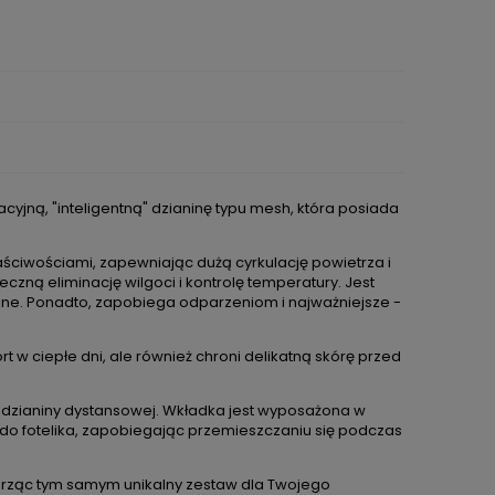
ną, "inteligentną" dzianinę typu mesh, która posiada
ciwościami, zapewniając dużą cyrkulację powietrza i
zną eliminację wilgoci i kontrolę temperatury. Jest
yjne. Ponadto, zapobiega odparzeniom i najważniejsze -
w ciepłe dni, ale również chroni delikatną skórę przed
 dzianiny dystansowej. Wkładka jest wyposażona w
ie do fotelika, zapobiegając przemieszczaniu się podczas
orząc tym samym unikalny zestaw dla Twojego