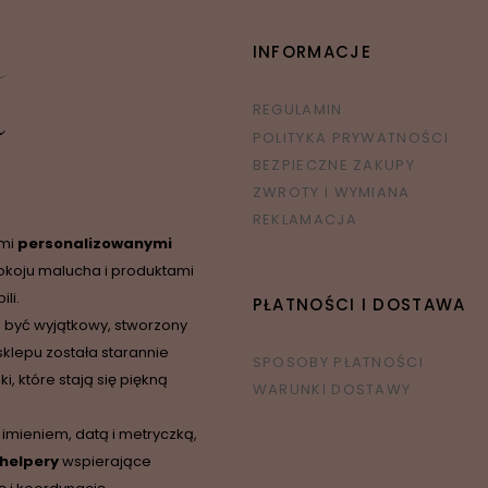
INFORMACJE
REGULAMIN
POLITYKA PRYWATNOŚCI
BEZPIECZNE ZAKUPY
ZWROTY I WYMIANA
REKLAMACJA
ymi
personalizowanymi
okoju malucha i produktami
li.
PŁATNOŚCI I DOSTAWA
 być wyjątkowy, stworzony
sklepu została starannie
SPOSOBY PŁATNOŚCI
 które stają się piękną
WARUNKI DOSTAWY
 imieniem, datą i metryczką,
 helpery
wspierające