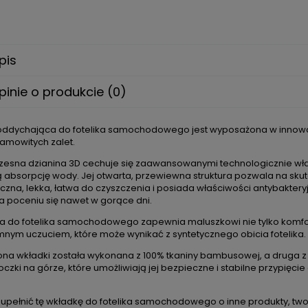
pis
pinie o produkcie (0)
ddychająca do fotelika samochodowego jest wyposażona w innowacyj
samowitych zalet.
esna dzianina 3D cechuje się zaawansowanymi technologicznie właś
 absorpcję wody. Jej otwarta, przewiewna struktura pozwala na skutec
iczna, lekka, łatwa do czyszczenia i posiada właściwości antybakter
 poceniu się nawet w gorące dni.
a do fotelika samochodowego zapewnia maluszkowi nie tylko komfort 
mnym uczuciem, które może wynikać z syntetycznego obicia fotelika.
ona wkładki została wykonana z 100% tkaniny bambusowej, a druga z
oczki na górze, które umożliwiają jej bezpieczne i stabilne przypięc
upełnić tę wkładkę do fotelika samochodowego o inne produkty, tw