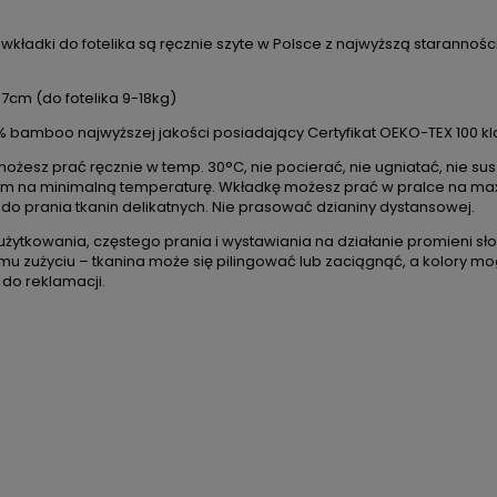
wkładki do fotelika są ręcznie szyte w Polsce z najwyższą staranności
37cm (do fotelika 9-18kg)
0% bamboo najwyższej jakości posiadający Certyfikat OEKO-TEX 100 kl
ożesz prać ręcznie w temp. 30°C, nie pocierać, nie ugniatać, nie 
m na minimalną temperaturę. Wkładkę możesz prać w pralce na max.
do prania tkanin delikatnych. Nie prasować dzianiny dystansowej.
użytkowania, częstego prania i wystawiania na działanie promieni
mu zużyciu – tkanina może się pilingować lub zaciągnąć, a kolory mo
do reklamacji.