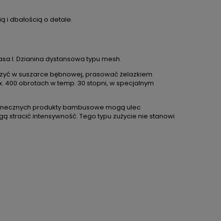
ą i dbałością o detale.
asa I. Dzianina dystansowa typu mesh.
suszyć w suszarce bębnowej, prasować żelazkiem
 400 obrotach w temp. 30 stopni, w specjalnym
 słonecznych produkty bambusowe mogą ulec
gą stracić intensywność. Tego typu zużycie nie stanowi