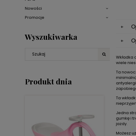
Nowości
Promocje
O
Wyszukiwarka
O
Wkładka o
wiele nie
Ta nowocz
minimalną
Produkt dnia
antyalerg
zapobiega
Ta wkładk
nieprzyje
Jedna str
gumkę i tr
jazdy.
Możesz uz