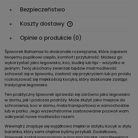
Bezpieczeństwo
Koszty dostawy
Cena nie zawiera ewentualnych kosztów płatności
Opinie o produkcie (0)
Śpiworek Bahamas to doskonałe rozwiązanie, które zapewni
twojemu pupilkowi ciepło, komfort i przytulność. Możesz go
wykorzystać jako legowisko, koc, budkę lub tipi - wszystko w
jednym. Twój ukochany zwierzak będzie miał możliwość
schować się w śpiworku, zasłonić się przykryciem lub po prostu
rozkoszować się miękkością kocyka, który doskonale zastąpi
tradycyjne legowisko.
Ten praktyczny śpiworek sprawdzi się zarówno jako legowisko
w domu, jak i podczas podróży. Może służyć jako miejsce do
schronienia, koc w domu, mata transportowa w samochodzie
lub w parku. Jego wszechstronne zastosowanie pozwoli wam
odkrywać nowe możliwości razem.
Wewnątrz znajduje się wyjątkowo miękki w dotyku kocyk w stylu
baranka, który sami chętnie byśmy przytulili. Dodatkowo,
śpiworek został wyposażony w boczną rączkę, umożliwiającą