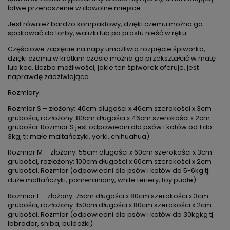
łatwe przenoszenie w dowolne miejsce.
Jest również bardzo kompaktowy, dzięki czemu można go
spakować do torby, walizki lub po prostu nieść w ręku.
Częściowe zapięcie na napy umożliwia rozpięcie śpiworka,
dzięki czemu w krótkim czasie można go przekształcić w matę
lub koc. Liczba możliwości, jakie ten śpiworek oferuje, jest
naprawdę zadziwiająca.
Rozmiary:
Rozmiar S – złożony: 40cm długości x 46cm szerokości x 3cm
grubości, rozłożony: 80cm długości x 46cm szerokości x 2cm
grubości. Rozmiar S jest odpowiedni dla psów i kotów od 1 do
3kg, tj: małe maltańczyki, yorki, chihuahua)
Rozmiar M – złożony: 55cm długości x 60cm szerokości x 3cm
grubości, rozłożony: 100cm długości x 60cm szerokości x 2cm
grubości. Rozmiar (odpowiedni dla psów i kotów do 5-6kg tj:
duże maltańczyki, pomeraniany, white teriery, toy pudle)
Rozmiar L – złożony: 75cm długości x 80cm szerokości x 3cm
grubości, rozłożony: 150cm długości x 80cm szerokości x 2cm
grubości. Rozmiar (odpowiedni dla psów i kotów do 30kgkg tj:
labrador, shiba, buldożki)