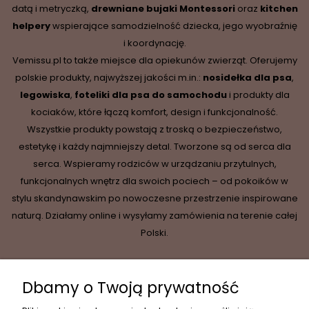
datą i metryczką,
drewniane
bujaki Montessori
oraz
kitchen
helpery
wspierające samodzielność dziecka, jego wyobraźnię
i koordynację.
Vemissu.pl to także miejsce dla opiekunów zwierząt. Oferujemy
polskie produkty, najwyższej jakości m.in.:
nosidełka dla psa
,
legowiska
,
foteliki dla psa do samochodu
i produkty dla
kociaków, które łączą komfort, design i funkcjonalność.
Wszystkie produkty powstają z troską o bezpieczeństwo,
estetykę i każdy najmniejszy detal. Tworzone są od serca dla
serca. Wspieramy rodziców w urządzaniu przytulnych,
funkcjonalnych wnętrz dla swoich pociech – od pokoików w
stylu skandynawskim po nowoczesne przestrzenie inspirowane
naturą. Działamy online i wysyłamy zamówienia na terenie całej
Polski.
Dbamy o Twoją prywatność
INFORMACJE