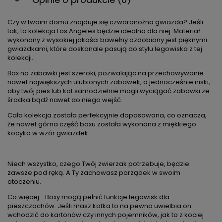
Czy w twoim domu znajduje się czworonożna gwiazda? Jeśli
tak, to kolekcja Los Angeles będzie idealna dla niej. Materiał
wykonany z wysokiej jakości bawełny ozdobiony jest pięknymi
gwiazdkami, które doskonale pasują do stylu legowiska z tej
kolekcji.
Box na zabawki jest szeroki, pozwalając na przechowywanie
nawet największych ulubionych zabawek, a jednocześnie niski,
aby twój pies lub kot samodzielnie mogli wyciągać zabawki ze
środka bądź nawet do niego wejść.
Cała kolekcja została perfekcyjnie dopasowana, co oznacza,
że nawet górna część boxu została wykonana z miękkiego
kocyka w wzór gwiazdek.
Niech wszystko, czego Twój zwierzak potrzebuje, będzie
zawsze pod ręką. A Ty zachowasz porządek w swoim
otoczeniu.
Co więcej... Boxy mogą pełnić funkcje legowisk dla
pieszczochów. Jeśli masz kotka to na pewno uwielbia on
wchodzić do kartonów czy innych pojemników, jak to z kociej