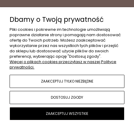
Dbamy o Twoją prywatność
INFORMACJE
Pliki cookies i pokrewne im technologie umożliwiają
poprawne działanie strony i pomagają nam dostosować
ofertę do Twoich potrzeb. Możesz zaakceptować
wykorzystanie przez nas wszystkich tych plików i przejść
MOJE KONTO
do sklepu lub dostosować użycie plików do swoich
preferencji, wybierając opcję "Dostosuj zgody".
Więcej o plikach cookies przeczytasz w naszej Polityce
prywatności.
PŁATNOŚCI I DOSTAWA
ZAAKCEPTUJ TYLKO NIEZBĘDNE
POPULARNE KATEGORIE
DOSTOSUJ ZGODY
O NAS
ZAAKCEPTUJ WSZYSTKIE