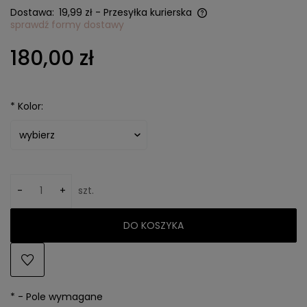
Dostawa:
19,99 zł
- Przesyłka kurierska
sprawdź formy dostawy
Cena nie zawiera ewentualnych kosztów płatności
180,00 zł
*
Kolor:
-
+
szt.
DO KOSZYKA
*
- Pole wymagane