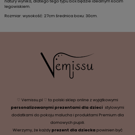
natury wynika, dlatego tego typu box będzie idealnym kocim
legowiskiem.
Rozmiar: wysokość: 27cm średnica boxu: 30cm.
♡ Vemissu.pl ♡ to polski sklep online z wyjątkowymi
personalizowanymi prezentami dla dzieci
,
stylowymi
dodatkami do pokoju malucha i produktami Premium dla
domowych pupili.
Wierzymy, że każdy
prezent dla dziecka
powinien być