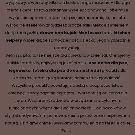
wyjątkowy, stworzony tylko dla konkretnego malucha – dlatego
oferta sklepu została starannie wyselekcjonowana i obejmuje
wyłącznie upominki, które stają się piękną pamiątką na lata.
Wśród bestsellerów znajdziesz urocze
lalki Metoo
z imieniem,
datą i metryczką,
drewniane
bujaki Montessori
oraz
kitchen
helpery
wspierające samodzielność dziecka, jego wyobraźnię
i koordynację.
Vemissu.pl to także miejsce dla opiekunów zwierząt. Oferujemy
polskie produkty, najwyższej jakości m.in.:
nosidełka dla psa
,
legowiska
,
foteliki dla psa do samochodu
i produkty dla
kociaków, które łączą komfort, design i funkcjonalność.
Wszystkie produkty powstają z troską o bezpieczeństwo,
estetykę i każdy najmniejszy detal. Tworzone są od serca dla
serca. Wspieramy rodziców w urządzaniu przytulnych,
funkcjonalnych wnętrz dla swoich pociech – od pokoików w
stylu skandynawskim po nowoczesne przestrzenie inspirowane
naturą. Działamy online i wysyłamy zamówienia na terenie całej
Polski.