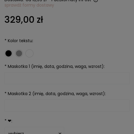
sprawdź formy dostawy
Cena nie zawiera ewentualnych kosztów płatności
329,00 zł
*
Kolor tekstu:
*
Maskotka 1 (imię, data, godzina, waga, wzrost):
*
Maskotka 2 (imię, data, godzina, waga, wzrost):
*
❤: