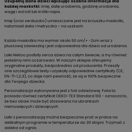
Uzupełnij dane dzieci wpisując osobno informacje dla
każdej maskotki:
imię, datę urodzenia, godzinę urodzenia,
wagę i wzrost lub krótki napis.
Imię (oraz serduszko) umieszczane jest na brzuszku maskotki,
natomiast data i metryczka – na uszkach.
Każda maskotka ma wymiar około 50 cm/+ -2cm wraz z
pluszową zawieszką i jest odpowiednia dla dzieci od urodzenia.
Lalki Metoo podbiły serca dzieci na całym świecie, a my również
jesteśmy nimi oczarowani. W naszym sklepie oferujemy
oryginalne produkty, bezpośrednio od producenta. Przeszły
one szczegółowe testy i uzyskały odpowiednie certyfikaty (CE,
EN-71-1,2,3), co daje nam pewność, że są w 100% bezpieczne
dla Twojego dziecka.
Personalizacja wykonywana jest z folii odzieżowej. Folia ta
posiada również certyfikat OEKO-TEX Standard 100 - oznacza to,
że bez obaw może być stosowana na ubrankach
niemowlęcych i dziecięcych.
Lalki z personalizacją można bezpiecznie prać w pralce na
delikatnym programie w temperaturze do 30 stopni. Trzymać z
daleka od ognia.