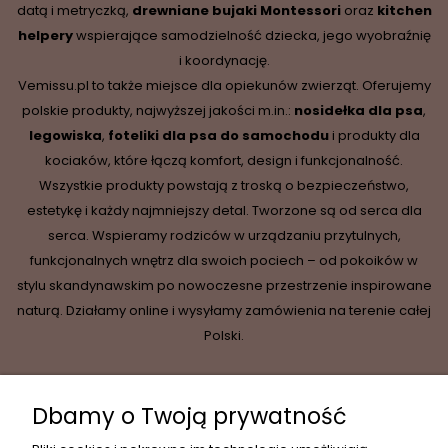
datą i metryczką,
drewniane
bujaki Montessori
oraz
kitchen
helpery
wspierające samodzielność dziecka, jego wyobraźnię
i koordynację.
Vemissu.pl to także miejsce dla opiekunów zwierząt. Oferujemy
polskie produkty, najwyższej jakości m.in.:
nosidełka dla psa
,
legowiska
,
foteliki dla psa do samochodu
i produkty dla
kociaków, które łączą komfort, design i funkcjonalność.
Wszystkie produkty powstają z troską o bezpieczeństwo,
estetykę i każdy najmniejszy detal. Tworzone są od serca dla
serca. Wspieramy rodziców w urządzaniu przytulnych,
funkcjonalnych wnętrz dla swoich pociech – od pokoików w
stylu skandynawskim po nowoczesne przestrzenie inspirowane
naturą. Działamy online i wysyłamy zamówienia na terenie całej
Polski.
Dbamy o Twoją prywatność
INFORMACJE