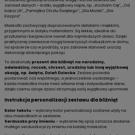
zamiast danych – krótki, wyjątkowy napis, np. „Kocham Cię”, „Od
babci Uli”, „Pamiątka Chrztu Świętego”, „Dla Moniki”, „Dla
Kacpra”.
Maskotki zachwycają dopracowanymi detalami i miękkimi,
przyjemnymi w dotyku materiałami. Są lekkie, idealne do
przytulania i bezpieczne nawet dla najmłodszych dzieci. Dzięki
praktycznej zawieszce mogą towarzyszyć maluszkom w domu,
na spacerze czy w podróży, a po zabawie stanowić uroczą
dekorację dziecięcego pokoju.
To doskonały
prezent dla bliźniąt na narodziny,
odwiedziny, roczek, chrzest, urodziny lub inną wyjątkową
okazję, np. święta, Dzień Dziecka
. Zestaw pozwala
podarować coś wspólnego, a jednocześnie osobistego –
każda maskotka może mieć własne imię i indywidualne dane,
dzięki czemu oboje dzieci otrzymują swój wyjątkowy upominek.
Instrukcja personalizacji zestawu dla bliźniąt
Kolor tekstu
– wybrany kolor personalizacji zostanie użyty na
obu maskotkach w zestawie.
Serduszko przy imieniu
– wybranie tej opcji oznacza dodanie
małego serduszka przy imieniu na każdej maskotce.