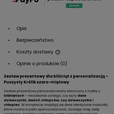
Opis
Bezpieczeństwo
Koszty dostawy
Cena nie zawiera ewentualnych kosztów płatności
Opinie o produkcie (0)
Zestaw prezentowy dla bliźniąt z personalizacją –
Puszysty Królik szaro-miętowy
Zestaw prezentowy personalizowany stworzony z myślą o
bliźniętach
– niezależnie od tego, czy są to
dwie
dziewczynki, dwóch chłopców, czy dziewczynka i
chłopiec
. W komplecie znajdują się dwie identyczne maskotki,
które można w pełni spersonalizować, dodając imię, datę
urodzenia, godzinę urodzenia, wagę i wzrost dziecka lub