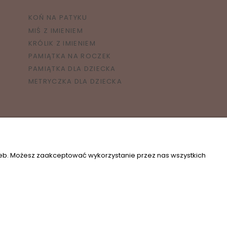
KOŃ NA PATYKU
MIŚ Z IMIENIEM
KRÓLIK Z IMIENIEM
PAMIĄTKA NA ROCZEK
PAMIĄTKA DLA DZIECKA
METRYCZKA DLA DZIECKA
zeb. Możesz zaakceptować wykorzystanie przez nas wszystkich