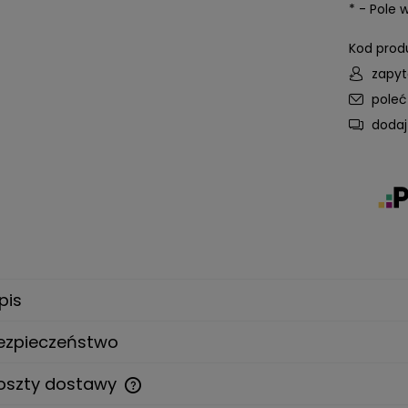
*
- Pole
Kod prod
zapyt
pole
dodaj
pis
ezpieczeństwo
oszty dostawy