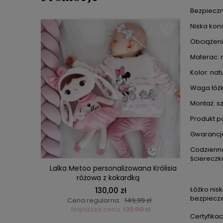
Bezpieczn
Niska kons
Obciążeni
Materac: 
Kolor: na
Waga łóżk
Montaż: s
Produkt po
DO KOSZYKA
Gwarancja
Codzienna
ściereczką
iaków –
Lalka Metoo personalizowana Królisia
Lalka M
różowa z kokardką
Łóżko nisk
130,00 zł
bezpiecze
ł
Cena regularna:
149,99 zł
C
ł
Najniższa cena:
132,00 zł
Certyfikac