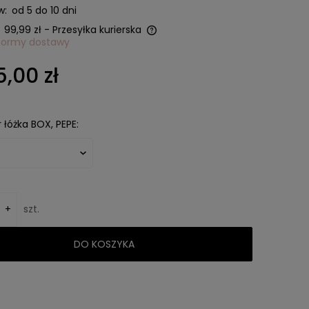
w:
od 5 do 10 dni
99,99 zł
- Przesyłka kurierska
formy dostawy
nie zawiera ewentualnych
5,00 zł
w płatności
łóżka BOX, PEPE:
+
szt.
DO KOSZYKA