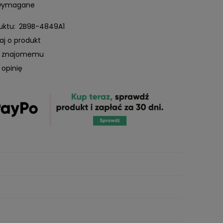
 wymagane
uktu:
2B9B-4849A1
aj o produkt
ć znajomemu
 opinię