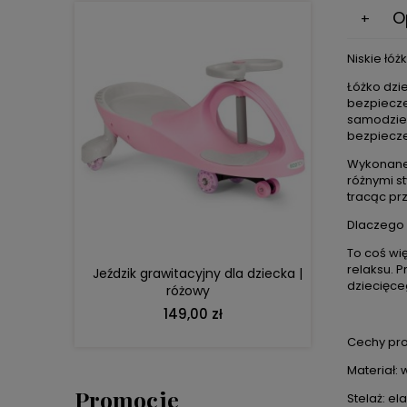
O
Niskie łó
Łóżko dzi
bezpieczeń
samodziel
bezpiecze
Wykonane 
DO KOSZYKA
różnymi s
tracąc prz
Dlaczego 
To coś wię
relaksu. 
Jeździk grawitacyjny dla dziecka |
dziecięce
różowy
149,00 zł
Cechy pro
Materiał: 
Promocje
Stelaż: el