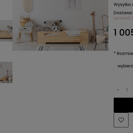
Wysyłka 
Dostawa:
sprawdź 
Cena 
1 00
kosztó
*
Rozmiar 
-