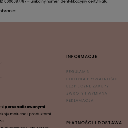
. ID 0000087787 – unikalny numer identyfikacyjny certyfikatu.
pobrania:
INFORMACJE
REGULAMIN
POLITYKA PRYWATNOŚCI
BEZPIECZNE ZAKUPY
ZWROTY I WYMIANA
REKLAMACJA
ymi
personalizowanymi
okoju malucha i produktami
li.
PŁATNOŚCI I DOSTAWA