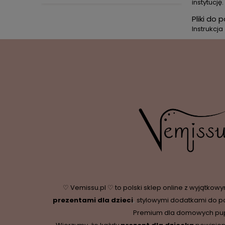
instytucję
Pliki do 
Instrukcja
♡ Vemissu.pl ♡ to polski sklep online z wyjątkow
prezentami dla dzieci
,
stylowymi dodatkami do p
Premium dla domowych pupi