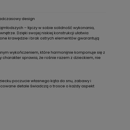
onadczasowy design
ajmłodszych – łączy w sobie solidność wykonania,
trze. Dzięki swojej niskiej konstrukcji ułatwia
lone krawędzie i brak ostrych elementów gwarantują
ianym wykończeniem, które harmonijnie komponuje się z
 charakter sprawia, że rośnie razem z dzieckiem, nie
e dziecku poczucie własnego kąta do snu, zabawy i
acowane detale świadczą o trosce o każdy aspekt