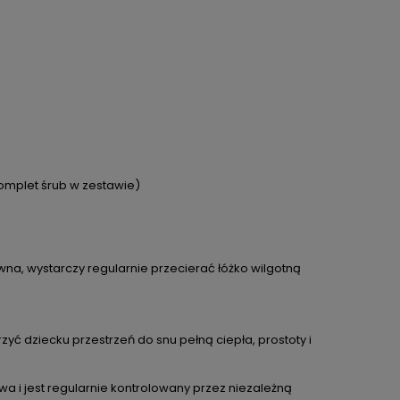
komplet śrub w zestawie)
DO KOSZYKA
na, wystarczy regularnie przecierać łóżko wilgotną
owana
Zestaw prezentowy dla bliźniaków –
Lalka 
beżowe Króliki Metoo z personalizacją
zyć dziecku przestrzeń do snu pełną ciepła, prostoty i
309,00 zł
zł
Cena regularna:
329,00 zł
C
ł
Najniższa cena:
329,00 zł
wa i jest regularnie kontrolowany przez niezależną