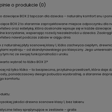
pinie o produkcie (0)
Cena nie zawiera ewentualnych
kosztów płatności
żko dziecięce BOX 2 tapczan dla dziecka – naturalny komfort snu i p
ecięce BOX 2 to starannie zaprojektowane miejsce odpoczynku dla n
stwo oraz estetykę, która doskonale wpisuje się w każde dziecięce wnę
ne korzystanie, wspierając rozwój niezależności u dziecka. Zaokrąg
ństwo nawet podczas zabaw w ciągu dnia.
z naturalnej płyty sosnowej klasy 1, łóżko zachwyca ciepłym, drewn
tylami wystroju – od skandynawskiego po klasyczny. Jego uniwersalny
y tym nic ze swojej funkcjonalności i uroku.
warto wybrać to łóżko BOX 2?
cej niż tylko łóżko – to bezpieczna, przytulna przestrzeń, która daj
Prosty, ponadczasowy design pobudza wyobraźnię, a starannie dopr
go komfortu.
duktu:
wysokiej jakości drewno sosnowe klasy 1, bez lakieru
astyczne listwy sprężynujące w zestawie – gratis