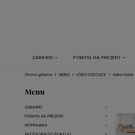
ZABAWKI
POMYSŁ NA PREZENT
NOWOŚCI
ŁÓŻKO DZIECIĘCE
Strona główna
MEBLE
ŁÓŻKO DZIECIĘCE
łóżko niskie
Menu
ZABAWKI
POMYSŁ NA PREZENT
WYPRAWKA
AKCESORIA DO POKOJU