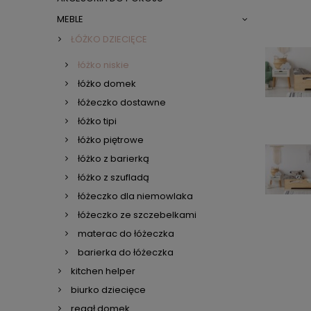
MEBLE
ŁÓŻKO DZIECIĘCE
łóżko niskie
łóżko domek
łóżeczko dostawne
łóżko tipi
łóżko piętrowe
łóżko z barierką
łóżko z szufladą
łóżeczko dla niemowlaka
łóżeczko ze szczebelkami
materac do łóżeczka
barierka do łóżeczka
kitchen helper
biurko dziecięce
regał domek