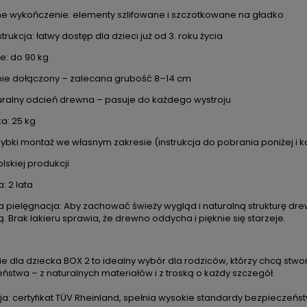
e wykończenie: elementy szlifowane i szczotkowane na gładko
trukcja: łatwy dostęp dla dzieci już od 3. roku życia
e: do 90 kg
nie dołączony – zalecana grubość 8–14 cm
turalny odcień drewna – pasuje do każdego wystroju
a: 25 kg
zybki montaż we własnym zakresie (instrukcja do pobrania poniżej i 
lskiej produkcji
DO KOSZYKA
DO KOSZYKA
: 2 lata
 pielęgnacja: Aby zachować świeży wygląd i naturalną strukturę drew
. Brak lakieru sprawia, że drewno oddycha i pięknie się starzeje.
etoo personalizowana Alpaczka
Lalka Metoo personaliz
beżowa
Słowianka
ie dla dziecka BOX 2 to idealny wybór dla rodziców, którzy chcą stwor
121,00 zł
120,00 zł
ństwa – z naturalnych materiałów i z troską o każdy szczegół.
ena regularna:
139,99 zł
Cena regularna:
139,99 
Najniższa cena:
120,00 zł
Najniższa cena:
122,00 z
ja: certyfikat TÜV Rheinland, spełnia wysokie standardy bezpieczeńst