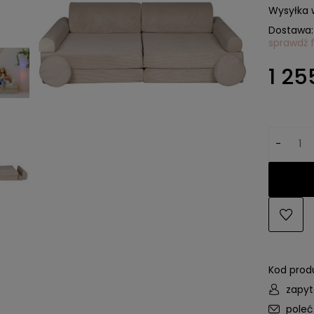
Wysyłka 
Dostawa:
sprawdź 
Cena 
1 25
kosztó
-
Kod prod
zapyt
pole