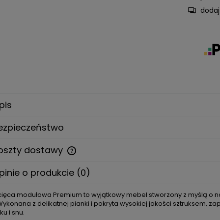
dodaj
pis
ezpieczeństwo
oszty dostawy
pinie o produkcie (0)
Cena nie zawiera ewentualnych
kosztów płatności
cięca modułowa Premium to wyjątkowy mebel stworzony z myślą o najm
ykonana z delikatnej pianki i pokryta wysokiej jakości sztruksem, 
u i snu.