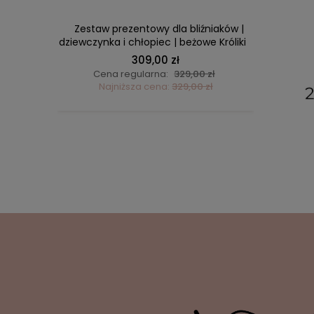
Aniołek z
Zestaw prezentowy dla bliźniaków |
Duży pe
dziewczynka i chłopiec | beżowe Króliki
Malti
309,00 zł
ł
Cena regularna:
329,00 zł
C
ł
Najniższa cena:
329,00 zł