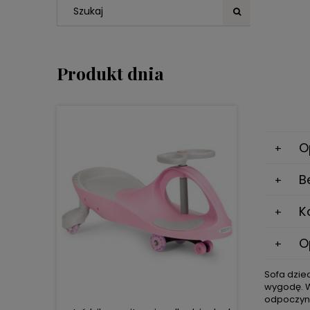
Produkt dnia
O
B
K
DO KOSZYKA
O
Sofa dzie
wygodę. W
odpoczynk