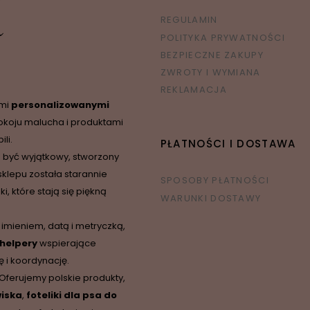
REGULAMIN
POLITYKA PRYWATNOŚCI
BEZPIECZNE ZAKUPY
ZWROTY I WYMIANA
REKLAMACJA
ymi
personalizowanymi
okoju malucha i produktami
li.
PŁATNOŚCI I DOSTAWA
 być wyjątkowy, stworzony
sklepu została starannie
SPOSOBY PŁATNOŚCI
 które stają się piękną
WARUNKI DOSTAWY
 imieniem, datą i metryczką,
 helpery
wspierające
 i koordynację.
 Oferujemy polskie produkty,
iska
,
foteliki dla psa do