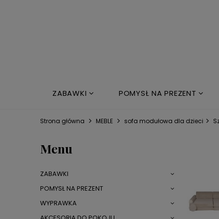
ZABAWKI
POMYSŁ NA PREZENT
NOWOŚCI
ŁÓŻKO DZIECIĘCE
Strona główna
MEBLE
sofa modułowa dla dzieci
S
Menu
ZABAWKI
POMYSŁ NA PREZENT
WYPRAWKA
AKCESORIA DO POKOJU