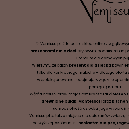
♡ Vemissu.pl ♡ to polski sklep online z wyjątkow
prezentami dla dzieci
,
stylowymi dodatkami do p
Premium dla domowych pupi
Wierzymy, że każdy
prezent dla dziecka
powinien
tylko dla konkretnego malucha – dlatego oferta 
wyselekcjonowana i obejmuje wyłącznie upominki,
pamiątką na lata.
Wśród bestsellerów znajdziesz urocze
lalki Metoo
z
drewniane
bujaki Montessori
oraz
kitchen
samodzielność dziecka, jego wyobraźnię
Vemissu.pl to także miejsce dla opiekunów zwierząt.
najwyższej jakości m.in.:
nosidełka dla psa
,
legow