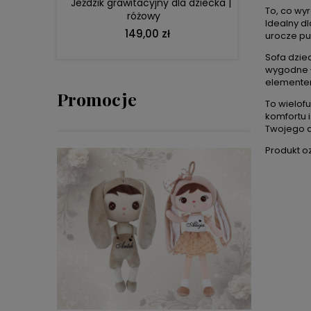
Jeździk grawitacyjny dla dziecka |
To, co wyr
różowy
Idealny d
149,00 zł
urocze pu
Sofa dziec
wygodne ł
elemente
Promocje
To wielof
komfortu i
Twojego d
Produkt o
DO KOSZYKA