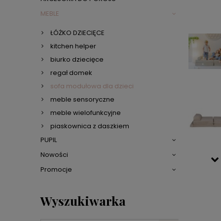
MEBLE
ŁÓŻKO DZIECIĘCE
kitchen helper
biurko dziecięce
regał domek
sofa modułowa dla dzieci
meble sensoryczne
meble wielofunkcyjne
piaskownica z daszkiem
PUPIL
Nowości
Promocje
Wyszukiwarka