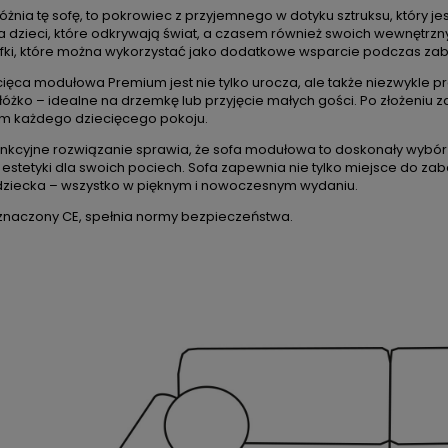
óżnia tę sofę, to pokrowiec z przyjemnego w dotyku sztruksu, który jes
la dzieci, które odkrywają świat, a czasem również swoich wewnętrz
fki, które można wykorzystać jako dodatkowe wsparcie podczas zab
ięca modułowa Premium jest nie tylko urocza, ale także niezwykle prak
óżko – idealne na drzemkę lub przyjęcie małych gości. Po złożeniu 
m każdego dziecięcego pokoju.
unkcyjne rozwiązanie sprawia, że sofa modułowa to doskonały wybór 
 estetyki dla swoich pociech. Sofa zapewnia nie tylko miejsce do zab
ziecka – wszystko w pięknym i nowoczesnym wydaniu.
znaczony CE, spełnia normy bezpieczeństwa.
DO KOSZYKA
DO KOSZYKA