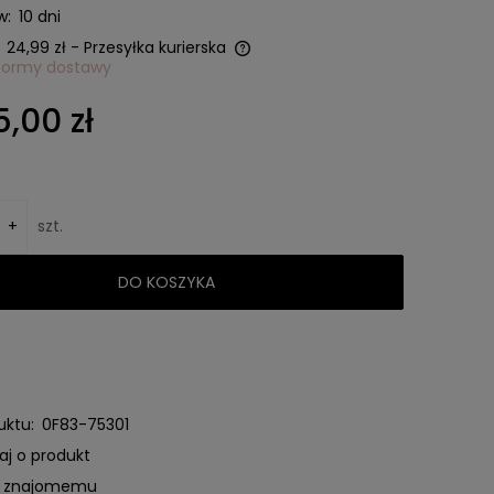
w:
10 dni
24,99 zł
- Przesyłka kurierska
formy dostawy
nie zawiera ewentualnych
5,00 zł
w płatności
+
szt.
DO KOSZYKA
uktu:
0F83-75301
aj o produkt
ć znajomemu