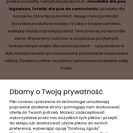
polskie produkty, najwyższej jakości m.in.:
nosidełka dla psa
,
legowiska
,
foteliki dla psa do samochodu
i produkty dla
kociaków, które łączą komfort, design i funkcjonalność.
Wszystkie produkty powstają z troską o bezpieczeństwo,
estetykę i każdy najmniejszy detal. Tworzone są od serca dla
serca. Wspieramy rodziców w urządzaniu przytulnych,
funkcjonalnych wnętrz dla swoich pociech – od pokoików w
stylu skandynawskim po nowoczesne przestrzenie inspirowane
naturą. Działamy online i wysyłamy zamówienia na terenie całej
Polski.
Dbamy o Twoją prywatność
INFORMACJE
Pliki cookies i pokrewne im technologie umożliwiają
poprawne działanie strony i pomagają nam dostosować
ofertę do Twoich potrzeb. Możesz zaakceptować
wykorzystanie przez nas wszystkich tych plików i przejść
MOJE KONTO
do sklepu lub dostosować użycie plików do swoich
preferencji, wybierając opcję "Dostosuj zgody".