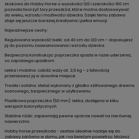
skokowa do Hobby Horse o wysokości 120 i szerokości 160 cm
pozwala tworzyć tory przeszkód, które można dostosowywać
do wieku, wzrostu i możliwości dziecka. Dzięki temu zabawa
staje się jeszcze bardziej kreatywna i pełna emocji.
Najważniejsze cechy:
Regulowana wysokość belki: od 40 cm do 120 cm – dopasujesz
ją do poziomu zaawansowania i wzrostu dziecka.
Bezpieczna konstrukcja: poprzeczka spada w razie uderzenia,
co zapobiega upadkom.
Lekka i mobilna: całość waży ok. 2,5 kg – z łatwością
przeniesiesz ją w dowolne miejsce.
Trwała i solidna: stelaż wykonany z gładko szlifowanego drewna
sosnowego, bezpiecznego w użytkowaniu.
Plastikowa poprzeczka (50 mm): lekka, dostępna w kilku
wersjach kolorystycznych.
Stabilne nóżki: zapewniają pewne oparcie nawet na nierównej
nawierzchni.
Hobby horse przeszkoda - zestaw idealnie nadaje się do
zabawy zarówno w domu, jak i na świeżym powietrzu. Możesz