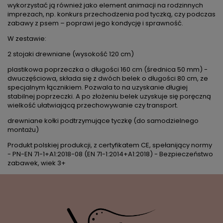
wykorzystać ją również jako element animacji na rodzinnych
imprezach, np. konkurs przechodzenia pod tyczką, czy podczas
zabawy z psem – poprawi jego kondycję i sprawność.
W zestawie:
2 stojaki drewniane (wysokość 120 cm)
plastikowa poprzeczka o długości 160 cm (średnica 50 mm) -
dwuczęściowa, składa się z dwóch belek o długości 80 cm, ze
specjalnym łącznikiem. Pozwala to na uzyskanie długiej
stabilnej poprzeczki. A po złożeniu belek uzyskuje się poręczną
wielkość ułatwiającą przechowywanie czy transport.
drewniane kołki podtrzymujące tyczkę (do samodzielnego
montażu)
Produkt polskiej produkcji, z certyfikatem CE, spełanijący normy
- PN-EN 71-1+A1:2018-08 (EN 71-1:2014+A1:2018) - Bezpieczeństwo
zabawek, wiek 3+