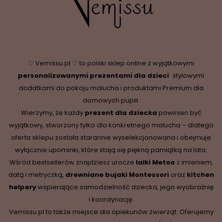
♡ Vemissu.pl ♡ to polski sklep online z wyjątkowymi
personalizowanymi prezentami dla dzieci
,
stylowymi
dodatkami do pokoju malucha i produktami Premium dla
domowych pupili.
Wierzymy, że każdy
prezent dla dziecka
powinien być
wyjątkowy, stworzony tylko dla konkretnego malucha – dlatego
oferta sklepu została starannie wyselekcjonowana i obejmuje
wyłącznie upominki, które stają się piękną pamiątką na lata.
Wśród bestsellerów znajdziesz urocze
lalki Metoo
z imieniem,
datą i metryczką,
drewniane
bujaki Montessori
oraz
kitchen
helpery
wspierające samodzielność dziecka, jego wyobraźnię
i koordynację.
Vemissu.pl to także miejsce dla opiekunów zwierząt. Oferujemy