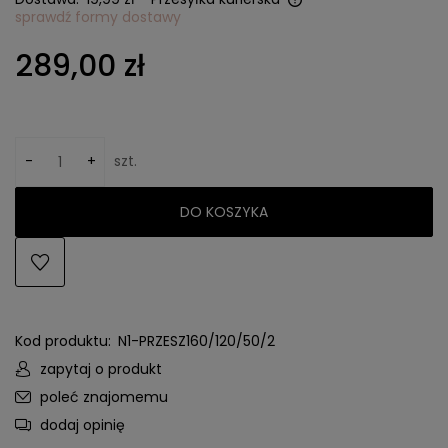
sprawdź formy dostawy
Cena nie zawiera ewentualnych kosztów płatności
289,00 zł
-
+
szt.
DO KOSZYKA
Kod produktu:
N1-PRZESZ160/120/50/2
zapytaj o produkt
poleć znajomemu
dodaj opinię