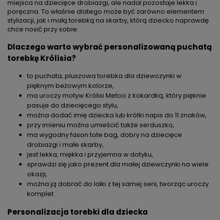
miejsca na dziecięce drobiazgi, ale nadal pozostaje lekka i
poręczna. To właśnie dlatego może być zarówno elementem
stylizacji, jak i małą torebką na skarby, którą dziecko naprawdę
chce nosić przy sobie.
Dlaczego warto wybrać personalizowaną puchatą
torebkę Królisia?
to puchata, pluszowa torebka dla dziewczynki w
pięknym beżowym kolorze,
ma uroczy motyw Królisi Metoo z kokardką, który pięknie
pasuje do dziecięcego stylu,
można dodać imię dziecka lub krótki napis do 11 znaków,
przy imieniu można umieścić także serduszko,
ma wygodny fason tote bag, dobry na dziecięce
drobiazgi i małe skarby,
jest lekka, miękka i przyjemna w dotyku,
sprawdzi się jako prezent dla małej dziewczynki na wiele
okazji,
można ją dobrać do lalki z tej samej serii, tworząc uroczy
komplet.
Personalizacja torebki dla dziecka