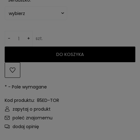
*
Serduszko:
-
+
szt.
DO KOSZYKA
*
- Pole wymagane
Kod produktu:
85ED-TOR
zapytaj o produkt
poleć znajomemu
dodaj opinię