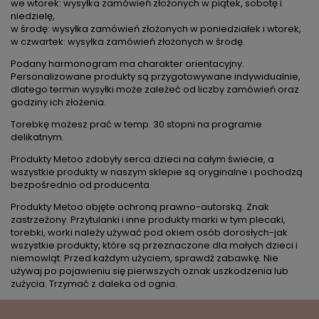
we wtorek: wysyłka zamówień złożonych w piątek, sobotę i
niedzielę,
w środę: wysyłka zamówień złożonych w poniedziałek i wtorek,
w czwartek: wysyłka zamówień złożonych w środę.
Podany harmonogram ma charakter orientacyjny.
Personalizowane produkty są przygotowywane indywidualnie,
dlatego termin wysyłki może zależeć od liczby zamówień oraz
godziny ich złożenia.
Torebkę możesz prać w temp. 30 stopni na programie
delikatnym.
Produkty Metoo zdobyły serca dzieci na całym świecie, a
wszystkie produkty w naszym sklepie są oryginalne i pochodzą
bezpośrednio od producenta.
Produkty Metoo objęte ochroną prawno-autorską. Znak
zastrzeżony. Przytulanki i inne produkty marki w tym plecaki,
torebki, worki należy używać pod okiem osób dorosłych-jak
wszystkie produkty, które są przeznaczone dla małych dzieci i
niemowląt. Przed każdym użyciem, sprawdź zabawkę. Nie
używaj po pojawieniu się pierwszych oznak uszkodzenia lub
zużycia. Trzymać z daleka od ognia.