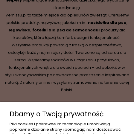
helpery
wspierające samodzielność dziecka, jego wyobraźnię
i koordynację.
Vemissu.pl to także miejsce dla opiekunów zwierząt. Oferujemy
polskie produkty, najwyższej jakości m.in.:
nosidełka dla psa
,
legowiska
,
foteliki dla psa do samochodu
i produkty dla
kociaków, które łączą komfort, design i funkcjonalność.
Wszystkie produkty powstają z troską o bezpieczeństwo,
estetykę i każdy najmniejszy detal. Tworzone są od serca dla
serca. Wspieramy rodziców w urządzaniu przytulnych,
funkcjonalnych wnętrz dla swoich pociech – od pokoików w
stylu skandynawskim po nowoczesne przestrzenie inspirowane
naturą. Działamy online i wysyłamy zamówienia na terenie całej
Polski.
Dbamy o Twoją prywatność
INFORMACJE
Pliki cookies i pokrewne im technologie umożliwiają
poprawne działanie strony i pomagają nam dostosować