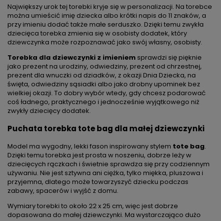
Największy urok tej torebki kryje się w personalizacji. Na torebce
można umieścić imię dziecka albo krótki napis do 11 znaków, a
przy imieniu dodać także małe serduszko. Dzięki temu zwykła
dziecięca torebka zmienia się w osobisty dodatek, który
dziewczynka może rozpoznawać jako swój własny, osobisty.
Torebka dla dziewczynki z imieniem
sprawdzi się pięknie
jako prezent na urodziny, odwiedziny, prezent od chrzestnej,
prezent dla wnuczki od dziadków, z okazji Dnia Dziecka, na
święta, odwiedziny sąsiadki albo jako drobny upominek bez
wielkiej okazji. To dobry wybór wtedy, gdy chcesz podarować
coś ładnego, praktycznego i jednocześnie wyjątkowego niż
zwykły dziecięcy dodatek.
Puchata torebka tote bag dla małej dziewczynki
Model ma wygodny, lekki fason inspirowany stylem
tote bag
.
Dzięki temu torebka jest prosta w noszeniu, dobrze leży w
dziecięcych rączkach i świetnie sprawdza się przy codziennym
używaniu. Nie jest sztywna ani ciężka, tylko miękka, pluszowa i
przyjemna, dlatego może towarzyszyć dziecku podczas
zabawy, spacerów i wyjść z domu.
Wymiary torebki to około 22 x 25 cm, więc jest dobrze
dopasowana do małej dziewczynki. Ma wystarczająco dużo