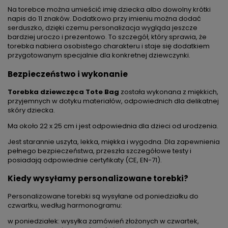
Na torebce można umieścić imię dziecka albo dowolny krótki
napis do 11 znaków. Dodatkowo przy imieniu można dodać
serduszko, dzięki czemu personalizacja wygląda jeszcze
bardziej uroczo i prezentowo. To szczegół, który sprawia, że
torebka nabiera osobistego charakteru i staje się dodatkiem
przygotowanym specjalnie dla konkretnej dziewczynki.
Bezpieczeństwo i wykonanie
Torebka dziewczęca Tote Bag
została wykonana z miękkich,
przyjemnych w dotyku materiałów, odpowiednich dla delikatnej
skóry dziecka.
Ma około 22 x 25 cm i jest odpowiednia dla dzieci od urodzenia.
Jest starannie uszyta, lekka, miękka i wygodna. Dla zapewnienia
pełnego bezpieczeństwa, przeszła szczegółowe testy i
posiadają odpowiednie certyfikaty (CE, EN-71).
Kiedy wysyłamy personalizowane torebki?
Personalizowane torebki są wysyłane od poniedziałku do
czwartku, według harmonogramu:
w poniedziałek: wysyłka zamówień złożonych w czwartek,