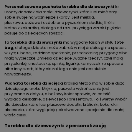
Personalizowana puchata torebka dla dziewczynki
to
uroczy dodatek dla małej dziewczynki, która lubi mieć przy
sobie swoje najważniejsze skarby. Jest miękka,
pluszowa, beżowa i ozdobiona pyszczkiem słodkiej Królisi
Metoo z kokardką, dlatego od razu przyciąga wzrok i pięknie
pasuje do dziecięcych stylizacji.
Ta
torebka dla dziewczynki
ma wygodny fason w stylu
tote
bag
, dlatego dziecko może zabrać w niej drobiazgi na spacer,
wizytę u babci, rodzinne spotkanie, przedszkolną przygodę albo
małą wycieczkę. Zmieści dziecięce „ważne rzeczy”, czyli małą
przytulankę, chusteczkę, spinkę, figurkę, kamyczek ze spaceru
albo inny skarb, który akurat tego dnia jest absolutnie
najważniejszy.
Puchata torebka dziecięca
Królisia Metoo ma w sobie dużo
dziecięcego uroku. Miękkie, puszyste wykończenie jest
przyjemne w dotyku, a beżowy kolor sprawia, że całość
wygląda delikatnie, dziewczęco i prezentowo. To świetny wybór
dla dziecka, które lubi pluszowe dodatki, króliczki, kokardki i
akcesoria, które wyglądają jak stworzone specjalnie dla małej
właścicielki.
Torebka dla dziewczynki z personalizacją