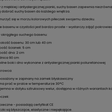
z miękkiej i antyalergicznej pianki, suchy basen zapewnia niezrówn
 dobrać suchy basen do każdego wnętrza.
nurzyć się w morzu kolorowych piłeczek swojemu dziecku.
e basenu w czystości jest bardzo proste - wystarczy zdjąć pokrowie
 okrągłego suchego basenu:
okość basenu: 30 cm lub 40 cm
bość ścianek: 5 cm
bość dna: 2 cm
DO KOSZYKA
DO KOSZYKA
dnica 90 cm
bilne boki i dno wykonane z antyalergicznej pianki poliuretanowej
krowca:
 prezentowy dla bliźniaczek –
Zestaw prezentowy dla bliź
osażony w zapinany na zamek błyskawiczny
te Kotki z personalizacją
Króliki
na prać w pralce w temperaturze 30°C
309,00 zł
309,00 zł
yjemna w dotyku sztruksowy welur, dostępna w różnych wariantach k
na regularna:
329,00 zł
Cena regularna:
329,00 
eczek:
ajniższa cena:
329,00 zł
Najniższa cena:
329,00 
pieczne - posiadają certyfikat CE
czki są błyszczące, elastyczne i niepękające.