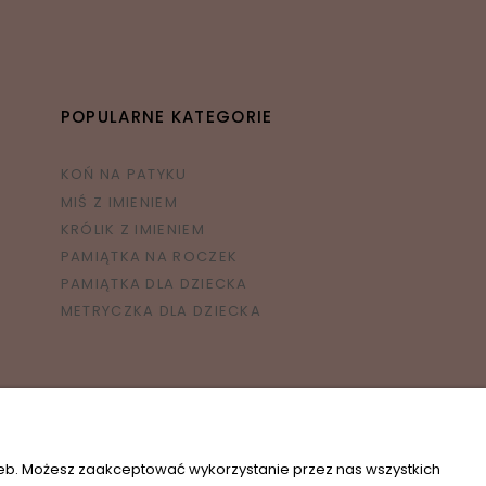
POPULARNE KATEGORIE
KOŃ NA PATYKU
MIŚ Z IMIENIEM
KRÓLIK Z IMIENIEM
PAMIĄTKA NA ROCZEK
PAMIĄTKA DLA DZIECKA
METRYCZKA DLA DZIECKA
zeb. Możesz zaakceptować wykorzystanie przez nas wszystkich