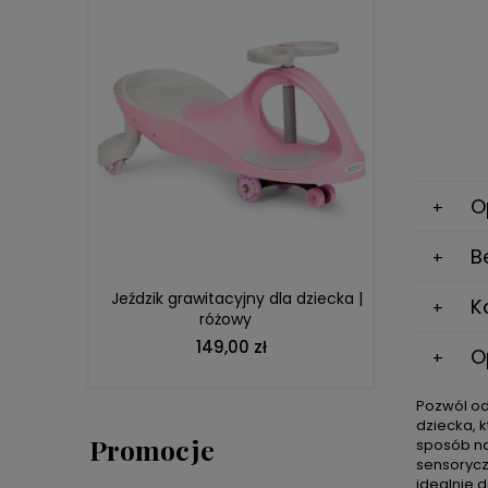
DO KOSZYKA
O
B
Jeździk grawitacyjny dla dziecka |
K
różowy
149,00 zł
O
Pozwól od
dziecka, 
Promocje
sposób na
sensorycz
idealnie 