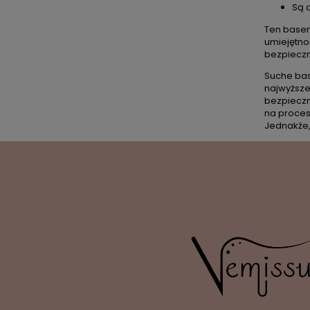
Są 
Ten basen 
umiejętno
bezpieczn
Suche bas
najwyższe
bezpieczne
na proces
Jednakże,