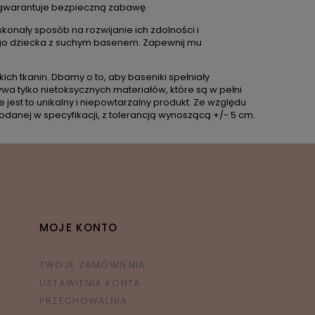
 gwarantuje bezpieczną zabawę.
skonały sposób na rozwijanie ich zdolności i
ojego dziecka z suchym basenem. Zapewnij mu
ich tkanin. Dbamy o to, aby baseniki spełniały
wa tylko nietoksycznych materiałów, które są w pełni
 jest to unikalny i niepowtarzalny produkt. Ze względu
danej w specyfikacji, z tolerancją wynoszącą +/- 5 cm.
MOJE KONTO
TWOJE ZAMÓWIENIA
USTAWIENIA KONTA
PRZECHOWALNIA