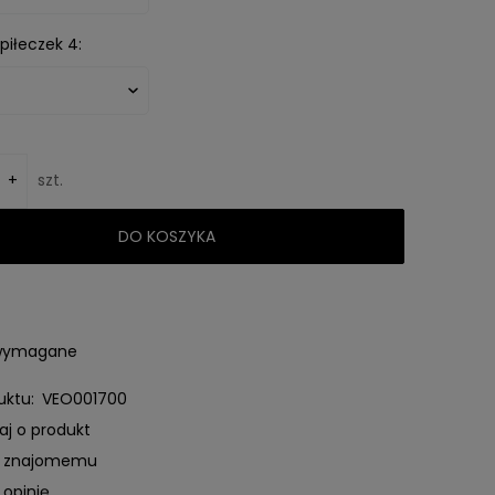
piłeczek 4:
+
szt.
DO KOSZYKA
 wymagane
uktu:
VEO001700
aj o produkt
ć znajomemu
 opinię