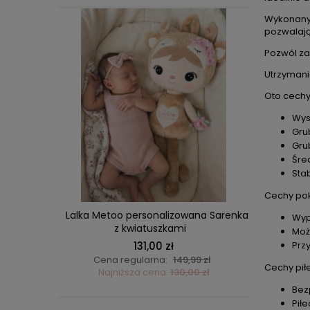
Wykonany 
pozwalają
Pozwól za
Utrzymani
Oto cechy
Wys
Gru
Gru
DO KOSZYKA
Śre
Sta
Cechy po
 Misia
Lalka Metoo personalizowana Sarenka
Zestaw
Wyp
z kwiatuszkami
pucha
Moż
131,00 zł
Prz
ł
Cena regularna:
149,99 zł
Ce
Cechy pił
ł
Najniższa cena:
130,00 zł
N
Bez
Piłe