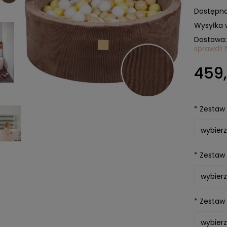
Dostępno
Wysyłka 
Dostawa:
sprawdź 
Cena 
459,
kosztó
*
Zestaw p
*
Zestaw 
*
Zestaw 