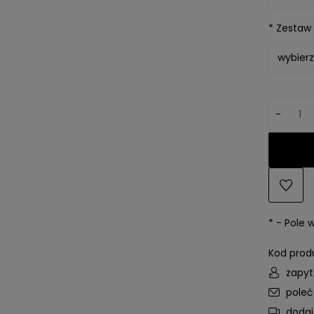
*
Zestaw 
-
*
- Pole
Kod prod
zapyt
pole
dodaj