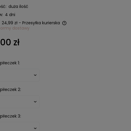
ść:
duża ilość
w:
4 dni
24,99 zł
- Przesyłka kurierska
formy dostawy
nie zawiera ewentualnych
00 zł
w płatności
iłeczek 1:
piłeczek 2:
piłeczek 3: