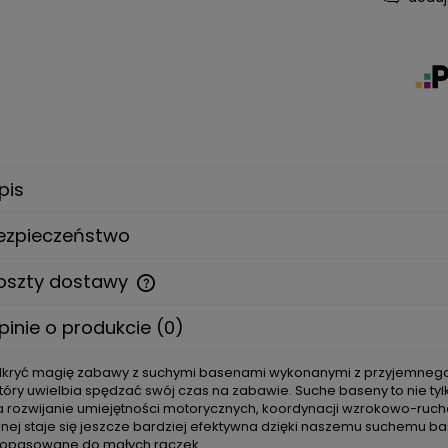
pis
ezpieczeństwo
oszty dostawy
pinie o produkcie (0)
Cena nie zawiera ewentualnych
kosztów płatności
kryć magię zabawy z suchymi basenami wykonanymi z przyjemnego 
który uwielbia spędzać swój czas na zabawie. Suche baseny to nie tyl
 rozwijanie umiejętności motorycznych, koordynacji wzrokowo-rucho
nej staje się jeszcze bardziej efektywna dzięki naszemu suchemu b
dopasowane do małych rączek.