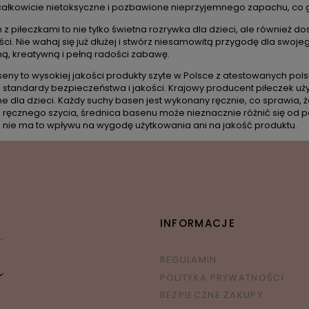
całkowicie nietoksyczne i pozbawione nieprzyjemnego zapachu, co
z piłeczkami to nie tylko świetna rozrywka dla dzieci, ale również do
ści. Nie wahaj się już dłużej i stwórz niesamowitą przygodę dla sw
ą, kreatywną i pełną radości zabawę.
eny to wysokiej jakości produkty szyte w Polsce z atestowanych polsk
 standardy bezpieczeństwa i jakości. Krajowy producent piłeczek uży
 dla dzieci. Każdy suchy basen jest wykonany ręcznie, co sprawia, że
 ręcznego szycia, średnica basenu może nieznacznie różnić się od po
 nie ma to wpływu na wygodę użytkowania ani na jakość produktu.
INFORMACJE
REGULAMIN
POLITYKA PRYWATNOŚCI
BEZPIECZNE ZAKUPY