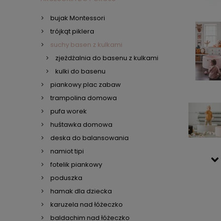
bujak Montessori
trójkąt piklera
suchy basen z kulkami
zjeżdżalnia do basenu z kulkami
kulki do basenu
piankowy plac zabaw
trampolina domowa
pufa worek
huśtawka domowa
deska do balansowania
namiot tipi
fotelik piankowy
poduszka
hamak dla dziecka
karuzela nad łóżeczko
baldachim nad łóżeczko