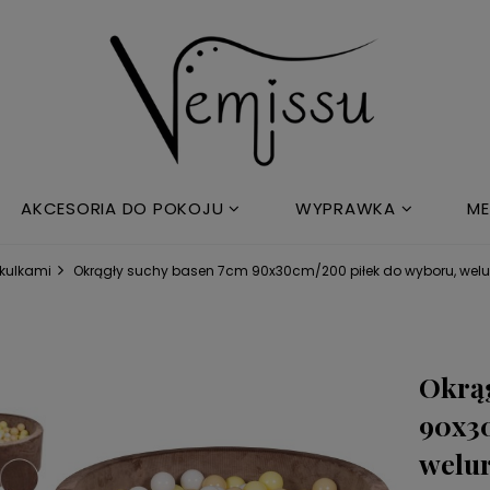
AKCESORIA DO POKOJU
WYPRAWKA
ME
 kulkami
Okrągły suchy basen 7cm 90x30cm/200 piłek do wyboru, welu
Okrąg
90x30
welur