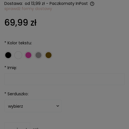
Dostawa:
od 13,99 zł
- Paczkomaty InPost
sprawdź formy dostawy
Cena nie zawiera ewentualnych kosztów płatności
69,99 zł
*
Kolor tekstu:
*
Imię:
*
Serduszko: