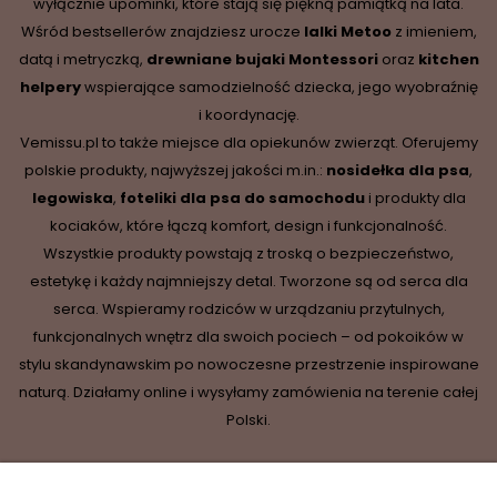
wyłącznie upominki, które stają się piękną pamiątką na lata.
Wśród bestsellerów znajdziesz urocze
lalki Metoo
z imieniem,
datą i metryczką,
drewniane
bujaki Montessori
oraz
kitchen
helpery
wspierające samodzielność dziecka, jego wyobraźnię
i koordynację.
Vemissu.pl to także miejsce dla opiekunów zwierząt. Oferujemy
polskie produkty, najwyższej jakości m.in.:
nosidełka dla psa
,
legowiska
,
foteliki dla psa do samochodu
i produkty dla
kociaków, które łączą komfort, design i funkcjonalność.
Wszystkie produkty powstają z troską o bezpieczeństwo,
estetykę i każdy najmniejszy detal. Tworzone są od serca dla
serca. Wspieramy rodziców w urządzaniu przytulnych,
funkcjonalnych wnętrz dla swoich pociech – od pokoików w
stylu skandynawskim po nowoczesne przestrzenie inspirowane
naturą. Działamy online i wysyłamy zamówienia na terenie całej
Polski.