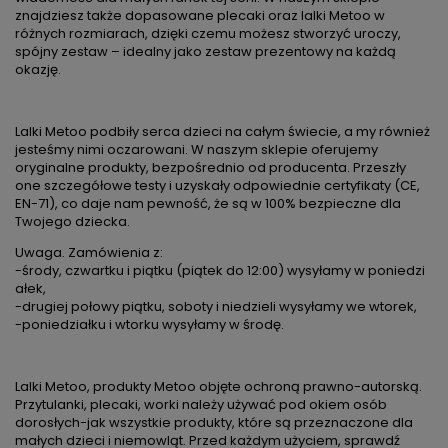
znajdziesz także dopasowane plecaki oraz lalki Metoo w
różnych rozmiarach, dzięki czemu możesz stworzyć uroczy,
spójny zestaw – idealny jako zestaw prezentowy na każdą
okazję.
Lalki Metoo podbiły serca dzieci na całym świecie, a my również
jesteśmy nimi oczarowani. W naszym sklepie oferujemy
oryginalne produkty, bezpośrednio od producenta. Przeszły
one szczegółowe testy i uzyskały odpowiednie certyfikaty (CE,
EN-71), co daje nam pewność, że są w 100% bezpieczne dla
Twojego dziecka.
Uwaga. Zamówienia z:
-środy, czwartku i piątku (piątek do 12:00) wysyłamy w poniedzi
ałek,
-drugiej połowy piątku, soboty i niedzieli wysyłamy we wtorek,
-poniedziałku i wtorku wysyłamy w środę.
Lalki Metoo, produkty Metoo objęte ochroną prawno-autorską.
Przytulanki, plecaki, worki należy używać pod okiem osób
dorosłych-jak wszystkie produkty, które są przeznaczone dla
małych dzieci i niemowląt. Przed każdym użyciem, sprawdź