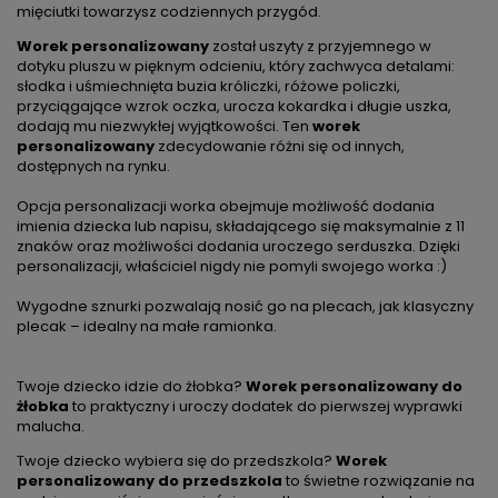
mięciutki towarzysz codziennych przygód.
Worek personalizowany
został uszyty z przyjemnego w
dotyku pluszu w pięknym odcieniu, który zachwyca detalami:
słodka i uśmiechnięta buzia króliczki, różowe policzki,
przyciągające wzrok oczka, urocza kokardka i długie uszka,
dodają mu niezwykłej wyjątkowości. Ten
worek
personalizowany
zdecydowanie różni się od innych,
dostępnych na rynku.
Opcja personalizacji worka obejmuje możliwość dodania
imienia dziecka lub napisu, składającego się maksymalnie z 11
znaków oraz możliwości dodania uroczego serduszka. Dzięki
personalizacji, właściciel nigdy nie pomyli swojego worka :)
Wygodne sznurki pozwalają nosić go na plecach, jak klasyczny
plecak – idealny na małe ramionka.
Twoje dziecko idzie do żłobka?
Worek personalizowany do
żłobka
to praktyczny i uroczy dodatek do pierwszej wyprawki
malucha.
Twoje dziecko wybiera się do przedszkola?
Worek
personalizowany do przedszkola
to świetne rozwiązanie na