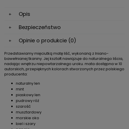
Opis
Bezpieczeństwo
Opinie o produkcie (0)
Przedstawiamy mięciutką matę liść, wykonaną z lniano-
bawełnianej tkaniny. Jej kształt nawiązuje do naturalnego liścia,
nadając wnętrzu niepowtarzalnego uroku. mata dostępna w 10
autorskich, przepięknych kolorach stworzonych przez polskiego
producenta:
naturalny len
mint
piaskowy len
pudrowy róż
szarość
musztardowy
morskie oko
biel i szary