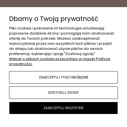
Dbamy o Twoją prywatność
INFORMACJE
Pliki cookies i pokrewne im technologie umożliwiają
poprawne działanie strony i pomagają nam dostosować
ofertę do Twoich potrzeb. Możesz zaakceptować
wykorzystanie przez nas wszystkich tych plików i przejść
MOJE KONTO
do sklepu lub dostosować użycie plików do swoich
preferencji, wybierając opcję "Dostosuj zgody".
Więcej o plikach cookies przeczytasz w naszej Polityce
prywatności.
PŁATNOŚCI I DOSTAWA
ZAAKCEPTUJ TYLKO NIEZBĘDNE
POPULARNE KATEGORIE
DOSTOSUJ ZGODY
O NAS
ZAAKCEPTUJ WSZYSTKIE