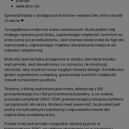
papaja
delikatny róż
Sprawdź każdy z dostępnych kolorów i wybierz ten, który skradł
Ci serce ❤
Ta wyjątkowa mata ma wiele zastosowań. Może pełnić rolę
małego dywanu przy łóżku, zapewniając miękkość i komfort na
kroki zaraz po przebudzeniu. Jest również doskonała do figli dla
niemowlaka, zapewniając miękkie i bezpieczne miejsce do
zabawy i eksploracji.
Mata liść jest nie tylko przyjemna w dotyku, ale także trwała i
wytrzymała. Jest dwustronna, co oznacza, że można ją
obracać, aby uzyskać nowy wygląd i świeży design. Dodatkowo,
grubo wypełniona ociepliną, gwarantuje komfort i miękkość
nawet na twardym podłożu.
Tkanina, z której wykonana jest mata, składa się z 100
procentowego lnu i 100 procentowej bawełny, a co ważne,
posiada certyfikat OEKO-TEX®, potwierdzający bezpieczeństwo
i przyjazność dla skóry. Możesz mieć pewność, że produkt jest
wolny od szkodliwych substancji i odpowiedni nawet dla
najbardziej wrażliwej skóry.
Pranie maty jest proste i wygodne. Można ją prać w
temperaturze 30°C, co ułatwia utrzymanie jej w czystości i