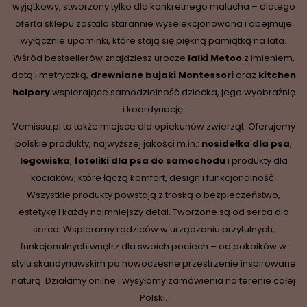
wyjątkowy, stworzony tylko dla konkretnego malucha – dlatego
oferta sklepu została starannie wyselekcjonowana i obejmuje
wyłącznie upominki, które stają się piękną pamiątką na lata.
Wśród bestsellerów znajdziesz urocze
lalki Metoo
z imieniem,
datą i metryczką,
drewniane
bujaki Montessori
oraz
kitchen
helpery
wspierające samodzielność dziecka, jego wyobraźnię
i koordynację.
Vemissu.pl to także miejsce dla opiekunów zwierząt. Oferujemy
polskie produkty, najwyższej jakości m.in.:
nosidełka dla psa
,
legowiska
,
foteliki dla psa do samochodu
i produkty dla
kociaków, które łączą komfort, design i funkcjonalność.
Wszystkie produkty powstają z troską o bezpieczeństwo,
estetykę i każdy najmniejszy detal. Tworzone są od serca dla
serca. Wspieramy rodziców w urządzaniu przytulnych,
funkcjonalnych wnętrz dla swoich pociech – od pokoików w
stylu skandynawskim po nowoczesne przestrzenie inspirowane
naturą. Działamy online i wysyłamy zamówienia na terenie całej
Polski.