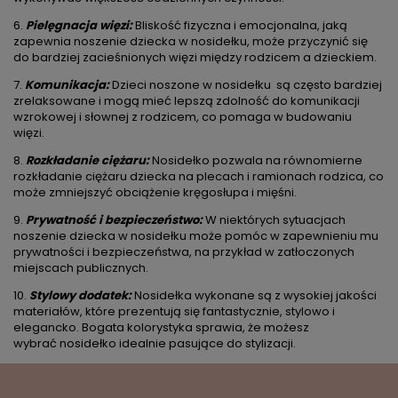
6.
Pielęgnacja więzi:
Bliskość fizyczna i emocjonalna, jaką
zapewnia noszenie dziecka w nosidełku, może przyczynić się
do bardziej zacieśnionych więzi między rodzicem a dzieckiem.
7.
Komunikacja:
Dzieci noszone w nosidełku są często bardziej
zrelaksowane i mogą mieć lepszą zdolność do komunikacji
wzrokowej i słownej z rodzicem, co pomaga w budowaniu
więzi.
8.
Rozkładanie ciężaru:
Nosidełko pozwala na równomierne
rozkładanie ciężaru dziecka na plecach i ramionach rodzica, co
może zmniejszyć obciążenie kręgosłupa i mięśni.
9.
Prywatność i bezpieczeństwo:
W niektórych sytuacjach
noszenie dziecka w nosidełku może pomóc w zapewnieniu mu
prywatności i bezpieczeństwa, na przykład w zatłoczonych
miejscach publicznych.
10.
Stylowy dodatek:
Nosidełka wykonane są z wysokiej jakości
materiałów, które prezentują się fantastycznie, stylowo i
elegancko. Bogata kolorystyka sprawia, że możesz
wybrać nosidełko idealnie pasujące do stylizacji.