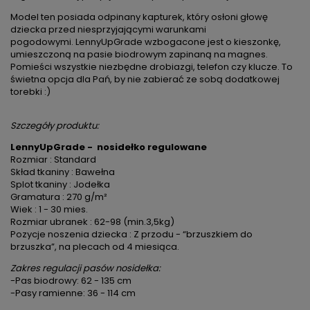
Model ten posiada odpinany kapturek, który osłoni głowę
dziecka przed niesprzyjającymi warunkami
pogodowymi. LennyUpGrade wzbogacone jest o kieszonkę,
umieszczoną na pasie biodrowym zapinaną na magnes.
Pomieści wszystkie niezbędne drobiazgi, telefon czy klucze. To
świetna opcja dla Pań, by nie zabierać ze sobą dodatkowej
torebki :)
Szczegóły produktu:
LennyUpGrade - nosidełko regulowane
Rozmiar : Standard
Skład tkaniny : Bawełna
Splot tkaniny : Jodełka
Gramatura : 270 g/m²
Wiek : 1 - 30 mies.
Rozmiar ubranek : 62-98 (min.3,5kg)
Pozycje noszenia dziecka : Z przodu - “brzuszkiem do
brzuszka”, na plecach od 4 miesiąca.
Zakres regulacji pasów nosidełka:
-Pas biodrowy: 62 - 135 cm
-Pasy ramienne: 36 - 114 cm