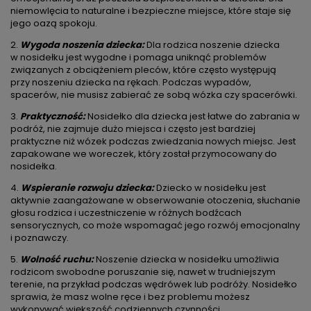
niemowlęcia to naturalne i bezpieczne miejsce, które staje się
jego oazą spokoju.
2.
Wygoda noszenia dziecka:
Dla rodzica noszenie dziecka
w nosidełku jest wygodne i pomaga uniknąć problemów
związanych z obciążeniem pleców, które często występują
przy noszeniu dziecka na rękach. Podczas wypadów,
spacerów, nie musisz zabierać ze sobą wózka czy spacerówki.
3.
Praktyczność:
Nosidełko dla dziecka jest łatwe do zabrania w
podróż, nie zajmuje dużo miejsca i często jest bardziej
praktyczne niż wózek podczas zwiedzania nowych miejsc. Jest
zapakowane we woreczek, który został przymocowany do
nosidełka.
4.
Wspieranie rozwoju dziecka:
Dziecko w nosidełku jest
aktywnie zaangażowane w obserwowanie otoczenia, słuchanie
głosu rodzica i uczestniczenie w różnych bodźcach
sensorycznych, co może wspomagać jego rozwój emocjonalny
i poznawczy.
5.
Wolność ruchu:
Noszenie dziecka w nosidełku umożliwia
rodzicom swobodne poruszanie się, nawet w trudniejszym
terenie, na przykład podczas wędrówek lub podróży. Nosidełko
sprawia, że masz wolne ręce i bez problemu możesz
wykonywać większość codziennych czynności.