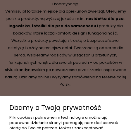
i koordynację.
Vemissu.pl to także miejsce dla opiekunów zwierząt. Oferujemy
polskie produkty, najwyższej jakości m.in.:
nosidełka dla psa
,
legowiska
,
foteliki dla psa do samochodu
i produkty dla
kociaków, które łączą komfort, design i funkcjonalność.
Wszystkie produkty powstają z troską o bezpieczeństwo,
estetykę i każdy najmniejszy detal. Tworzone są od serca dla
serca. Wspieramy rodziców w urządzaniu przytulnych,
funkcjonalnych wnętrz dla swoich pociech – od pokoików w
stylu skandynawskim po nowoczesne przestrzenie inspirowane
naturą. Działamy online i wysyłamy zamówienia na terenie całej
Polski.
Dbamy o Twoją prywatność
INFORMACJE
Pliki cookies i pokrewne im technologie umożliwiają
poprawne działanie strony i pomagają nam dostosować
ofertę do Twoich potrzeb. Możesz zaakceptować