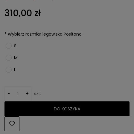
310,00 zł
*
Wybierz rozmiar legowiska Positano:
S
M
L
-
+
szt.
DO KOSZYKA