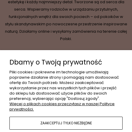
estetykę i każdy najmniejszy detal. Tworzone są od serca dla
serca. Wspieramy rodziców w urządzaniu przytulnych,
funkcjonalnych wnętrz dla swoich pociech – od pokoików w
stylu skandynawskim po nowoczesne przestrzenie inspirowane
naturą. Działamy online i wysyłamy zamówienia na terenie całej
Polski.
Dbamy o Twoją prywatność
INFORMACJE
Pliki cookies i pokrewne im technologie umożliwiają
poprawne działanie strony i pomagają nam dostosować
ofertę do Twoich potrzeb. Możesz zaakceptować
wykorzystanie przez nas wszystkich tych plików i przejść
MOJE KONTO
do sklepu lub dostosować użycie plików do swoich
preferencji, wybierając opcję "Dostosuj zgody".
Więcej o plikach cookies przeczytasz w naszej Polityce
prywatności.
PŁATNOŚCI I DOSTAWA
ZAAKCEPTUJ TYLKO NIEZBĘDNE
POPULARNE KATEGORIE