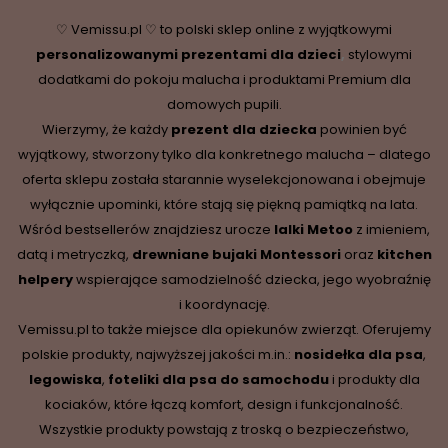
♡ Vemissu.pl ♡ to polski sklep online z wyjątkowymi
personalizowanymi prezentami dla dzieci
,
stylowymi
dodatkami do pokoju malucha i produktami Premium dla
domowych pupili.
Wierzymy, że każdy
prezent dla dziecka
powinien być
wyjątkowy, stworzony tylko dla konkretnego malucha – dlatego
oferta sklepu została starannie wyselekcjonowana i obejmuje
wyłącznie upominki, które stają się piękną pamiątką na lata.
Wśród bestsellerów znajdziesz urocze
lalki Metoo
z imieniem,
datą i metryczką,
drewniane
bujaki Montessori
oraz
kitchen
helpery
wspierające samodzielność dziecka, jego wyobraźnię
i koordynację.
Vemissu.pl to także miejsce dla opiekunów zwierząt. Oferujemy
polskie produkty, najwyższej jakości m.in.:
nosidełka dla psa
,
legowiska
,
foteliki dla psa do samochodu
i produkty dla
kociaków, które łączą komfort, design i funkcjonalność.
Wszystkie produkty powstają z troską o bezpieczeństwo,