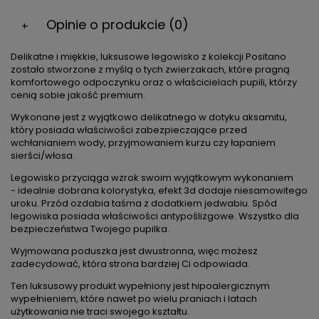
Cena nie zawiera ewentualnych kosztów płatności
Opinie o produkcie (0)
Delikatne i miękkie, luksusowe legowisko z kolekcji Positano
zostało stworzone z myślą o tych zwierzakach, które pragną
komfortowego odpoczynku oraz o właścicielach pupili, którzy
cenią sobie jakość premium.
Wykonane jest z wyjątkowo delikatnego w dotyku aksamitu,
który posiada właściwości zabezpieczające przed
wchłanianiem wody, przyjmowaniem kurzu czy łapaniem
sierści/włosa.
Legowisko przyciąga wzrok swoim wyjątkowym wykonaniem
- idealnie dobrana kolorystyka, efekt 3d dodaje niesamowitego
uroku. Przód ozdabia taśma z dodatkiem jedwabiu. Spód
legowiska posiada właściwości antypoślizgowe. Wszystko dla
bezpieczeństwa Twojego pupilka.
Wyjmowana poduszka jest dwustronna, więc możesz
zadecydować, która strona bardziej Ci odpowiada.
Ten luksusowy produkt wypełniony jest hipoalergicznym
wypełnieniem, które nawet po wielu praniach i latach
użytkowania nie traci swojego kształtu.