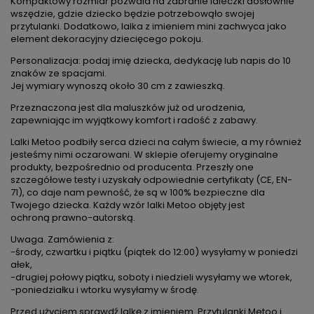
Kompaktowy rozmiar pozwala na zabranie laleczki dosłownie
wszędzie, gdzie dziecko będzie potrzebowąło swojej
przytulanki. Dodatkowo, lalka z imieniem mini zachwyca jako
element dekoracyjny dziecięcego pokoju.
Personalizacja: podaj imię dziecka, dedykację lub napis do 10
znaków ze spacjami.
Jej wymiary wynoszą około 30 cm z zawieszką.
Przeznaczona jest dla maluszków już od urodzenia,
zapewniając im wyjątkowy komfort i radość z zabawy.
Lalki Metoo podbiły serca dzieci na całym świecie, a my również
jesteśmy nimi oczarowani. W sklepie oferujemy oryginalne
produkty, bezpośrednio od producenta. Przeszły one
szczegółowe testy i uzyskały odpowiednie certyfikaty (CE, EN-
71), co daje nam pewność, że są w 100% bezpieczne dla
Twojego dziecka. Każdy wzór lalki Metoo objęty jest
ochroną prawno-autorską.
Uwaga. Zamówienia z:
-środy, czwartku i piątku (piątek do 12:00) wysyłamy w poniedzi
ałek,
-drugiej połowy piątku, soboty i niedzieli wysyłamy we wtorek,
-poniedziałku i wtorku wysyłamy w środę.
Przed użyciem sprawdź lalkę z imieniem. Przytulanki Metoo i