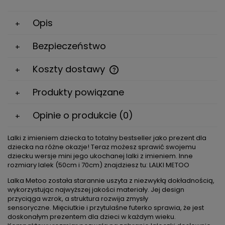
Opis
Bezpieczeństwo
Koszty dostawy
Cena nie zawiera ewentualnych kosztów płatności
Produkty powiązane
Opinie o produkcie (0)
Lalki z imieniem dziecka to totalny bestseller jako prezent dla
dziecka na różne okazje! Teraz możesz sprawić swojemu
dziecku wersje mini jego ukochanej lalki z imieniem. Inne
rozmiary lalek (50cm i 70cm) znajdziesz tu:
LALKI METOO
Lalka Metoo została starannie uszyta z niezwykłą dokładnością,
wykorzystując najwyższej jakości materiały. Jej design
przyciąga wzrok, a struktura rozwija zmysły
sensoryczne. Mięciutkie i przytulaśne futerko sprawia, że jest
doskonałym prezentem dla dzieci w każdym wieku.