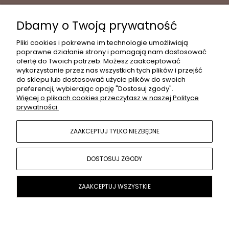
Dbamy o Twoją prywatność
INFORMACJE
Pliki cookies i pokrewne im technologie umożliwiają
poprawne działanie strony i pomagają nam dostosować
ofertę do Twoich potrzeb. Możesz zaakceptować
wykorzystanie przez nas wszystkich tych plików i przejść
MOJE KONTO
do sklepu lub dostosować użycie plików do swoich
preferencji, wybierając opcję "Dostosuj zgody".
Więcej o plikach cookies przeczytasz w naszej Polityce
prywatności.
PŁATNOŚCI I DOSTAWA
ZAAKCEPTUJ TYLKO NIEZBĘDNE
POPULARNE KATEGORIE
DOSTOSUJ ZGODY
O NAS
ZAAKCEPTUJ WSZYSTKIE