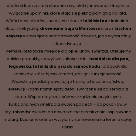
oferta sklepu została starannie wyselekcjonowana i obejmuje
wyłącznie upominki, które stają się piękną pamiątką na lata.
Wśród bestsellerów znajdziesz urocze
lalki Metoo
z imieniem,
datą i metryczką,
drewniane
bujaki Montessori
oraz
kitchen
helpery
wspierające samodzielność dziecka, jego wyobraźnię
i koordynację.
Vemissu.pl to także miejsce dla opiekunów zwierząt. Oferujemy
polskie produkty, najwyższej jakości m.in.:
nosidełka dla psa
,
legowiska
,
foteliki dla psa do samochodu
i produkty dla
kociaków, które łączą komfort, design i funkcjonalność.
Wszystkie produkty powstają z troską o bezpieczeństwo,
estetykę i każdy najmniejszy detal. Tworzone są od serca dla
serca. Wspieramy rodziców w urządzaniu przytulnych,
funkcjonalnych wnętrz dla swoich pociech – od pokoików w
stylu skandynawskim po nowoczesne przestrzenie inspirowane
naturą. Działamy online i wysyłamy zamówienia na terenie całej
Polski.