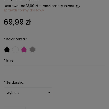
Dostawa:
od 13,99 zł
- Paczkomaty InPost
sprawdź formy dostawy
Cena nie zawiera ewentualnych kosztów płatności
69,99 zł
*
Kolor tekstu:
*
Imię:
*
Serduszko: