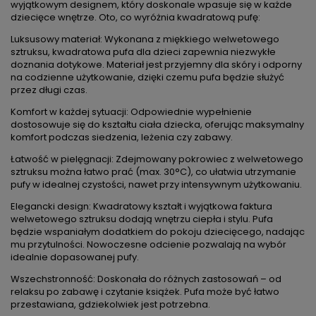
wyjątkowym designem, który doskonale wpasuje się w każde
dziecięce wnętrze. Oto, co wyróżnia kwadratową pufę:
Luksusowy materiał: Wykonana z miękkiego welwetowego
sztruksu, kwadratowa pufa dla dzieci zapewnia niezwykłe
doznania dotykowe. Materiał jest przyjemny dla skóry i odporny
na codzienne użytkowanie, dzięki czemu pufa będzie służyć
przez długi czas.
Komfort w każdej sytuacji: Odpowiednie wypełnienie
dostosowuje się do kształtu ciała dziecka, oferując maksymalny
komfort podczas siedzenia, leżenia czy zabawy.
Łatwość w pielęgnacji: Zdejmowany pokrowiec z welwetowego
sztruksu można łatwo prać (max. 30°C), co ułatwia utrzymanie
pufy w idealnej czystości, nawet przy intensywnym użytkowaniu.
Elegancki design: Kwadratowy kształt i wyjątkowa faktura
welwetowego sztruksu dodają wnętrzu ciepła i stylu. Pufa
będzie wspaniałym dodatkiem do pokoju dziecięcego, nadając
mu przytulności. Nowoczesne odcienie pozwalają na wybór
idealnie dopasowanej pufy.
Wszechstronność: Doskonała do różnych zastosowań – od
relaksu po zabawę i czytanie książek. Pufa może być łatwo
przestawiana, gdziekolwiek jest potrzebna.