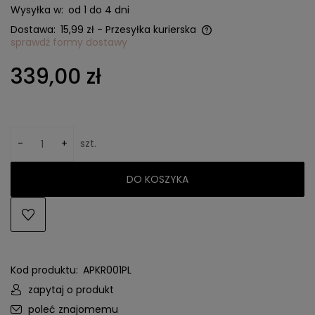
Wysyłka w:
od 1 do 4 dni
Dostawa:
15,99 zł
- Przesyłka kurierska
sprawdź formy dostawy
Cena nie zawiera ewentualnych kosztów płatności
339,00 zł
-
+
szt.
DO KOSZYKA
Kod produktu:
APKR001PL
zapytaj o produkt
poleć znajomemu