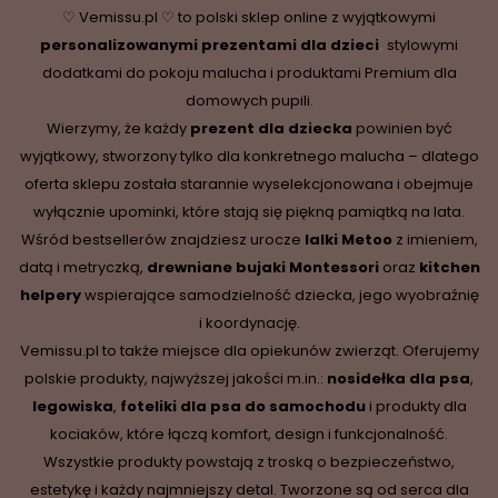
♡ Vemissu.pl ♡ to polski sklep online z wyjątkowymi
personalizowanymi prezentami dla dzieci
,
stylowymi
dodatkami do pokoju malucha i produktami Premium dla
domowych pupili.
Wierzymy, że każdy
prezent dla dziecka
powinien być
wyjątkowy, stworzony tylko dla konkretnego malucha – dlatego
oferta sklepu została starannie wyselekcjonowana i obejmuje
wyłącznie upominki, które stają się piękną pamiątką na lata.
Wśród bestsellerów znajdziesz urocze
lalki Metoo
z imieniem,
datą i metryczką,
drewniane
bujaki Montessori
oraz
kitchen
helpery
wspierające samodzielność dziecka, jego wyobraźnię
i koordynację.
Vemissu.pl to także miejsce dla opiekunów zwierząt. Oferujemy
polskie produkty, najwyższej jakości m.in.:
nosidełka dla psa
,
legowiska
,
foteliki dla psa do samochodu
i produkty dla
kociaków, które łączą komfort, design i funkcjonalność.
Wszystkie produkty powstają z troską o bezpieczeństwo,
estetykę i każdy najmniejszy detal. Tworzone są od serca dla