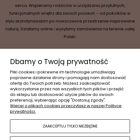
serca. Wspieramy rodziców w urządzaniu przytulnych,
funkcjonalnych wnętrz dla swoich pociech – od pokoików w
stylu skandynawskim po nowoczesne przestrzenie inspirowane
naturą. Działamy online i wysyłamy zamówienia na terenie całej
Polski.
Dbamy o Twoją prywatność
INFORMACJE
Pliki cookies i pokrewne im technologie umożliwiają
poprawne działanie strony i pomagają nam dostosować
ofertę do Twoich potrzeb. Możesz zaakceptować
wykorzystanie przez nas wszystkich tych plików i przejść
MOJE KONTO
do sklepu lub dostosować użycie plików do swoich
preferencji, wybierając opcję "Dostosuj zgody".
Więcej o plikach cookies przeczytasz w naszej Polityce
prywatności.
PŁATNOŚCI I DOSTAWA
ZAAKCEPTUJ TYLKO NIEZBĘDNE
POPULARNE KATEGORIE