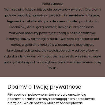
i koordynację.
Vemissu.pl to także miejsce dla opiekunów zwierząt. Oferujemy
polskie produkty, najwyższej jakości m.in.:
nosidełka dla psa
,
legowiska
,
foteliki dla psa do samochodu
i produkty dla
kociaków, które łączą komfort, design i funkcjonalność.
Wszystkie produkty powstają z troską o bezpieczeństwo,
estetykę i każdy najmniejszy detal. Tworzone są od serca dla
serca. Wspieramy rodziców w urządzaniu przytulnych,
funkcjonalnych wnętrz dla swoich pociech – od pokoików w
stylu skandynawskim po nowoczesne przestrzenie inspirowane
naturą. Działamy online i wysyłamy zamówienia na terenie całej
Polski.
Dbamy o Twoją prywatność
INFORMACJE
Pliki cookies i pokrewne im technologie umożliwiają
poprawne działanie strony i pomagają nam dostosować
ofertę do Twoich potrzeb. Możesz zaakceptować