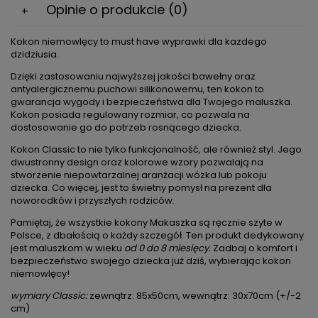
Opinie o produkcie (0)
Kokon niemowlęcy to must have wyprawki dla kazdego
dzidziusia.
Dzięki zastosowaniu najwyższej jakości bawełny oraz
antyalergicznemu puchowi silikonowemu, ten kokon to
gwarancja wygody i bezpieczeństwa dla Twojego maluszka.
Kokon posiada regulowany rozmiar, co pozwala na
dostosowanie go do potrzeb rosnącego dziecka.
Kokon Classic to nie tylko funkcjonalność, ale również styl. Jego
dwustronny design oraz kolorowe wzory pozwalają na
stworzenie niepowtarzalnej aranżacji wózka lub pokoju
dziecka. Co więcej, jest to świetny pomysł na prezent dla
noworodków i przyszłych rodziców.
Pamiętaj, że wszystkie kokony Makaszka są ręcznie szyte w
Polsce, z dbałością o każdy szczegół. Ten produkt dedykowany
jest maluszkom w wieku
od 0 do 8 miesięcy.
Zadbaj o komfort i
bezpieczeństwo swojego dziecka już dziś, wybierając kokon
niemowlęcy!
wymiary Classic:
zewnątrz: 85x50cm, wewnątrz: 30x70cm (+/-2
cm)