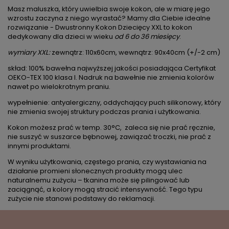
Masz maluszka, który uwielbia swoje kokon, ale w miarę jego
wzrostu zaczyna z niego wyrastać? Mamy dla Ciebie idealne
rozwiązanie - Dwustronny Kokon Dziecięcy XXL to kokon
dedykowany dla dzieci w wieku
od 6 do 36 miesięcy
.
wymiary XXL:
zewnątrz: 110x60cm, wewnątrz: 90x40cm (+/-2 cm)
skład: 100% bawełna najwyższej jakości posiadająca Certyfikat
OEKO-TEX 100 klasa I. Nadruk na bawełnie nie zmienia kolorów
nawet po wielokrotnym praniu.
wypełnienie: antyalergiczny, oddychający puch silikonowy, który
nie zmienia swojej struktury podczas prania i użytkowania.
Kokon możesz prać w temp. 30°C, zaleca się nie prać ręcznie,
nie suszyć w suszarce bębnowej, zawiązać troczki, nie prać z
innymi produktami.
W wyniku użytkowania, częstego prania, czy wystawiania na
działanie promieni słonecznych produkty mogą ulec
naturalnemu zużyciu – tkanina może się pilingować lub
zaciągnąć, a kolory mogą stracić intensywność. Tego typu
zużycie nie stanowi podstawy do reklamacji.