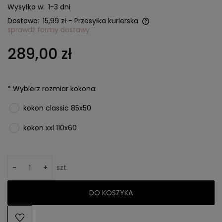
Wysyłka w:
1-3 dni
Dostawa:
15,99 zł
- Przesyłka kurierska
sprawdź formy dostawy
Cena nie zawiera ewentualnych kosztów płatności
289,00 zł
*
Wybierz rozmiar kokona:
kokon classic 85x50
kokon xxl 110x60
-
+
szt.
DO KOSZYKA