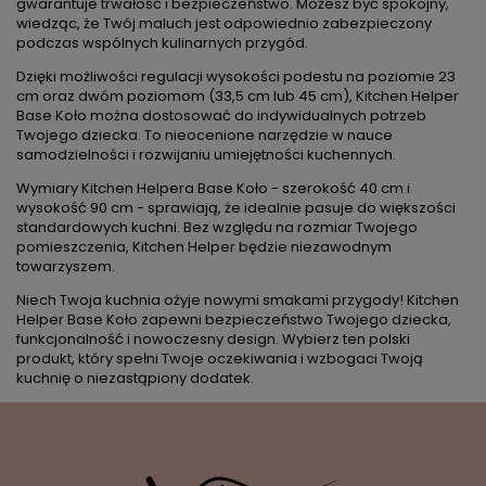
gwarantuje trwałość i bezpieczeństwo. Możesz być spokojny,
wiedząc, że Twój maluch jest odpowiednio zabezpieczony
podczas wspólnych kulinarnych przygód.
Dzięki możliwości regulacji wysokości podestu na poziomie 23
cm oraz dwóm poziomom (33,5 cm lub 45 cm), Kitchen Helper
Base Koło można dostosować do indywidualnych potrzeb
Twojego dziecka. To nieocenione narzędzie w nauce
samodzielności i rozwijaniu umiejętności kuchennych.
Wymiary Kitchen Helpera Base Koło - szerokość 40 cm i
wysokość 90 cm - sprawiają, że idealnie pasuje do większości
standardowych kuchni. Bez względu na rozmiar Twojego
pomieszczenia, Kitchen Helper będzie niezawodnym
towarzyszem.
Niech Twoja kuchnia ożyje nowymi smakami przygody! Kitchen
Helper Base Koło zapewni bezpieczeństwo Twojego dziecka,
funkcjonalność i nowoczesny design. Wybierz ten polski
produkt, który spełni Twoje oczekiwania i wzbogaci Twoją
kuchnię o niezastąpiony dodatek.