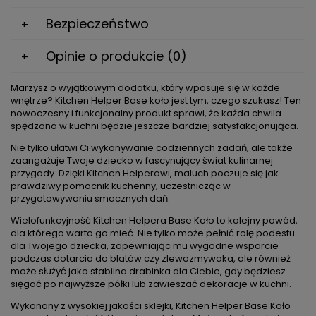
Bezpieczeństwo
Opinie o produkcie (0)
Marzysz o wyjątkowym dodatku, który wpasuje się w każde
wnętrze? Kitchen Helper Base koło jest tym, czego szukasz! Ten
nowoczesny i funkcjonalny produkt sprawi, że każda chwila
spędzona w kuchni będzie jeszcze bardziej satysfakcjonująca.
Nie tylko ułatwi Ci wykonywanie codziennych zadań, ale także
zaangażuje Twoje dziecko w fascynujący świat kulinarnej
przygody. Dzięki Kitchen Helperowi, maluch poczuje się jak
prawdziwy pomocnik kuchenny, uczestnicząc w
przygotowywaniu smacznych dań.
Wielofunkcyjność Kitchen Helpera Base Koło to kolejny powód,
dla którego warto go mieć. Nie tylko może pełnić rolę podestu
dla Twojego dziecka, zapewniając mu wygodne wsparcie
podczas dotarcia do blatów czy zlewozmywaka, ale również
może służyć jako stabilna drabinka dla Ciebie, gdy będziesz
sięgać po najwyższe półki lub zawieszać dekoracje w kuchni.
Wykonany z wysokiej jakości sklejki, Kitchen Helper Base Koło