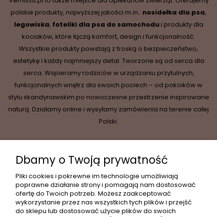
Vemissu.pl to także miejsce dla opiekunów zwierząt. Oferujemy
polskie produkty, najwyższej jakości m.in.:
nosidełka dla psa
,
legowiska
,
foteliki dla psa do samochodu
i produkty dla
kociaków, które łączą komfort, design i funkcjonalność.
Wszystkie produkty powstają z troską o bezpieczeństwo,
estetykę i każdy najmniejszy detal. Tworzone są od serca dla
serca. Wspieramy rodziców w urządzaniu przytulnych,
funkcjonalnych wnętrz dla swoich pociech – od pokoików w
stylu skandynawskim po nowoczesne przestrzenie inspirowane
naturą. Działamy online i wysyłamy zamówienia na terenie całej
Polski.
Dbamy o Twoją prywatność
INFORMACJE
Pliki cookies i pokrewne im technologie umożliwiają
poprawne działanie strony i pomagają nam dostosować
ofertę do Twoich potrzeb. Możesz zaakceptować
wykorzystanie przez nas wszystkich tych plików i przejść
MOJE KONTO
do sklepu lub dostosować użycie plików do swoich