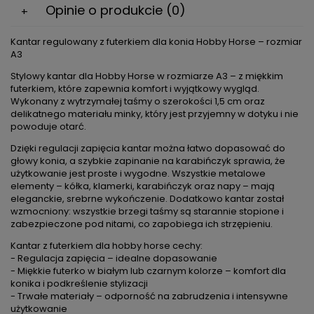
Opinie o produkcie (0)
Kantar regulowany z futerkiem dla konia Hobby Horse – rozmiar
A3
Stylowy kantar dla Hobby Horse w rozmiarze A3 – z miękkim
futerkiem, które zapewnia komfort i wyjątkowy wygląd.
Wykonany z wytrzymałej taśmy o szerokości 1,5 cm oraz
delikatnego materiału minky, który jest przyjemny w dotyku i nie
powoduje otarć.
Dzięki regulacji zapięcia kantar można łatwo dopasować do
głowy konia, a szybkie zapinanie na karabińczyk sprawia, że
użytkowanie jest proste i wygodne. Wszystkie metalowe
elementy – kółka, klamerki, karabińczyk oraz napy – mają
eleganckie, srebrne wykończenie. Dodatkowo kantar został
wzmocniony: wszystkie brzegi taśmy są starannie stopione i
zabezpieczone pod nitami, co zapobiega ich strzępieniu.
Kantar z futerkiem dla hobby horse cechy:
- Regulacja zapięcia – idealne dopasowanie
- Miękkie futerko w białym lub czarnym kolorze – komfort dla
konika i podkreślenie stylizacji
- Trwałe materiały – odporność na zabrudzenia i intensywne
użytkowanie