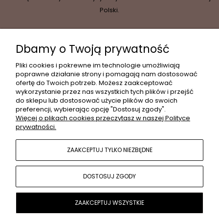
Polski.
Dbamy o Twoją prywatność
INFORMACJE
Pliki cookies i pokrewne im technologie umożliwiają
poprawne działanie strony i pomagają nam dostosować
ofertę do Twoich potrzeb. Możesz zaakceptować
wykorzystanie przez nas wszystkich tych plików i przejść
MOJE KONTO
do sklepu lub dostosować użycie plików do swoich
preferencji, wybierając opcję "Dostosuj zgody".
Więcej o plikach cookies przeczytasz w naszej Polityce
prywatności.
PŁATNOŚCI I DOSTAWA
ZAAKCEPTUJ TYLKO NIEZBĘDNE
POPULARNE KATEGORIE
DOSTOSUJ ZGODY
O NAS
ZAAKCEPTUJ WSZYSTKIE