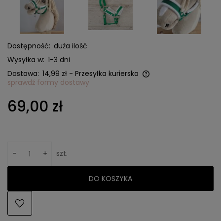
Dostępność:
duża ilość
Wysyłka w:
1-3 dni
Dostawa:
14,99 zł
- Przesyłka kurierska
sprawdź formy dostawy
Cena nie zawiera ewentualnych kosztów płatności
69,00 zł
-
+
szt.
DO KOSZYKA