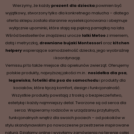
Wierzymy, że każdy
prezent dla dziecka
powinien być
wyjątkowy, stworzony tylko dla konkretnego malucha – dlatego
oferta sklepu została starannie wyselekcjonowana i obejmuje
wyłącznie upominki, które stają się piękną pamiątką na lata.
Wśród bestsellerów znajdziesz urocze
lalki Metoo
z imieniem,
datą i metryczką,
drewniane
bujaki Montessori
oraz
kitchen
helpery
wspierające samodzielność dziecka, jego wyobraźnię
i koordynację.
Vemissu.pl to także miejsce dla opiekunów zwierząt. Oferujemy
polskie produkty, najwyższej jakości m.in.:
nosidełka dla psa
,
legowiska
,
foteliki dla psa do samochodu
i produkty dla
kociaków, które łączą komfort, design i funkcjonalność.
Wszystkie produkty powstają z troską o bezpieczeństwo,
estetykę i każdy najmniejszy detal. Tworzone są od serca dla
serca. Wspieramy rodziców w urządzaniu przytulnych,
funkcjonalnych wnętrz dla swoich pociech – od pokoików w
stylu skandynawskim po nowoczesne przestrzenie inspirowane
naturą. Działamy online i wysyłamy zamówienia na terenie całej