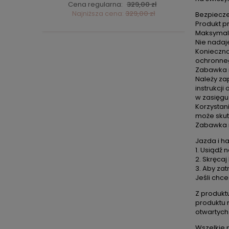
ł
Cena regularna:
329,00 zł
C
ł
Najniższa cena:
329,00 zł
Bezpiecz
Produkt pr
Maksymaln
Nie nadaj
Konieczno
ochronneg
Zabawka m
Należy za
instrukcj
w zasięgu 
Korzystan
może skut
Zabawka 
Jazda i h
1. Usiądź
2. Skręca
3. Aby za
Jeśli chc
Z produkt
produktu n
otwartych
Wszelkie p