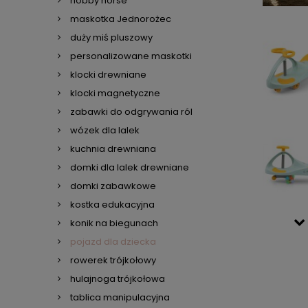
hobby horse
maskotka Jednorożec
duży miś pluszowy
personalizowane maskotki
klocki drewniane
klocki magnetyczne
zabawki do odgrywania ról
wózek dla lalek
kuchnia drewniana
domki dla lalek drewniane
domki zabawkowe
kostka edukacyjna
konik na biegunach
pojazd dla dziecka
rowerek trójkołowy
hulajnoga trójkołowa
tablica manipulacyjna