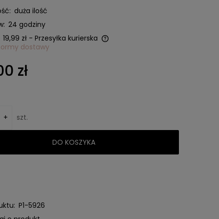
ść:
duża ilość
w:
24 godziny
19,99 zł
- Przesyłka kurierska
formy dostawy
ie zawiera ewentualnych
00 zł
w płatności
+
szt.
DO KOSZYKA
uktu:
P1-5926
aj o produkt