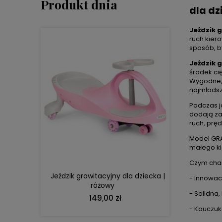
Produkt dnia
dla dz
Jeździk 
ruch kiero
sposób, b
Jeździk 
środek ci
Wygodne, 
najmłods
Podczas 
dodają za
DO KOSZYKA
ruch, prę
Model GRA
małego ki
Czym char
Jeździk grawitacyjny dla dziecka |
- Innowacy
różowy
- Solidna,
149,00 zł
- Kauczuk