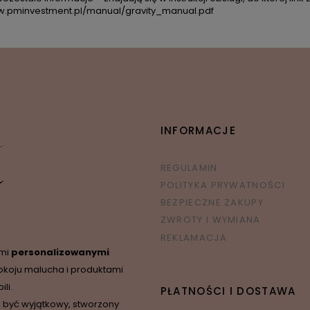
w.pminvestment.pl/manual/gravity_manual.pdf
INFORMACJE
REGULAMIN
POLITYKA PRYWATNOŚCI
BEZPIECZNE ZAKUPY
ZWROTY I WYMIANA
REKLAMACJA
ymi
personalizowanymi
okoju malucha i produktami
li.
PŁATNOŚCI I DOSTAWA
 być wyjątkowy, stworzony