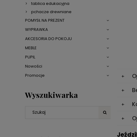
tablica edukacyjna
pchacze drewniane
POMYSŁ NA PREZENT
WYPRAWKA
AKCESORIA DO POKOJU
MEBLE
PUPIL
Nowości
O
Promocje
B
Wyszukiwarka
K
O
Jeździ