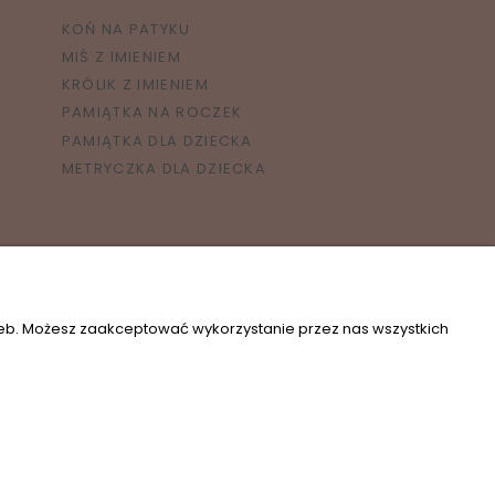
KOŃ NA PATYKU
MIŚ Z IMIENIEM
KRÓLIK Z IMIENIEM
PAMIĄTKA NA ROCZEK
PAMIĄTKA DLA DZIECKA
METRYCZKA DLA DZIECKA
zeb. Możesz zaakceptować wykorzystanie przez nas wszystkich