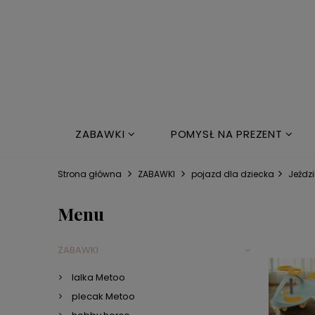
ZABAWKI
POMYSŁ NA PREZENT
NOWOŚCI
ŁÓŻKO DZIECIĘCE
Strona główna
ZABAWKI
pojazd dla dziecka
Jeździ
Menu
ZABAWKI
lalka Metoo
plecak Metoo