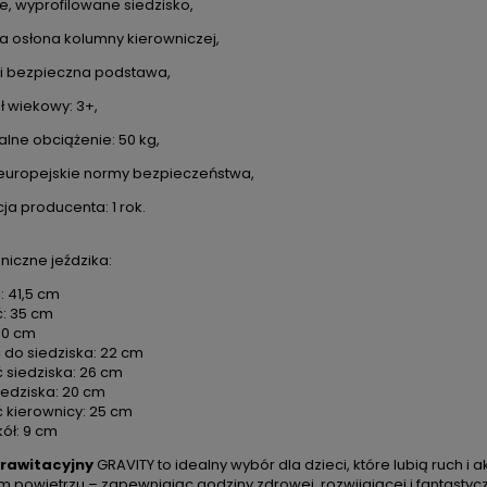
, wyprofilowane siedzisko,
a osłona kolumny kierowniczej,
a i bezpieczna podstawa,
ł wiekowy: 3+,
lne obciążenie: 50 kg,
 europejskie normy bezpieczeństwa,
ja producenta: 1 rok.
niczne jeździka:
 41,5 cm
: 35 cm
DO KOSZYKA
DO KOSZYKA
80 cm
do siedziska: 22 cm
 siedziska: 26 cm
iedziska: 20 cm
 kierownicy: 25 cm
etoo personalizowana Puchaty
Lalka Metoo personalizowana
kół: 9 cm
Króliś beżowy
Królik błękitny
grawitacyjny
GRAVITY to idealny wybór dla dzieci, które lubią ruch i
130,00 zł
131,00 zł
m powietrzu – zapewniając godziny zdrowej, rozwijającej i fantastyc