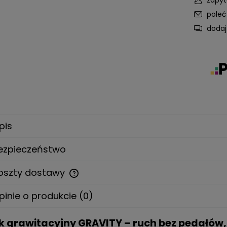
pole
dodaj
pis
ezpieczeństwo
oszty dostawy
pinie o produkcie (0)
Cena nie zawiera ewentualnych
kosztów płatności
k grawitacyjny GRAVITY – ruch bez pedałów,