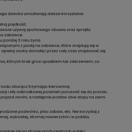
zł
Cena regularna:
149,99 zł
C
ł
Najniższa cena:
130,00 zł
waga dziecka umożliwiają dalsze korzystanie.
alną prędkość.
Zawsze używaj sportowego obuwia oraz sprzętu
 na zabawce.
poniżej 3 roku życia.
iązanymi z jazdą na zabawce, które znajdują się w
opieką osoby dorosłej i przez cały czas znajdować się
nia, których brak grozi upadkiem lub zderzeniem, co
przodu oburącz trzymając kierownicę.
cji i siły odśrodkowej powinien poruszać się do przodu.
pojazd zwolni, a następnie postaw obie stopy na ziemi.
rodzone podwórko, plac zabaw, etc. Nie korzystaj z
wnej, wyboistej, stromej nawierzchni i w pobliżu
znajduje się na stronie producenta lub w linku: