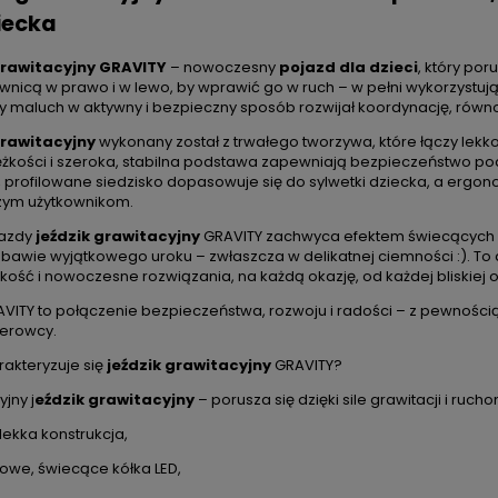
iecka
grawitacyjny GRAVITY
– nowoczesny
pojazd dla dzieci
, który por
wnicą w prawo i w lewo, by wprawić go w ruch – w pełni wykorzystując 
y maluch w aktywny i bezpieczny sposób rozwijał koordynację, równo
grawitacyjny
wykonany został z trwałego tworzywa, które łączy lekk
ężkości i szeroka, stabilna podstawa zapewniają bezpieczeństwo pod
profilowane siedzisko dopasowuje się do sylwetki dziecka, a erg
zym użytkownikom.
jazdy
jeździk grawitacyjny
GRAVITY zachwyca efektem świecących kółe
bawie wyjątkowego uroku – zwłaszcza w delikatnej ciemności :). To d
dkość i nowoczesne rozwiązania, na każdą okazję, od każdej bliskiej 
VITY to połączenie bezpieczeństwa, rozwoju i radości – z pewnością
erowcy.
akteryzuje się
jeździk grawitacyjny
GRAVITY?
jny j
eździk grawitacyjny
– porusza się dzięki sile grawitacji i ruch
 lekka konstrukcja,
owe, świecące kółka LED,