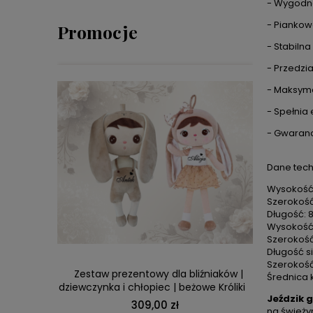
- Wygodne
- Piankow
Promocje
- Stabiln
- Przedzia
- Maksyma
- Spełnia
- Gwaranc
Dane tech
Wysokość:
Szerokość
DO KOSZYKA
Długość: 
Wysokość 
Szerokość
Długość s
Szerokość
 Puszysty
Zestaw prezentowy dla bliźniaków |
Lalka M
Średnica 
dziewczynka i chłopiec | beżowe Króliki
Jeździk 
309,00 zł
na świeży