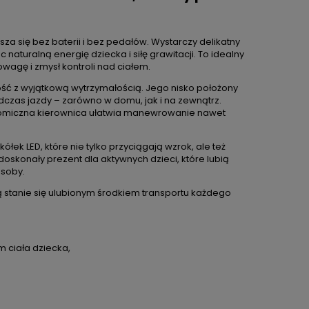
usza się bez baterii i bez pedałów. Wystarczy delikatny
naturalną energię dziecka i siłę grawitacji. To idealny
wagę i zmysł kontroli nad ciałem.
ość z wyjątkową wytrzymałością. Jego nisko położony
czas jazdy – zarówno w domu, jak i na zewnątrz.
onomiczna kierownica ułatwia manewrowanie nawet
k LED, które nie tylko przyciągają wzrok, ale też
oskonały prezent dla aktywnych dzieci, które lubią
osoby.
 stanie się ulubionym środkiem transportu każdego
om ciała dziecka,