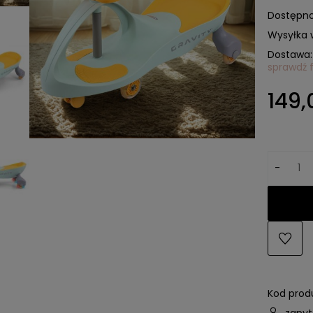
Dostępno
Wysyłka 
Dostawa:
sprawdź 
Cena n
149,
kosztó
-
Kod prod
zapyt