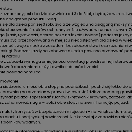
ena regularna:
149,99 zł
Cena regularna:
149,99 
Najniższa cena:
132,00 zł
Najniższa cena:
130,00 z
eństwo:
zeznaczony jest dla dzieci w wieku od 3 do 8 lat, chyba, że wzrost i 
e obciążenie produktu 55kg.
e się dla dzieci poniżej 3 roku życia ze względu na osiąganą maksym
ść stosowania środków ochronnych. Nie używać w ruchu ulicznym. 
o (kask, rękawiczki, ochraniacze na łokcie i kolana) podczas jazdy
usi być przechowywana w miejscu niedostępnym dla dzieci w wieku 
poznać swoje dziecko z zasadami bezpieczeństwa i ostrzeżeniami zw
i obsługi. Podczas jazdy na zabawce dziecko powinno przebywać pod 
jej wzroku.
ie z zabawki wymaga umiejętności orientacji przestrzennej i sterowa
kować obrażeniami u użytkownika lub osób trzecich.
nie posiada hamulca.
amowanie:
 na siedzeniu, umieść obie stopy na podnóżkach, pochyl się lekko do 
j kierownicą na przemian w prawo i w lewo. Jeździk za pomocą grawita
trzymać pojazd, zaprzestań ruchów skrętnych kierownicy, zaczekaj aż 
esz zahamować nagle – połóż obie stopy na ziemi, hamując pojazd.
u należy korzystać w bezpiecznych miejscach – np. wnętrze domu, og
a piachu i innej sypkiej nawierzchni. Nie korzystaj z zabawki na nieró
 zbiorników wodnych.
ozostałe informacje – znajdują się w instrukcji obsługi, do której link 