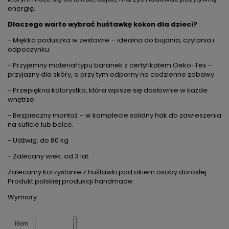
energię.
Dlaczego warto wybrać huśtawkę kokon dla dzieci?
- Miękka poduszka w zestawie – idealna do bujania, czytania i
odpoczynku.
- Przyjemny materiał typu baranek z certyfikatem Oeko-Tex –
przyjazny dla skóry, a przy tym odporny na codzienne zabawy.
- Przepiękna kolorystka, która wpisze się dosłownie w każde
wnętrze.
- Bezpieczny montaż – w komplecie solidny hak do zawieszenia
na suficie lub belce.
- Udźwig: do 80 kg
- Zalecany wiek: od 3 lat
Zalecamy korzystanie z huśtawki pod okiem osoby dorosłej.
Produkt polskiej produkcji handmade.
Wymiary: