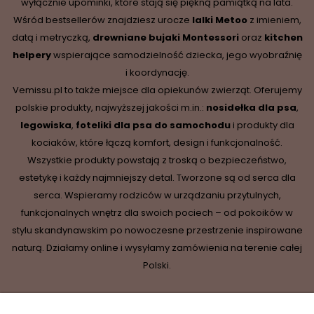
wyłącznie upominki, które stają się piękną pamiątką na lata.
Wśród bestsellerów znajdziesz urocze
lalki Metoo
z imieniem,
datą i metryczką,
drewniane
bujaki Montessori
oraz
kitchen
helpery
wspierające samodzielność dziecka, jego wyobraźnię
i koordynację.
Vemissu.pl to także miejsce dla opiekunów zwierząt. Oferujemy
polskie produkty, najwyższej jakości m.in.:
nosidełka dla psa
,
legowiska
,
foteliki dla psa do samochodu
i produkty dla
kociaków, które łączą komfort, design i funkcjonalność.
Wszystkie produkty powstają z troską o bezpieczeństwo,
estetykę i każdy najmniejszy detal. Tworzone są od serca dla
serca. Wspieramy rodziców w urządzaniu przytulnych,
funkcjonalnych wnętrz dla swoich pociech – od pokoików w
stylu skandynawskim po nowoczesne przestrzenie inspirowane
naturą. Działamy online i wysyłamy zamówienia na terenie całej
Polski.