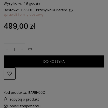
Wysyłka w:
48 godzin
Dostawa:
15,99 zł
- Przesyłka kurierska
sprawdź formy dostawy
Cena nie zawiera ewentualnych kosztów płatności
499,00 zł
-
+
szt.
DO KOSZYKA
Kod produktu:
BAFBH00Q
zapytaj o produkt
poleć znajomemu