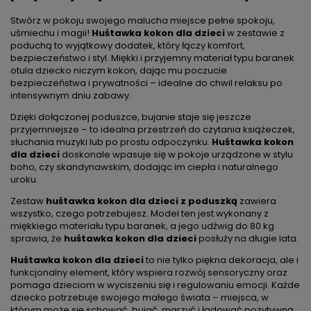
Stwórz w pokoju swojego malucha miejsce pełne spokoju,
uśmiechu i magii!
Huśtawka kokon dla dzieci
w zestawie z
poduchą to wyjątkowy dodatek, który łączy komfort,
bezpieczeństwo i styl. Miękki i przyjemny materiał typu baranek
otula dziecko niczym kokon, dając mu poczucie
bezpieczeństwa i prywatności – idealne do chwil relaksu po
intensywnym dniu zabawy.
Dzięki dołączonej poduszce, bujanie staje się jeszcze
przyjemniejsze – to idealna przestrzeń do czytania książeczek,
słuchania muzyki lub po prostu odpoczynku.
Huśtawka kokon
dla dzieci
doskonale wpasuje się w pokoje urządzone w stylu
boho, czy skandynawskim, dodając im ciepła i naturalnego
uroku.
Zestaw
huśtawka kokon dla dzieci z poduszką
zawiera
wszystko, czego potrzebujesz. Model ten jest wykonany z
miękkiego materiału typu baranek, a jego udźwig do 80 kg
sprawia, że
huśtawka kokon dla dzieci
posłuży na długie lata.
Huśtawka kokon dla dzieci
to nie tylko piękna dekoracja, ale i
funkcjonalny element, który wspiera rozwój sensoryczny oraz
pomaga dzieciom w wyciszeniu się i regulowaniu emocji. Każde
dziecko potrzebuje swojego małego świata – miejsca, w
którym może się schować, bujać, marzyć i ładować pozytywną