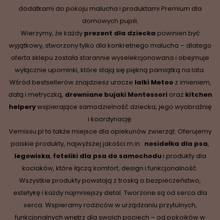
dodatkami do pokoju malucha i produktami Premium dla
domowych pupili.
Wierzymy, że każdy
prezent dla dziecka
powinien być
wyjątkowy, stworzony tylko dla konkretnego malucha – dlatego
oferta sklepu została starannie wyselekcjonowana i obejmuje
wyłącznie upominki, które stają się piękną pamiątką na lata.
Wśród bestsellerów znajdziesz urocze
lalki Metoo
z imieniem,
datą i metryczką,
drewniane
bujaki Montessori
oraz
kitchen
helpery
wspierające samodzielność dziecka, jego wyobraźnię
i koordynację.
Vemissu.pl to także miejsce dla opiekunów zwierząt. Oferujemy
polskie produkty, najwyższej jakości m.in.:
nosidełka dla psa
,
legowiska
,
foteliki dla psa do samochodu
i produkty dla
kociaków, które łączą komfort, design i funkcjonalność.
Wszystkie produkty powstają z troską o bezpieczeństwo,
estetykę i każdy najmniejszy detal. Tworzone są od serca dla
serca. Wspieramy rodziców w urządzaniu przytulnych,
funkcjonalnych wnętrz dla swoich pociech – od pokoików w