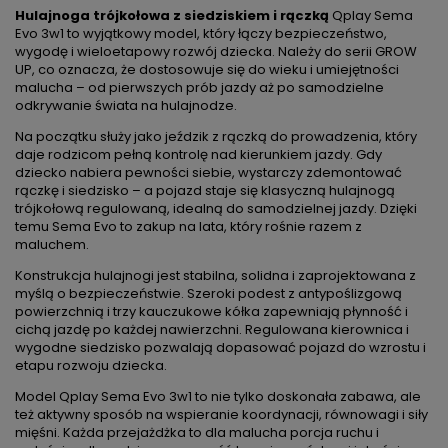
Hulajnoga trójkołowa z siedziskiem i rączką
Qplay Sema
Evo 3w1 to wyjątkowy model, który łączy bezpieczeństwo,
wygodę i wieloetapowy rozwój dziecka. Należy do serii GROW
UP, co oznacza, że dostosowuje się do wieku i umiejętności
malucha – od pierwszych prób jazdy aż po samodzielne
odkrywanie świata na hulajnodze.
Na początku służy jako jeździk z rączką do prowadzenia, który
daje rodzicom pełną kontrolę nad kierunkiem jazdy. Gdy
dziecko nabiera pewności siebie, wystarczy zdemontować
rączkę i siedzisko – a pojazd staje się klasyczną hulajnogą
trójkołową regulowaną, idealną do samodzielnej jazdy. Dzięki
temu Sema Evo to zakup na lata, który rośnie razem z
maluchem.
Konstrukcja hulajnogi jest stabilna, solidna i zaprojektowana z
myślą o bezpieczeństwie. Szeroki podest z antypoślizgową
powierzchnią i trzy kauczukowe kółka zapewniają płynność i
cichą jazdę po każdej nawierzchni. Regulowana kierownica i
wygodne siedzisko pozwalają dopasować pojazd do wzrostu i
etapu rozwoju dziecka.
Model Qplay Sema Evo 3w1 to nie tylko doskonała zabawa, ale
też aktywny sposób na wspieranie koordynacji, równowagi i siły
mięśni. Każda przejażdżka to dla malucha porcja ruchu i