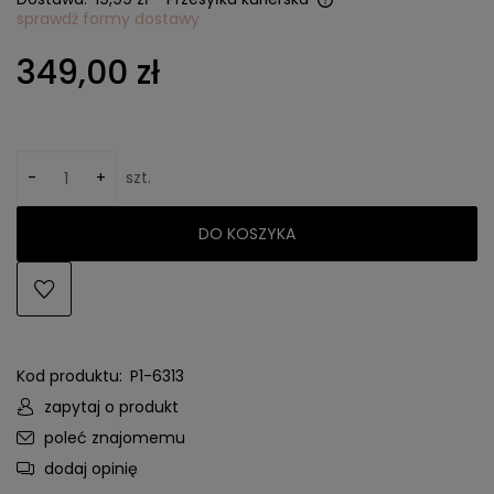
sprawdź formy dostawy
Cena nie zawiera ewentualnych kosztów płatności
349,00 zł
-
+
szt.
DO KOSZYKA
Kod produktu:
P1-6313
zapytaj o produkt
poleć znajomemu
dodaj opinię