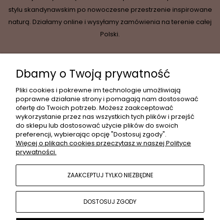
stylu skandynawskim po nowoczesne przestrzenie inspirowane
naturą. Działamy online i wysyłamy zamówienia na terenie całej
Polski.
Dbamy o Twoją prywatność
INFORMACJE
Pliki cookies i pokrewne im technologie umożliwiają
poprawne działanie strony i pomagają nam dostosować
ofertę do Twoich potrzeb. Możesz zaakceptować
wykorzystanie przez nas wszystkich tych plików i przejść
MOJE KONTO
do sklepu lub dostosować użycie plików do swoich
preferencji, wybierając opcję "Dostosuj zgody".
Więcej o plikach cookies przeczytasz w naszej Polityce
prywatności.
PŁATNOŚCI I DOSTAWA
ZAAKCEPTUJ TYLKO NIEZBĘDNE
POPULARNE KATEGORIE
DOSTOSUJ ZGODY