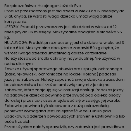
Bezpieczeństwo: Hulajnoga-Jeździk Evo
Produkt przeznaczony jest dla dzieci w wieku od 12 miesięcy do
6 lat, chyba, że wzrost i waga dziecka umożliwiają dalsze
korzystanie.
JEŹDZIK: Produkt przeznaczony jest dla dzieci w wieku od 12
miesięcy do 36 miesięcy. Maksymalne obciążenie siodełka 25
kg.
HULAJNOGA: Produkt przeznaczony jest dla dzieci w wieku od 3
lat do 6 lat. Maksymalne obciążenie zabawki 50 kg chyba, że
wzrost i waga dziecka umożliwiają dalsze korzystanie.
Należy stosować środki ochrony indywidualnej. Nie używać w
ruchu ulicznym.
Zawsze używaj sportowego obuwia oraz sprzętu ochronnego
(kask, rękawiczki, ochraniacze na łokcie i kolana) podczas
jazdy na zabawce. Należy zapoznać swoje dziecko z zasadami
bezpieczeństwa i ostrzeżeniami związanymi z jazdą na
zabawce, które znajdują się w instrukcji obsługi. Podczas jazdy
na zabawce dziecko powinno przebywać pod opieką osoby
dorosłej i przez cały czas znajdować się w zasięgu jej wzroku.
Zabawka powinna być stosowana z dużą ostrożnością,
ponieważ wymagana jest umiejętność w celu uniknięcia
upadków lub zderzeń powodujących zranienie użytkownika lub
osób trzecich.
Przed użyciem należy sprawdzić, czy zabawka jest prawidłowo