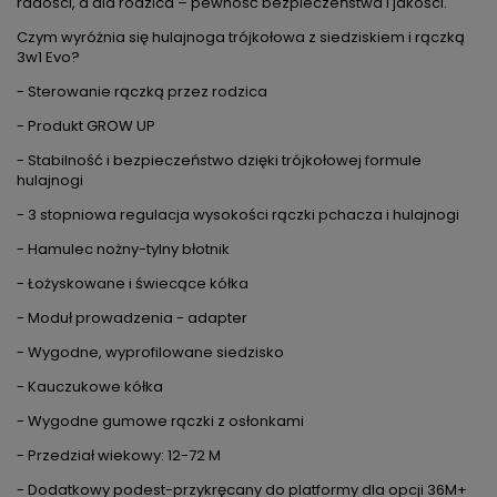
radości, a dla rodzica – pewność bezpieczeństwa i jakości.
Czym wyróżnia się hulajnoga trójkołowa z siedziskiem i rączką
3w1 Evo?
- Sterowanie rączką przez rodzica
- Produkt GROW UP
- Stabilność i bezpieczeństwo dzięki trójkołowej formule
hulajnogi
- 3 stopniowa regulacja wysokości rączki pchacza i hulajnogi
- Hamulec nożny-tylny błotnik
- Łożyskowane i świecące kółka
- Moduł prowadzenia - adapter
- Wygodne, wyprofilowane siedzisko
- Kauczukowe kółka
- Wygodne gumowe rączki z osłonkami
- Przedział wiekowy: 12-72 M
- Dodatkowy podest-przykręcany do platformy dla opcji 36M+