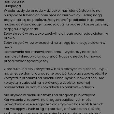
hamowanie.
Hulajnoga:
W celu jazdy do przodu – dziecko musi stanąć stabilnie na
hulajnodze trzymając obie ręce na kierownicy. Jedną nogą
odpychać się od podłoża, żeby nabrać prędkości. Następnie
można dostawić nogę napędzającą na podest i korzystać z siły
rozpędu, aby jechać.
Żeby skręcić w prawo-przechyl hulajnogę balansując ciałem w
prawo
Żeby skręcić w lewo-przechyl hulajnogę balansując ciałem w
lewo
Hamowanie nie stanowi problemu – wystarczy nastąpić
hamulec tylnego koła i docisnąć. Naucz dziecko hamować
przed rozpoczęciem jazdy.
Z produktu należy korzystać w bezpiecznych miejscach – typu,
np. wnętrze domu, ogrodzone podwórko, plac zabaw, etc. Nie
korzystaj z produktu na piachu i innej sypkiej nawierzchni. Nie
korzystaj z zabawki na nierównej, wyboistej, stromej
nawierzchni i w pobliżu otwartych zbiorników wodnych.
Nie używać w ruchu ulicznym i na drogach publicznych!
Korzystanie z zabawki na drogach publicznych może
powodować wiele zagrożeń dla użytkownika i osób trzecich.
Korzystający z tych dróg są bardziej doświadczeni i jeżdżą
szybciej – mogą wpaść na dziecko co może spowodować