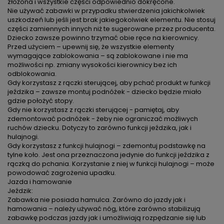
złożona i wszystkie części odpowiednio dokręcone.
Nie używać zabawki w przypadku stwierdzenia jakichkolwiek
uszkodzeń lub jeśli jest brak jakiegokolwiek elementu. Nie stosuj
części zamiennych innych niż te sugerowane przez producenta.
Dziecko zawsze powinno trzymać obie ręce na kierownicy.
Przed użyciem – upewnij się, że wszystkie elementy
wymagające zablokowania – są zablokowane i nie ma
możliwości np. zmiany wysokości kierownicy bez ich
odblokowania.
Gdy korzystasz z rączki sterującej, aby pchać produkt w funkcji
jeździka – zawsze montuj podnóżek - dziecko będzie miało
gdzie położyć stopy.
Gdy nie korzystasz z rączki sterującej - pamiętaj, aby
zdemontować podnóżek - żeby nie ograniczać możliwych
ruchów dziecku. Dotyczy to zarówno funkcji jeździka, jak i
hulajnogi.
Gdy korzystasz z funkcji hulajnogi – zdemontuj podstawkę na
tylne koło. Jest ona przeznaczona jedynie do funkcji jeździka z
rączką do pchania. Korzystanie z niej w funkcji hulajnogi – może
powodować zagrożenia upadku.
Jazda i hamowanie
Jeździk:
Zabawka nie posiada hamulca. Zarówno do jazdy jak i
hamowania – należy używać nóg, które zarówno stabilizują
zabawkę podczas jazdy jak i umożliwiają rozpędzanie się lub