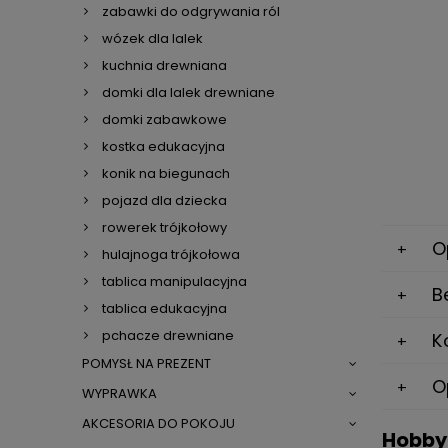
zabawki do odgrywania ról
wózek dla lalek
kuchnia drewniana
domki dla lalek drewniane
domki zabawkowe
kostka edukacyjna
konik na biegunach
pojazd dla dziecka
rowerek trójkołowy
O
hulajnoga trójkołowa
tablica manipulacyjna
B
tablica edukacyjna
pchacze drewniane
K
POMYSŁ NA PREZENT
O
WYPRAWKA
AKCESORIA DO POKOJU
Hobby 