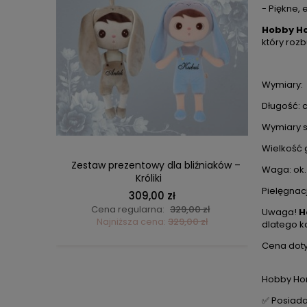
- Piękne,
Hobby Ho
który roz
Wymiary:
DO KOSZYKA
Długość: 
Wymiary s
Wielkość 
wana
Zestaw prezentowy dla bliźniaków –
Lalka M
Waga: ok.
Króliki
Pielęgnac
309,00 zł
ł
Cena regularna:
329,00 zł
C
Uwaga!
H
ł
Najniższa cena:
329,00 zł
dlatego k
Cena doty
Hobby Hor
✅ Posiada