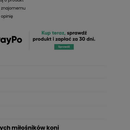
ć znajomemu
 opinię
zych miłośników koni