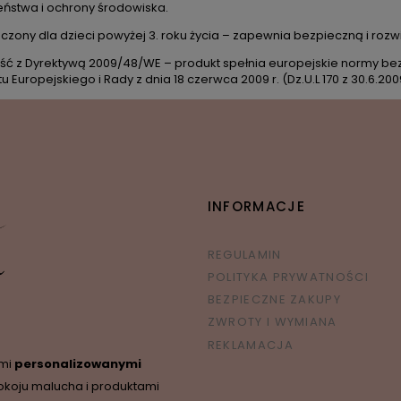
ństwa i ochrony środowiska.
czony dla dzieci powyżej 3. roku życia – zapewnia bezpieczną i roz
ć z Dyrektywą 2009/48/WE – produkt spełnia europejskie normy be
 Europejskiego i Rady z dnia 18 czerwca 2009 r. (Dz.U.L 170 z 30.6.2009,
INFORMACJE
REGULAMIN
POLITYKA PRYWATNOŚCI
BEZPIECZNE ZAKUPY
ZWROTY I WYMIANA
REKLAMACJA
ymi
personalizowanymi
okoju malucha i produktami