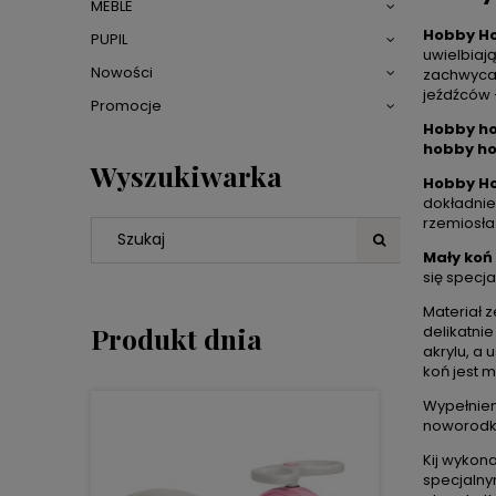
MEBLE
Hobby Ho
PUPIL
uwielbiaj
Nowości
zachwyca 
jeźdźców –
Promocje
Hobby ho
hobby ho
Wyszukiwarka
Hobby Ho
dokładnie
rzemiosła
Mały koń
się specj
Materiał 
Produkt dnia
delikatni
akrylu, a 
koń jest m
Wypełnien
noworodka
Kij wykon
specjalny