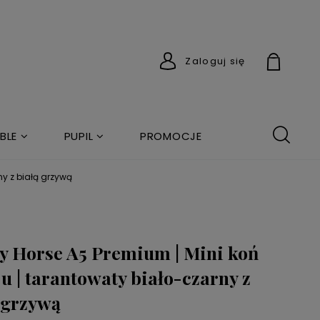
Zaloguj się
BLE
PUPIL
PROMOCJE
ny z białą grzywą
 Horse A5 Premium | Mini koń
ju | tarantowaty biało-czarny z
 grzywą