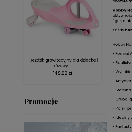
obszyte t
Hobby Ho
aktywności
figur, dl
DO KOSZYKA
Każdy
hob
Hobby Hor
- Format A
Jeździk grawitacyjny dla dziecka |
- Realisty
różowy
- Wysokiej
149,00 zł
- Antyaler
- Stabilna
Promocje
- Gruba, g
- Polski p
- Idealny
- Fantast