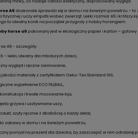
kaniną minky, co nadaje całości estetyczny, dopracowany wygląd.
rse A5
doskonale sprawdzi się w domu i na świeżym powietrzu – to 
 fizycznej i uczy empatii wobec zwierząt. Lekki rozmiar A5 i krótszy 
atego to idealny konik na początek przygody z hobby horsingiem.
by horse a5
pakowany jest w ekologiczny papier i karton – gotowy 
se A5 - szczegóły:
5 – lekki, idealny dla młodszych dzieci,
czny wygląd i ręczne cieniowanie,
 jakości materiały z certyfikatem Oeko-Tex Standard 100,
giczne wypełnienie ECO FILLBALL,
 konstrukcja i trwałe mocowanie kija,
ęsta grzywa i usztywniane uszy,
rodukt, szyty ręcznie z dbałością o każdy detal,
 do zabawy w domu i na świeżym powietrzu,
yczny pomysł na prezent dla dziecka, by zaszczepić w nim odrobinę pa