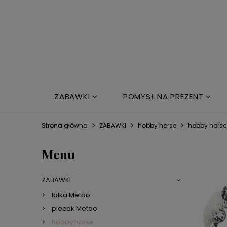
ZABAWKI
POMYSŁ NA PREZENT
NOWOŚCI
ŁÓŻKO DZIECIĘCE
Strona główna
ZABAWKI
hobby horse
hobby horse
Menu
ZABAWKI
lalka Metoo
plecak Metoo
hobby horse