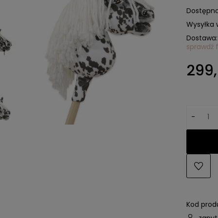
Dostępno
Wysyłka 
Dostawa:
sprawdź 
Cena n
299,
kosztów
-
Kod prod
zapyt