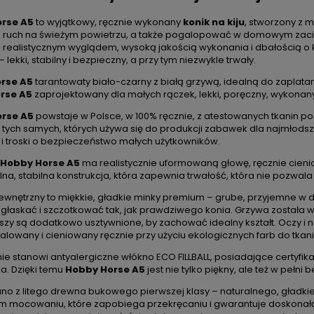
rse A5
to wyjątkowy, ręcznie wykonany
konik na kiju
, stworzony z 
ą ruch na świeżym powietrzu, a także pogalopować w domowym zaciszu
realistycznym wyglądem, wysoką jakością wykonania i dbałością o k
 lekki, stabilny i bezpieczny, a przy tym niezwykle trwały.
rse A5
tarantowaty biało-czarny z białą grzywą, idealną do zaplatan
rse A5
zaprojektowany dla małych rączek, lekki, poręczny, wykonan
rse A5
powstaje w Polsce, w 100% ręcznie, z atestowanych tkanin po
 tych samych, których używa się do produkcji zabawek dla najmłodsz
 i troski o bezpieczeństwo małych użytkowników.
 Hobby Horse A5
ma realistycznie uformowaną głowę, ręcznie cieni
alna, stabilna konstrukcja, która zapewnia trwałość, która nie pozwa
zewnętrzny to miękkie, gładkie minky premium – grube, przyjemne w d
e głaskać i szczotkować tak, jak prawdziwego konia. Grzywa została w
uszy są dodatkowo usztywnione, by zachować idealny kształt. Oczy i n
alowany i cieniowany ręcznie przy użyciu ekologicznych farb do tkani
ie stanowi antyalergiczne włókno ECO FILLBALL, posiadające certyfi
. Dzięki temu
Hobby Horse A5
jest nie tylko piękny, ale też w pełni
ano z litego drewna bukowego pierwszej klasy – naturalnego, gładkie
m mocowaniu, które zapobiega przekręcaniu i gwarantuje doskonałą