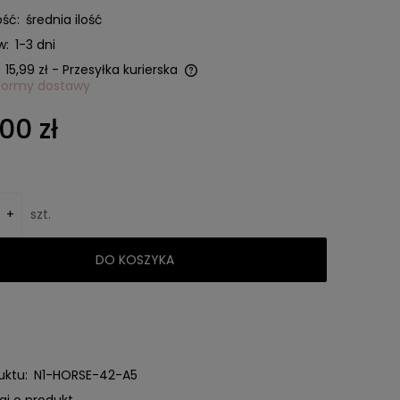
ść:
średnia ilość
w:
1-3 dni
15,99 zł
- Przesyłka kurierska
formy dostawy
ie zawiera ewentualnych
00 zł
 płatności
+
szt.
DO KOSZYKA
uktu:
N1-HORSE-42-A5
aj o produkt