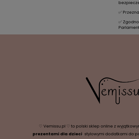
bezpiecze
✅ Przezna
✅ Zgodnoś
Parlamentu
♡ Vemissu.pl ♡ to polski sklep online z wyjątkow
prezentami dla dzieci
,
stylowymi dodatkami do p