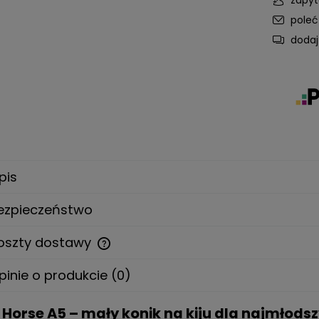
pole
dodaj
pis
ezpieczeństwo
oszty dostawy
pinie o produkcie (0)
Cena nie zawiera ewentualnych
kosztów płatności
Horse A5 – mały konik na kiju dla najmłods