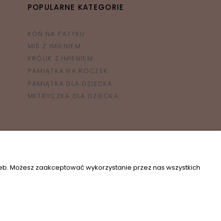
POPULARNE KATEGORIE
KOŃ NA PATYKU
MIŚ Z IMIENIEM
KRÓLIK Z IMIENIEM
PAMIĄTKA NA ROCZEK
PAMIĄTKA DLA DZIECKA
METRYCZKA DLA DZIECKA
zeb. Możesz zaakceptować wykorzystanie przez nas wszystkich