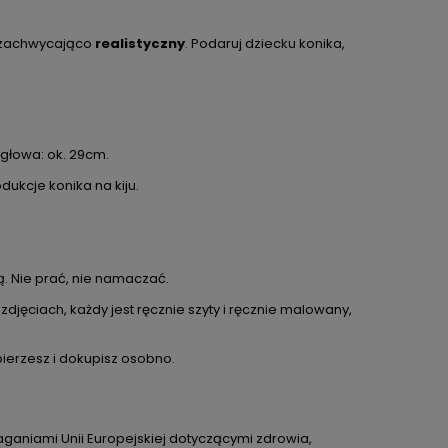
 i zachwycająco
realistyczny
. Podaruj dziecku konika,
DO KOSZYKA
 głowa: ok. 29cm.
ukcje konika na kiju.
a Jelonek
Lalka Metoo personalizowana Strażak
Lalka
Senior
ą. Nie prać, nie namaczać.
130,00 zł
zł
Cena regularna:
149,99 zł
C
jęciach, każdy jest ręcznie szyty i ręcznie malowany,
ł
Najniższa cena:
149,99 zł
bierzesz i dokupisz osobno.
aniami Unii Europejskiej dotyczącymi zdrowia,