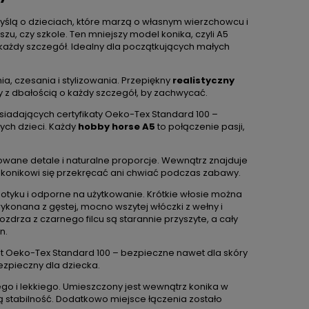
myślą o dzieciach, które marzą o własnym wierzchowcu i
, czy szkole. Ten mniejszy model konika, czyli A5
ażdy szczegół. Idealny dla początkujących małych
ia, czesania i stylizowania. Przepiękny
realistyczny
y z dbałością o każdy szczegół, by zachwycać.
siadających certyfikaty Oeko-Tex Standard 100 –
ych dzieci. Każdy
hobby horse A5
to połączenie pasji,
owane detale i naturalne proporcje. Wewnątrz znajduje
la konikowi się przekręcać ani chwiać podczas zabawy.
otyku i odporne na użytkowanie. Krótkie włosie można
ykonana z gęstej, mocno wszytej włóczki z wełny i
ozdrza z czarnego filcu są starannie przyszyte, a cały
n.
kat Oeko-Tex Standard 100 – bezpieczne nawet dla skóry
 bezpieczny dla dziecka.
go i lekkiego. Umieszczony jest wewnątrz konika w
 stabilność. Dodatkowo miejsce łączenia zostało