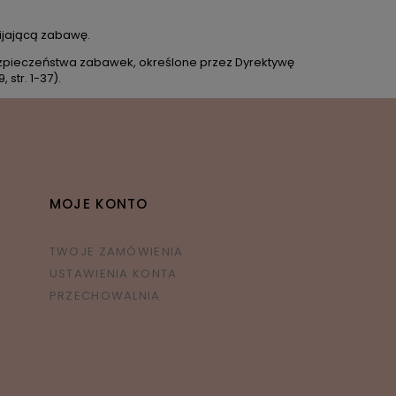
wijającą zabawę.
zpieczeństwa zabawek, określone przez Dyrektywę
 str. 1-37).
MOJE KONTO
TWOJE ZAMÓWIENIA
USTAWIENIA KONTA
PRZECHOWALNIA