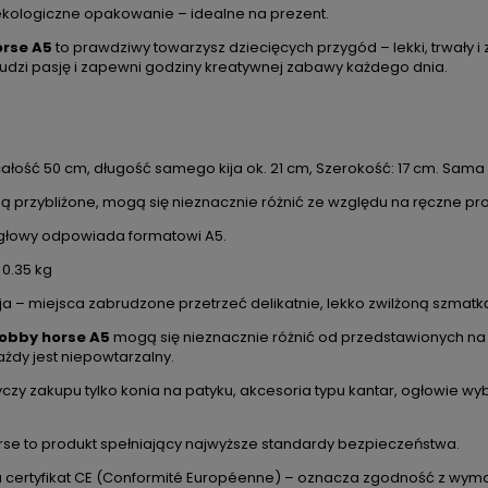
 ekologiczne opakowanie – idealne na prezent.
rse A5
to prawdziwy towarzysz dziecięcych przygód – lekki, trwały
budzi pasję i zapewni godziny kreatywnej zabawy każdego dnia.
DO KOSZYKA
DO KOSZYKA
całość 50 cm, długość samego kija ok. 21 cm, Szerokość: 17 cm. Sama
ą przybliżone, mogą się nieznacznie różnić ze względu na ręczne prod
głowy odpowiada formatowi A5.
etoo personalizowana Puszysty
Lalka Metoo personalizowan
 0.35 kg
Królik liliowy
szary
ja – miejsca zabrudzone przetrzeć delikatnie, lekko zwilżoną szmatk
131,00 zł
121,00 zł
ena regularna:
149,99 zł
Cena regularna:
139,99 
obby horse A5
mogą się nieznacznie różnić od przedstawionych na zd
Najniższa cena:
130,00 zł
Najniższa cena:
120,00 z
ażdy jest niepowtarzalny.
czy zakupu tylko konia na patyku, akcesoria typu kantar, ogłowie wy
se to produkt spełniający najwyższe standardy bezpieczeństwa.
 certyfikat CE (Conformité Européenne) – oznacza zgodność z wymag