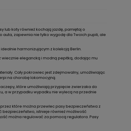
y lub koty również kochają jazdę, pamiętaj o
uta, zapewnia nie tylko wygodę dla Twoich pupili, ale
 idealnie harmonizującym z kolekcją Berlin.
 z wiecznie elegancką i modną pepitką, dodając mu
ateriały. Cały pokrowiec jest zdejmowalny, umożliwiając
cierpi na chorobę lokomocyjną.
 zaczepy, które umożliwiają przypięcie zwierzaka do
zisku, a w przypadku wypadku nie wylecą na przednie
i, przez które można przewlec pasy bezpieczeństwa z
ć bezpieczeństwo, istnieje również możliwość
ość można regulować za pomocą regulatora. Pasy