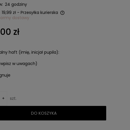
w:
24 godziny
19,99 zł
- Przesyłka kurierska
formy dostawy
ie zawiera ewentualnych
00 zł
w płatności
ny haft (imię, inicjał pupila):
(wpisz w uwagach)
gnuje
+
szt.
DO KOSZYKA