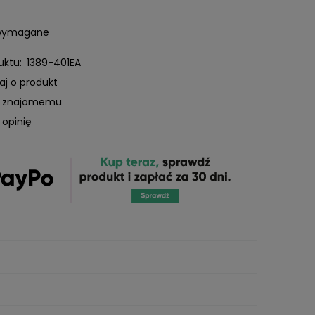
 wymagane
uktu:
1389-401EA
aj o produkt
ć znajomemu
 opinię