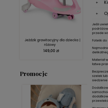
K
O
DO KOSZYKA
Jeśli uwi
podróżowa
przede ws
Jeździk grawitacyjny dla dziecka |
Fotelik d
różowy
Najmodnie
149,00 zł
delikatne
Materiał w
łatwe pran
Bezpiecze
Promocje
szelek lub
siedzenie 
Dodatkowo
samochodu
dodatkow
przewleka