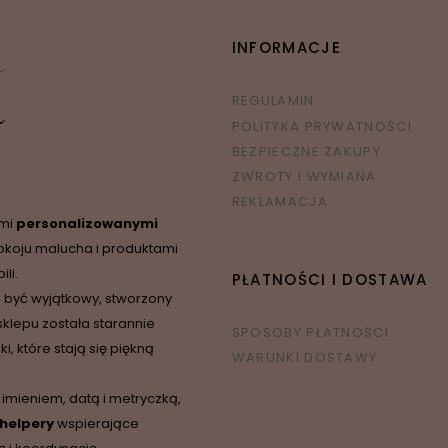
INFORMACJE
REGULAMIN
POLITYKA PRYWATNOŚCI
BEZPIECZNE ZAKUPY
ZWROTY I WYMIANA
REKLAMACJA
ymi
personalizowanymi
okoju malucha i produktami
li.
PŁATNOŚCI I DOSTAWA
 być wyjątkowy, stworzony
sklepu została starannie
SPOSOBY PŁATNOŚCI
 które stają się piękną
WARUNKI DOSTAWY
 imieniem, datą i metryczką,
 helpery
wspierające