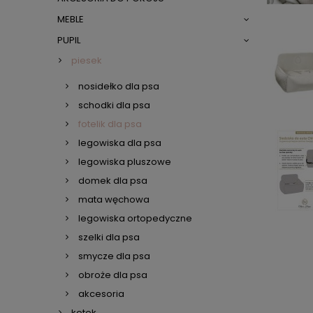
MEBLE
PUPIL
piesek
nosidełko dla psa
schodki dla psa
fotelik dla psa
legowiska dla psa
legowiska pluszowe
domek dla psa
mata węchowa
legowiska ortopedyczne
szelki dla psa
smycze dla psa
obroże dla psa
akcesoria
kotek