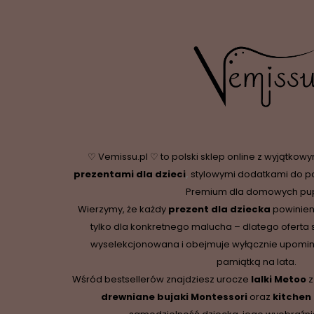
♡ Vemissu.pl ♡ to polski sklep online z wyjątkow
prezentami dla dzieci
,
stylowymi dodatkami do p
Premium dla domowych pupi
Wierzymy, że każdy
prezent dla dziecka
powinien
tylko dla konkretnego malucha – dlatego oferta 
wyselekcjonowana i obejmuje wyłącznie upominki,
pamiątką na lata.
Wśród bestsellerów znajdziesz urocze
lalki Metoo
z
drewniane
bujaki Montessori
oraz
kitchen