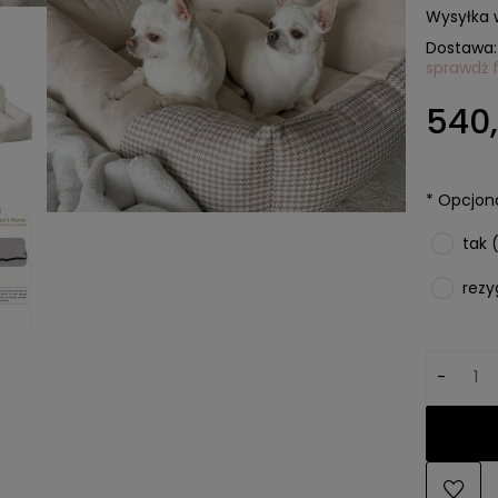
Wysyłka 
Dostawa:
sprawdź 
Cena n
540,
kosztó
*
Opcjonal
tak 
rezy
-