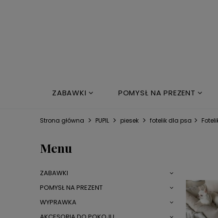
ZABAWKI
POMYSŁ NA PREZENT
NOWOŚCI
ŁÓŻKO DZIECIĘCE
Strona główna
PUPIL
piesek
fotelik dla psa
Fotel
Menu
ZABAWKI
POMYSŁ NA PREZENT
WYPRAWKA
AKCESORIA DO POKOJU