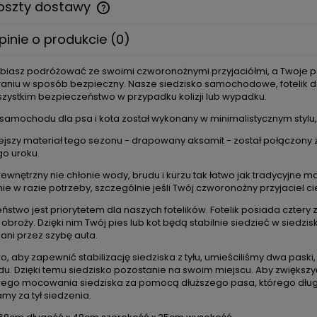
oszty dostawy
pinie o produkcie (0)
Cena nie zawiera ewentualnych
kosztów płatności
elbiasz podróżować ze swoimi czworonożnymi przyjaciółmi, a Twoje ps
niu w sposób bezpieczny. Nasze siedzisko samochodowe, fotelik do a
zystkim bezpieczeństwo w przypadku kolizji lub wypadku.
o samochodu dla psa i kota został wykonany w minimalistycznym stylu,
jszy materiał tego sezonu - drapowany aksamit - został połączony
go uroku.
ewnętrzny nie chłonie wody, brudu i kurzu tak łatwo jak tradycyjne m
ie w razie potrzeby, szczególnie jeśli Twój czworonożny przyjaciel 
ństwo jest priorytetem dla naszych fotelików. Fotelik posiada cztery
 obroży. Dzięki nim Twój pies lub kot będą stabilnie siedzieć w sied
ani przez szybę auta.
, aby zapewnić stabilizację siedziska z tyłu, umieściliśmy dwa pask
. Dzięki temu siedzisko pozostanie na swoim miejscu. Aby zwiększy
ego mocowania siedziska za pomocą dłuższego pasa, którego dług
my za tył siedzenia.