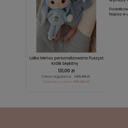
Wymiary: 
Dodatko
Napisz w
DO KOSZYKA
iaczek –
Lalka Metoo personalizowana Puszysty
Zestaw
too z
Królik błękitny
pucha
131,00 zł
ł
Cena regularna:
149,99 zł
Ce
ł
Najniższa cena:
130,00 zł
N