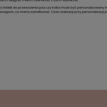
68cm długość x 48cm szerokość x 25cm wysokość
wo
fotelik do przewo
żenia psa czy kotka
mo
że być personalizowany im
 uwagach, co mamy wyhaftowa
ć. Czas realizacji przy personalizacji
DO KOSZYKA
DO KOSZYKA
 prezentowy dla bliźniaczek –
Lalka Metoo personalizowana
te Kotki z personalizacją
Królik beżowy
309,00 zł
131,00 zł
na regularna:
329,00 zł
Cena regularna:
149,99 
ajniższa cena:
329,00 zł
Najniższa cena:
130,00 z