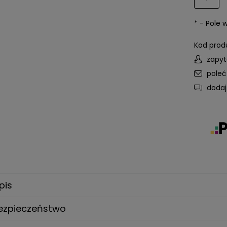
*
- Pole
Kod prod
zapyt
pole
dodaj
pis
ezpieczeństwo