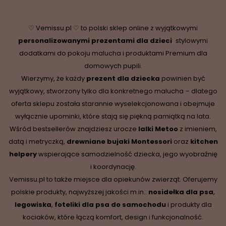
♡ Vemissu.pl ♡ to polski sklep online z wyjątkowymi
personalizowanymi prezentami dla dzieci
,
stylowymi
dodatkami do pokoju malucha i produktami Premium dla
domowych pupili.
Wierzymy, że każdy
prezent dla dziecka
powinien być
wyjątkowy, stworzony tylko dla konkretnego malucha – dlatego
oferta sklepu została starannie wyselekcjonowana i obejmuje
wyłącznie upominki, które stają się piękną pamiątką na lata.
Wśród bestsellerów znajdziesz urocze
lalki Metoo
z imieniem,
datą i metryczką,
drewniane
bujaki Montessori
oraz
kitchen
helpery
wspierające samodzielność dziecka, jego wyobraźnię
i koordynację.
Vemissu.pl to także miejsce dla opiekunów zwierząt. Oferujemy
polskie produkty, najwyższej jakości m.in.:
nosidełka dla psa
,
legowiska
,
foteliki dla psa do samochodu
i produkty dla
kociaków, które łączą komfort, design i funkcjonalność.