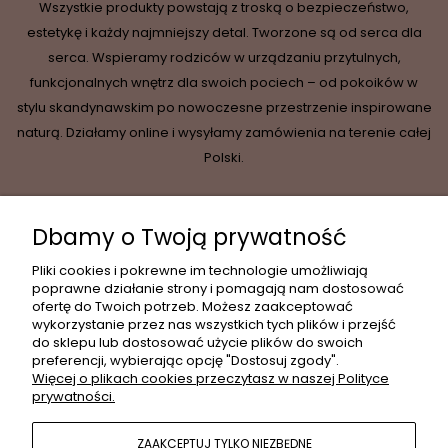
Wszystkie produkty powstają z troską o bezpieczeństwo,
estetykę i każdy najmniejszy detal. Tworzone są od serca dla
serca. Wspieramy rodziców w urządzaniu przytulnych,
funkcjonalnych wnętrz dla swoich pociech – od pokoików w
stylu skandynawskim po nowoczesne przestrzenie inspirowane
naturą. Działamy online i wysyłamy zamówienia na terenie całej
Polski.
Dbamy o Twoją prywatność
INFORMACJE
Pliki cookies i pokrewne im technologie umożliwiają
poprawne działanie strony i pomagają nam dostosować
ofertę do Twoich potrzeb. Możesz zaakceptować
wykorzystanie przez nas wszystkich tych plików i przejść
MOJE KONTO
do sklepu lub dostosować użycie plików do swoich
preferencji, wybierając opcję "Dostosuj zgody".
Więcej o plikach cookies przeczytasz w naszej Polityce
prywatności.
PŁATNOŚCI I DOSTAWA
ZAAKCEPTUJ TYLKO NIEZBĘDNE