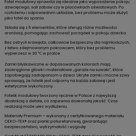
Fotel modułowy sprawdzi się idealnie jako wyposażenie pokoju
dziecięcego, sali zabaw czy w placówkach oświatowych. Po
rozłożeniu i odpowiednim układzie, bez problemu może służyć
jako fotel do spania.
Składa się z 5 elementów, które oferują różne możliwości
aranżacji, pomagając zachować porządek w pokoju dziecka.
Bez ostrych krawędzi, całkowicie bezpieczny dla najmłodszych,
z łatwo zdejmowanym pokrowcem, który bez problemu
wypierzesz w 30 ℃ w pralce.
Zamki błyskawiczne w dopasowanych kolorach mają
zaokrąglone główki i materiałowe „garaże na suwaki”, które
zapobiegają zadrapaniom u dzieci. Ukryte zamki i mocne szwy
sprawiają, że fotelik jest odporny na każda zabawę i jest
estetycznie wykończony.
Fotelik modułowy tworzony ręcznie w Polsce z najwyższą
dbałością o detale, co zapewnia doskonałą jakość. Czas
realizacji może ulec wydłużeniu.
Materiały Premium – wykonany z certyfikowanego materiału
OEKO-TEX® oraz pianki poliuretanowej, gwarantując
bezpieczeństwo, wytrzymałość i wygodę.