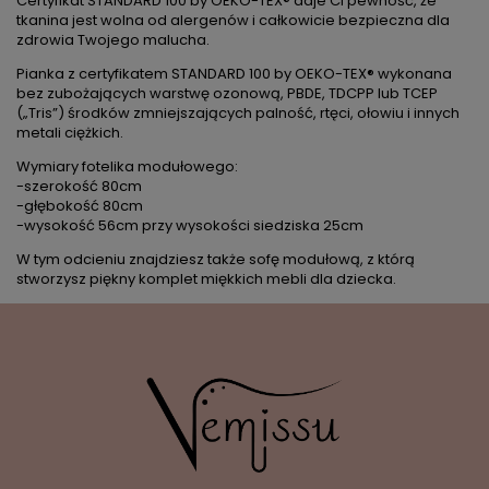
Certyfikat STANDARD 100 by OEKO-TEX® daje Ci pewność, że
tkanina jest wolna od alergenów i całkowicie bezpieczna dla
zdrowia Twojego malucha.
Pianka z certyfikatem STANDARD 100 by OEKO-TEX® wykonana
bez zubożających warstwę ozonową, PBDE, TDCPP lub TCEP
(„Tris”) środków zmniejszających palność, rtęci, ołowiu i innych
metali ciężkich.
Wymiary fotelika modułowego:
-szerokość 80cm
-głębokość 80cm
-wysokość 56cm przy wysokości siedziska 25cm
W tym odcieniu znajdziesz także sofę modułową, z którą
stworzysz piękny komplet miękkich mebli dla dziecka.