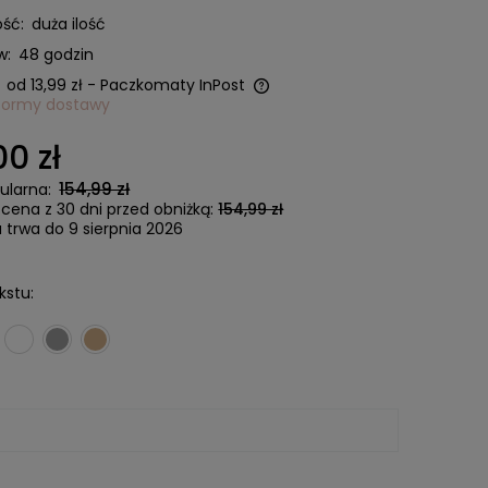
ść:
duża ilość
w:
48 godzin
od 13,99 zł
- Paczkomaty InPost
formy dostawy
a nie zawiera ewentualnych
00 zł
ztów płatności
154,99 zł
ularna:
 cena z 30 dni przed obniżką:
154,99 zł
 trwa do 9 sierpnia 2026
kstu: