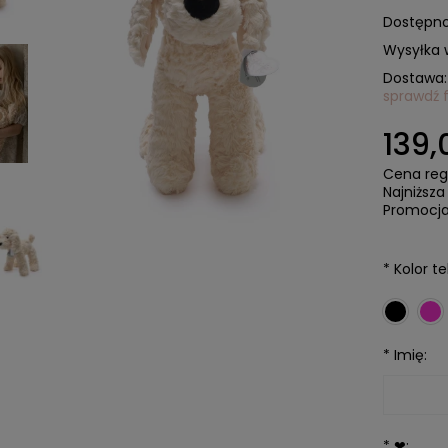
Dostępno
Wysyłka 
Dostawa:
sprawdź 
Cen
139,
kos
Cena reg
Najniższa
Promocja
*
Kolor te
*
Imię:
*
❤: