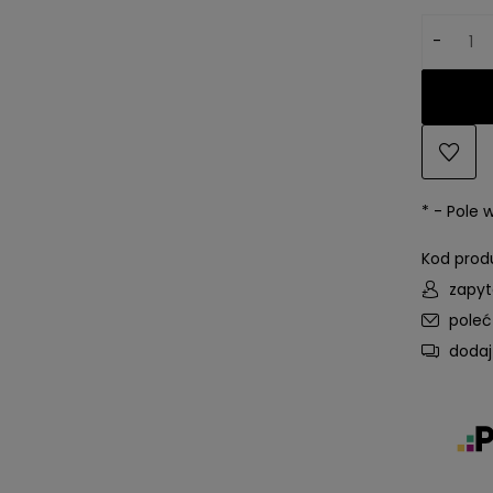
-
*
- Pole
Kod prod
zapyt
pole
dodaj