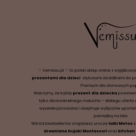
♡ Vemissu.pl ♡ to polski sklep online z wyjątkow
prezentami dla dzieci
,
stylowymi dodatkami do p
Premium dla domowych pupi
Wierzymy, że każdy
prezent dla dziecka
powinien
tylko dla konkretnego malucha – dlatego oferta 
wyselekcjonowana i obejmuje wyłącznie upominki,
pamiątką na lata.
Wśród bestsellerów znajdziesz urocze
lalki Metoo
z
drewniane
bujaki Montessori
oraz
kitchen