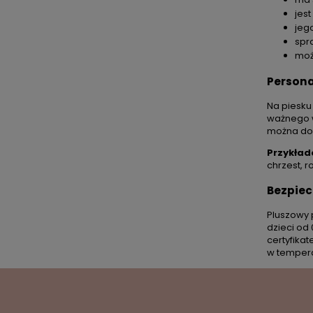
jest
jeg
spra
moż
Persona
Na piesku
ważnego w
można dop
Przykład
chrzest, r
Bezpiec
Pluszowy 
dzieci od
certyfika
w tempera