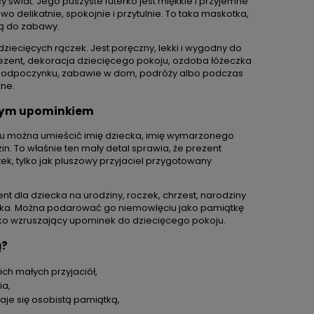
 świat. Jego puszyste futerko jest miękkie i przyjemne
zł
Cena regularna:
149,99 zł
C
 delikatnie, spokojnie i przytulnie. To taka maskotka,
ł
Najniższa cena:
130,00 zł
bą do zabawy.
ziecięcych rączek. Jest poręczny, lekki i wygodny do
 prezent, dekoracja dziecięcego pokoju, ozdoba łóżeczka
u, odpoczynku, zabawie w dom, podróży albo podczas
żne.
kowym upominkiem
szku można umieścić imię dziecka, imię wymarzonego
n. To właśnie ten mały detal sprawia, że prezent
ek, tylko jak pluszowy przyjaciel przygotowany
nt dla dziecka na urodziny, roczek, chrzest, narodziny
odka. Można podarować go niemowlęciu jako pamiątkę
ako wzruszający upominek do dziecięcego pokoju.
ą?
ich małych przyjaciół,
ia,
aje się osobistą pamiątką,