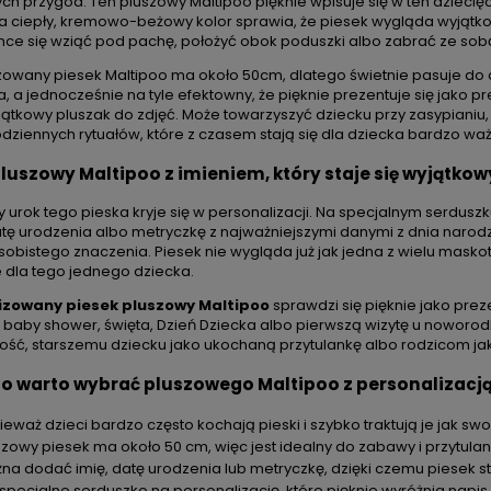
h przygód. Ten pluszowy Maltipoo pięknie wpisuje się w ten dziecięcy
ena regularna:
154,99 zł
Cena regularna:
154,99 
 a ciepły, kremowo-beżowy kolor sprawia, że piesek wygląda wyjątkowo
Najniższa cena:
154,99 zł
Najniższa cena:
154,99 z
chce się wziąć pod pachę, położyć obok poduszki albo zabrać ze so
zowany piesek Maltipoo ma około 50cm, dlatego świetnie pasuje do d
ia, a jednocześnie na tyle efektowny, że pięknie prezentuje się jako
ątkowy pluszak do zdjęć. Może towarzyszyć dziecku przy zasypiani
dziennych rytuałów, które z czasem stają się dla dziecka bardzo wa
pluszowy Maltipoo z imieniem, który staje się wyjąt
y urok tego pieska kryje się w personalizacji. Na specjalnym serdu
atę urodzenia albo metryczkę z najważniejszymi danymi z dnia narodzi
sobistego znaczenia. Piesek nie wygląda już jak jedna z wielu maskot
e dla tego jednego dziecka.
izowany piesek pluszowy Maltipoo
sprawdzi się pięknie jako preze
 baby shower, święta, Dzień Dziecka albo pierwszą wizytę u nowor
łość, starszemu dziecku jako ukochaną przytulankę albo rodzicom j
o warto wybrać pluszowego Maltipoo z personalizacj
eważ dzieci bardzo często kochają pieski i szybko traktują je jak swo
szowy piesek ma około 50 cm, więc jest idealny do zabawy i przytulan
na dodać imię, datę urodzenia lub metryczkę, dzięki czemu piesek st
specjalne serduszko na personalizację, które pięknie wyróżnia napis,