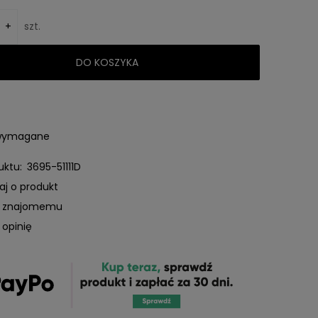
+
szt.
DO KOSZYKA
 wymagane
uktu:
3695-51111D
aj o produkt
ć znajomemu
 opinię