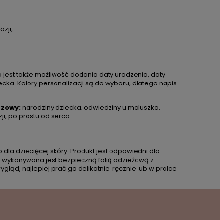
azji,
a jest także możliwość dodania daty urodzenia, daty
ecka. Kolory personalizacji są do wyboru, dlatego napis
szowy:
narodziny dziecka, odwiedziny u maluszka,
ji, po prostu od serca.
dla dziecięcej skóry. Produkt jest odpowiedni dla
ja wykonywana jest bezpieczną folią odzieżową z
ląd, najlepiej prać go delikatnie, ręcznie lub w pralce