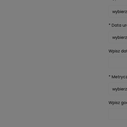
*
Data ur
Wpisz dat
*
Metrycz
Wpisz god