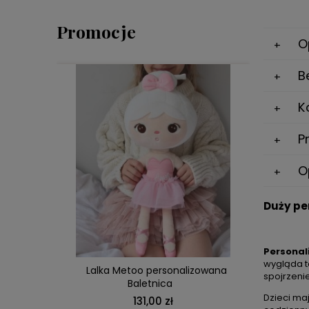
Promocje
O
B
K
P
O
Duży pe
DO KOSZYKA
Personal
wygląda t
 Puszysty
Lalka Metoo personalizowana
Duży pe
spojrzeni
Baletnica
Pudel z i
Dzieci ma
131,00 zł