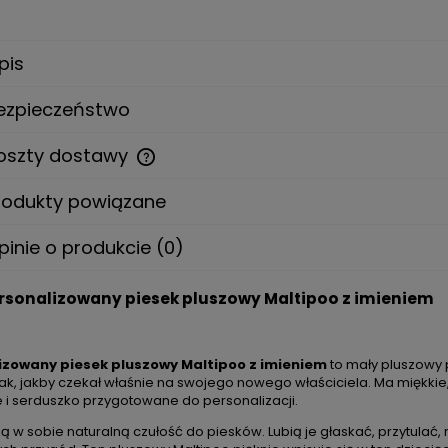
pis
ezpieczeństwo
oszty dostawy
rodukty powiązane
Cena nie zawiera ewentualnych
kosztów płatności
pinie o produkcie (0)
rsonalizowany piesek pluszowy Maltipoo z imieniem
DO KOSZYKA
DO KOSZYKA
izowany piesek pluszowy Maltipoo z imieniem
to mały pluszowy p
ak, jakby czekał właśnie na swojego nowego właściciela. Ma miękkie
rsonalizowany piesek pluszowy
Duży personalizowany piesek
e i serduszko przygotowane do personalizacji.
mieniem | prezent dla dziecka
Maltańczyk z imieniem | pre
dziecka
ją w sobie naturalną czułość do piesków. Lubią je głaskać, przytulać
139,00 zł
139,00 zł