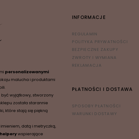
INFORMACJE
REGULAMIN
POLITYKA PRYWATNOŚCI
BEZPIECZNE ZAKUPY
ZWROTY I WYMIANA
REKLAMACJA
ymi
personalizowanymi
okoju malucha i produktami
li.
PŁATNOŚCI I DOSTAWA
 być wyjątkowy, stworzony
sklepu została starannie
SPOSOBY PŁATNOŚCI
 które stają się piękną
WARUNKI DOSTAWY
 imieniem, datą i metryczką,
 helpery
wspierające