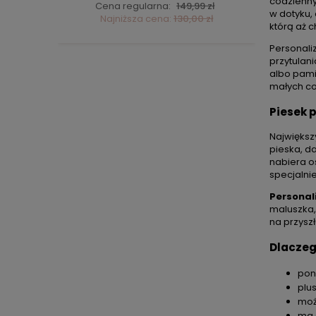
codziennyc
ł
Cena regularna:
149,99 zł
C
w dotyku,
ł
Najniższa cena:
130,00 zł
którą aż 
Personali
przytulan
albo pami
małych co
Piesek 
Największ
pieska, d
nabiera o
specjalni
Personal
maluszka,
na przysz
Dlaczeg
poni
plu
moż
ma 