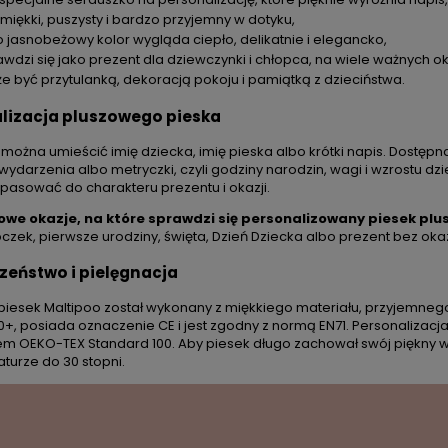
 miękki, puszysty i bardzo przyjemny w dotyku,
o jasnobeżowy kolor wygląda ciepło, delikatnie i elegancko,
wdzi się jako prezent dla dziewczynki i chłopca, na wiele ważnych ok
e być przytulanką, dekoracją pokoju i pamiątką z dzieciństwa.
lizacja pluszowego pieska
 można umieścić imię dziecka, imię pieska albo krótki napis. Dostępn
ydarzenia albo metryczki, czyli godziny narodzin, wagi i wzrostu dzi
asować do charakteru prezentu i okazji.
owe okazje, na które sprawdzi się personalizowany piesek plu
oczek, pierwsze urodziny, święta, Dzień Dziecka albo prezent bez okaz
zeństwo i pielęgnacja
piesek Maltipoo został wykonany z miękkiego materiału, przyjemnego 
 0+, posiada oznaczenie CE i jest zgodny z normą EN71. Personalizac
tem OEKO-TEX Standard 100. Aby piesek długo zachował swój piękny wyg
turze do 30 stopni.