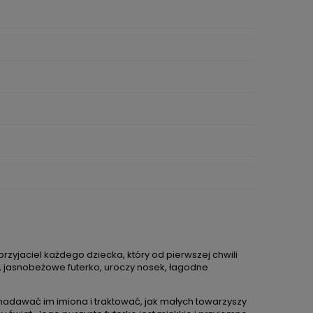
DO KOSZYKA
rzyjaciel każdego dziecka, który od pierwszej chwili
, jasnobeżowe futerko, uroczy nosek, łagodne
 pluszowy
Lalka Metoo personalizowana Puszysty
Zesta
zent dla
Królik liliowy
puc
, nadawać im imiona i traktować, jak małych towarzyszy
131,00 zł