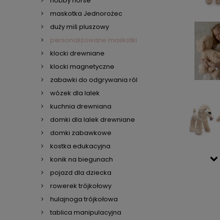
hobby horse
maskotka Jednorożec
duży miś pluszowy
personalizowane maskotki
klocki drewniane
klocki magnetyczne
zabawki do odgrywania ról
wózek dla lalek
kuchnia drewniana
domki dla lalek drewniane
domki zabawkowe
kostka edukacyjna
konik na biegunach
pojazd dla dziecka
rowerek trójkołowy
hulajnoga trójkołowa
tablica manipulacyjna