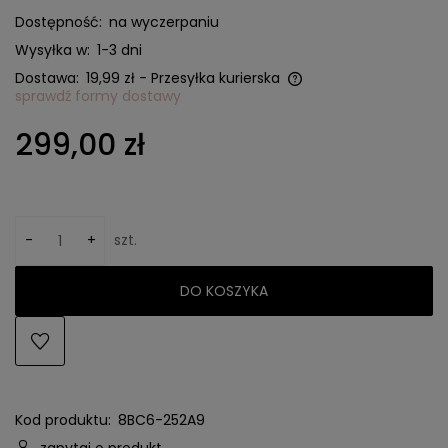
Dostępność:
na wyczerpaniu
Wysyłka w:
1-3 dni
Dostawa:
19,99 zł
- Przesyłka kurierska
sprawdź formy dostawy
Cena nie zawiera ewentualnych kosztów płatności
299,00 zł
-
+
szt.
DO KOSZYKA
Kod produktu:
8BC6-252A9