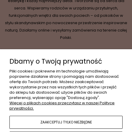
estetykę i każdy najmniejszy detal. Tworzone są od serca dla
serca. Wspieramy rodziców w urządzaniu przytulnych,
funkcjonalnych wnętrz dla swoich pociech – od pokoików w
stylu skandynawskim po nowoczesne przestrzenie inspirowane
naturą. Działamy online i wysyłamy zamówienia na terenie całej
Polski.
Dbamy o Twoją prywatność
INFORMACJE
Pliki cookies i pokrewne im technologie umożliwiają
poprawne działanie strony i pomagają nam dostosować
ofertę do Twoich potrzeb. Możesz zaakceptować
wykorzystanie przez nas wszystkich tych plików i przejść
MOJE KONTO
do sklepu lub dostosować użycie plików do swoich
preferencji, wybierając opcję "Dostosuj zgody".
Więcej o plikach cookies przeczytasz w naszej Polityce
prywatności.
PŁATNOŚCI I DOSTAWA
ZAAKCEPTUJ TYLKO NIEZBĘDNE
POPULARNE KATEGORIE