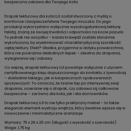
bezpieczna zabawa dla Twojego kota
Drapak tekturowy dla kota LUI został stworzony z myślą o
komforcie i bezpieczeństwie Twojego mruczka. Do jego
produkcji wykorzystano wyłącznie wysokogatunkową tekturę
falistą, znaną ze swojej trwałości i odporności na kocie pazurki.
To jednak nie wszystko – każda krawędź została starannie
wykończona, by wyeliminować charakterystyczną szorstkość
ciętej tektury. Efekt? Gładka, przyjemna w dotyku powierzchnia,
która nie podrażnia delikatnych łapek – idealna do drapania,
wylegiwania się i zabawy.
Co więcej, drapak tekturowy LUI powstaje wyłącznie z użyciem
certyfikowanego kleju dopuszczonego do kontaktu z żywnością
– dokładnie takiego, jak w bezpiecznych opakowaniach
spożywczych. To oznacza, że lizanie łap po intensywnej sesji
drapania, ocieranie się o drapak, czy zabawa są całkowicie
bezpieczne – zarówno dla kota, jak i dla domowników.
Drapak tekturowy LUI to nie tylko praktyczny mebel – to także
elegancki element wystroju wnętrza, który świetnie wpisze się w
nowoczesne i minimalistyczne aranżacje.
Wymiary: 75 x 26 x 25 cm (długość x wysokość x szerokość)
Waga: 1,75 kg