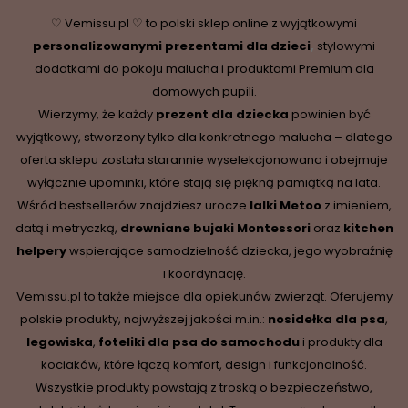
♡ Vemissu.pl ♡ to polski sklep online z wyjątkowymi
personalizowanymi prezentami dla dzieci
,
stylowymi
dodatkami do pokoju malucha i produktami Premium dla
domowych pupili.
Wierzymy, że każdy
prezent dla dziecka
powinien być
wyjątkowy, stworzony tylko dla konkretnego malucha – dlatego
oferta sklepu została starannie wyselekcjonowana i obejmuje
wyłącznie upominki, które stają się piękną pamiątką na lata.
Wśród bestsellerów znajdziesz urocze
lalki Metoo
z imieniem,
datą i metryczką,
drewniane
bujaki Montessori
oraz
kitchen
helpery
wspierające samodzielność dziecka, jego wyobraźnię
i koordynację.
Vemissu.pl to także miejsce dla opiekunów zwierząt. Oferujemy
polskie produkty, najwyższej jakości m.in.:
nosidełka dla psa
,
legowiska
,
foteliki dla psa do samochodu
i produkty dla
kociaków, które łączą komfort, design i funkcjonalność.
Wszystkie produkty powstają z troską o bezpieczeństwo,