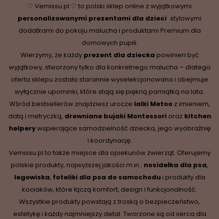
♡ Vemissu.pl ♡ to polski sklep online z wyjątkowymi
personalizowanymi prezentami dla dzieci
,
stylowymi
dodatkami do pokoju malucha i produktami Premium dla
domowych pupili.
Wierzymy, że każdy
prezent dla dziecka
powinien być
wyjątkowy, stworzony tylko dla konkretnego malucha – dlatego
oferta sklepu została starannie wyselekcjonowana i obejmuje
wyłącznie upominki, które stają się piękną pamiątką na lata.
Wśród bestsellerów znajdziesz urocze
lalki Metoo
z imieniem,
datą i metryczką,
drewniane
bujaki Montessori
oraz
kitchen
helpery
wspierające samodzielność dziecka, jego wyobraźnię
i koordynację.
Vemissu.pl to także miejsce dla opiekunów zwierząt. Oferujemy
polskie produkty, najwyższej jakości m.in.:
nosidełka dla psa
,
legowiska
,
foteliki dla psa do samochodu
i produkty dla
kociaków, które łączą komfort, design i funkcjonalność.
Wszystkie produkty powstają z troską o bezpieczeństwo,
estetykę i każdy najmniejszy detal. Tworzone są od serca dla