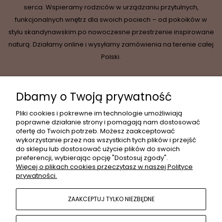
serca. Wspieramy rodziców w urządzaniu przytulnych,
funkcjonalnych wnętrz dla swoich pociech – od pokoików w
stylu skandynawskim po nowoczesne przestrzenie inspirowane
naturą. Działamy online i wysyłamy zamówienia na terenie całej
Polski.
Dbamy o Twoją prywatność
INFORMACJE
Pliki cookies i pokrewne im technologie umożliwiają
poprawne działanie strony i pomagają nam dostosować
ofertę do Twoich potrzeb. Możesz zaakceptować
wykorzystanie przez nas wszystkich tych plików i przejść
MOJE KONTO
do sklepu lub dostosować użycie plików do swoich
preferencji, wybierając opcję "Dostosuj zgody".
Więcej o plikach cookies przeczytasz w naszej Polityce
prywatności.
PŁATNOŚCI I DOSTAWA
ZAAKCEPTUJ TYLKO NIEZBĘDNE
POPULARNE KATEGORIE