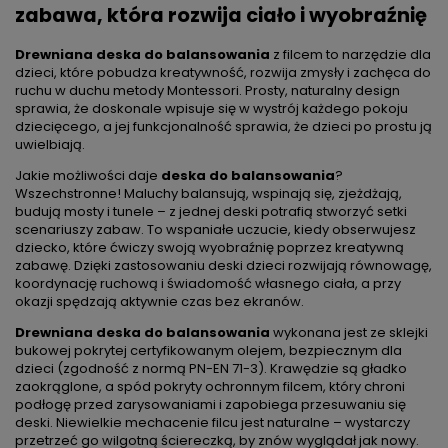
zabawa, która rozwija ciało i wyobraźnię
Drewniana deska do balansowania
z filcem to narzędzie dla
dzieci, które pobudza kreatywność, rozwija zmysły i zachęca do
ruchu w duchu metody Montessori. Prosty, naturalny design
sprawia, że doskonale wpisuje się w wystrój każdego pokoju
dziecięcego, a jej funkcjonalność sprawia, że dzieci po prostu ją
uwielbiają.
Jakie możliwości daje
deska do balansowania
?
Wszechstronne! Maluchy balansują, wspinają się, zjeżdżają,
budują mosty i tunele – z jednej deski potrafią stworzyć setki
scenariuszy zabaw. To wspaniałe uczucie, kiedy obserwujesz
dziecko, które ćwiczy swoją wyobraźnię poprzez kreatywną
zabawę. Dzięki zastosowaniu deski dzieci rozwijają równowagę,
koordynację ruchową i świadomość własnego ciała, a przy
okazji spędzają aktywnie czas bez ekranów.
Drewniana deska do balansowania
wykonana jest ze sklejki
bukowej pokrytej certyfikowanym olejem, bezpiecznym dla
dzieci (zgodność z normą PN-EN 71-3). Krawędzie są gładko
zaokrąglone, a spód pokryty ochronnym filcem, który chroni
podłogę przed zarysowaniami i zapobiega przesuwaniu się
deski. Niewielkie mechacenie filcu jest naturalne – wystarczy
przetrzeć go wilgotną ściereczką, by znów wyglądał jak nowy.