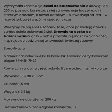
Wytrzymała konstrukcja
deski do balansowania
o udźwigu do
200 kg pozwala korzystać z niej zarówno najmłodszym, jak i
starszym dzieciom, a nawet dorosłym. To inwestycja na lata – w
rozwój, zabawę i wspólnie spędzony czas.
Wierzymy, że najlepsze zabawki to te, które pozwalają dziecku
samodzielnie odkrywać świat.
Drewniana deska do
balansowania
łączy w sobie prostotę, piękno i funkcjonalność,
inspirując do codziennej aktywności i twórczej zabawy.
Specyfikacja:
Materiał: naturalna sklejka bukowa lakierowana certyfikowanym
olejem (PN-EN 71-3)
Powierzchnia: dolna część pokryta filcem ochronnym w kolorze
Wymiary: 80 × 30 × 18 cm
Grubość: 1,5 cm
Waga: ok. 3,3 kg
Maksymalne obciążenie: 200 kg
Bezpieczeństwo: zaokrąglone krawędzie, 3+