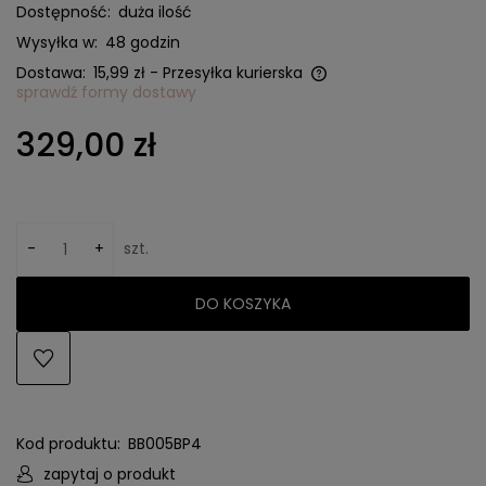
Dostępność:
duża ilość
Wysyłka w:
48 godzin
Dostawa:
15,99 zł
- Przesyłka kurierska
sprawdź formy dostawy
Cena nie zawiera ewentualnych kosztów płatności
329,00 zł
-
+
szt.
DO KOSZYKA
Kod produktu:
BB005BP4
zapytaj o produkt