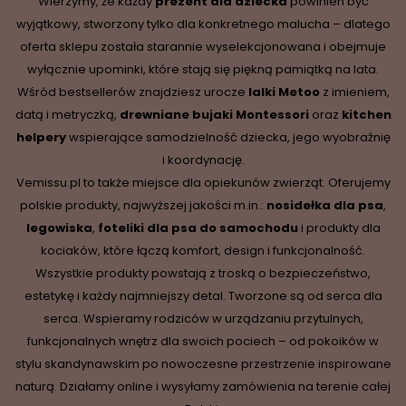
Wierzymy, że każdy
prezent dla dziecka
powinien być
wyjątkowy, stworzony tylko dla konkretnego malucha – dlatego
oferta sklepu została starannie wyselekcjonowana i obejmuje
wyłącznie upominki, które stają się piękną pamiątką na lata.
Wśród bestsellerów znajdziesz urocze
lalki Metoo
z imieniem,
datą i metryczką,
drewniane
bujaki Montessori
oraz
kitchen
helpery
wspierające samodzielność dziecka, jego wyobraźnię
i koordynację.
Vemissu.pl to także miejsce dla opiekunów zwierząt. Oferujemy
polskie produkty, najwyższej jakości m.in.:
nosidełka dla psa
,
legowiska
,
foteliki dla psa do samochodu
i produkty dla
kociaków, które łączą komfort, design i funkcjonalność.
Wszystkie produkty powstają z troską o bezpieczeństwo,
estetykę i każdy najmniejszy detal. Tworzone są od serca dla
serca. Wspieramy rodziców w urządzaniu przytulnych,
funkcjonalnych wnętrz dla swoich pociech – od pokoików w
stylu skandynawskim po nowoczesne przestrzenie inspirowane
naturą. Działamy online i wysyłamy zamówienia na terenie całej