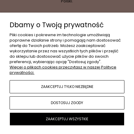
Polski.
Dbamy o Twoją prywatność
INFORMACJE
Pliki cookies i pokrewne im technologie umożliwiają
poprawne działanie strony i pomagają nam dostosować
ofertę do Twoich potrzeb. Możesz zaakceptować
wykorzystanie przez nas wszystkich tych plików i przejść
MOJE KONTO
do sklepu lub dostosować użycie plików do swoich
preferencji, wybierając opcję "Dostosuj zgody".
Więcej o plikach cookies przeczytasz w naszej Polityce
prywatności.
PŁATNOŚCI I DOSTAWA
ZAAKCEPTUJ TYLKO NIEZBĘDNE
POPULARNE KATEGORIE
DOSTOSUJ ZGODY
O NAS
ZAAKCEPTUJ WSZYSTKIE