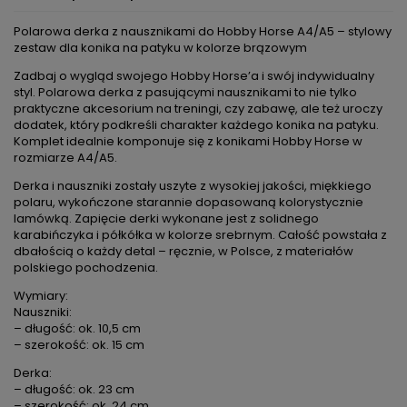
Polarowa derka z nausznikami do Hobby Horse A4/A5 – stylowy
zestaw dla konika na patyku w kolorze brązowym
Zadbaj o wygląd swojego Hobby Horse’a i swój indywidualny
styl. Polarowa derka z pasującymi nausznikami to nie tylko
praktyczne akcesorium na treningi, czy zabawę, ale też uroczy
dodatek, który podkreśli charakter każdego konika na patyku.
Komplet idealnie komponuje się z konikami Hobby Horse w
rozmiarze A4/A5.
Derka i nauszniki zostały uszyte z wysokiej jakości, miękkiego
polaru, wykończone starannie dopasowaną kolorystycznie
lamówką. Zapięcie derki wykonane jest z solidnego
karabińczyka i półkółka w kolorze srebrnym. Całość powstała z
dbałością o każdy detal – ręcznie, w Polsce, z materiałów
polskiego pochodzenia.
Wymiary:
Nauszniki:
– długość: ok. 10,5 cm
– szerokość: ok. 15 cm
Derka:
– długość: ok. 23 cm
– szerokość: ok. 24 cm