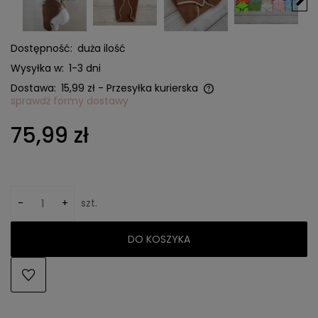
Dostępność:
duża ilość
Wysyłka w:
1-3 dni
Dostawa:
15,99 zł
- Przesyłka kurierska
sprawdź formy dostawy
Cena nie zawiera ewentualnych kosztów płatności
75,99 zł
-
+
szt.
DO KOSZYKA