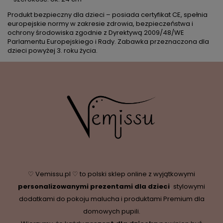
Produkt bezpieczny dla dzieci – posiada certyfikat CE, spełnia
europejskie normy w zakresie zdrowia, bezpieczeństwa i
ochrony środowiska zgodnie z Dyrektywą 2009/48/WE
Parlamentu Europejskiego i Rady. Zabawka przeznaczona dla
dzieci powyżej 3. roku życia.
♡ Vemissu.pl ♡ to polski sklep online z wyjątkowymi
personalizowanymi prezentami dla dzieci
,
stylowymi
dodatkami do pokoju malucha i produktami Premium dla
domowych pupili.