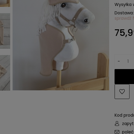
Wysyłka 
Dostawa:
sprawdź 
Cena n
75,9
kosztów
-
Kod prod
zapyt
pole