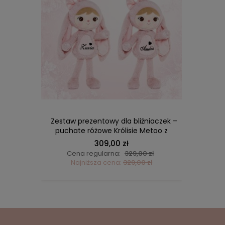
DO KOSZYKA
iaków –
Zestaw prezentowy dla bliźniaczek –
Lalka 
puchate różowe Królisie Metoo z
personalizacją
309,00 zł
ł
Cena regularna:
329,00 zł
C
ł
Najniższa cena:
329,00 zł