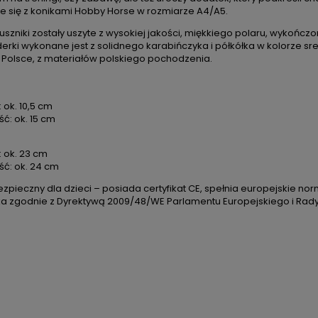
 się z konikami Hobby Horse w rozmiarze A4/A5.
auszniki zostały uszyte z wysokiej jakości, miękkiego polaru, wykoń
derki wykonane jest z solidnego karabińczyka i półkółka w kolorze sr
w Polsce, z materiałów polskiego pochodzenia.
 ok. 10,5 cm
ć: ok. 15 cm
: ok. 23 cm
ść: ok. 24 cm
ezpieczny dla dzieci – posiada certyfikat CE, spełnia europejskie n
a zgodnie z Dyrektywą 2009/48/WE Parlamentu Europejskiego i Rady