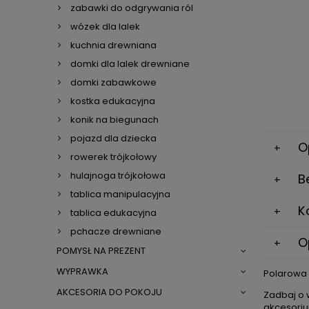
zabawki do odgrywania ról
wózek dla lalek
kuchnia drewniana
domki dla lalek drewniane
domki zabawkowe
kostka edukacyjna
konik na biegunach
pojazd dla dziecka
O
rowerek trójkołowy
hulajnoga trójkołowa
B
tablica manipulacyjna
K
tablica edukacyjna
pchacze drewniane
O
POMYSŁ NA PREZENT
WYPRAWKA
Polarowa 
AKCESORIA DO POKOJU
Zadbaj o 
akcesoriu