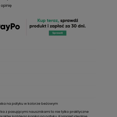
 opinię
nika na patyku w kolorze beżowym
ka z pasującymi nausznikami to nie tylko praktyczne
harakter każdego konika na patyku. Komplet idealnie