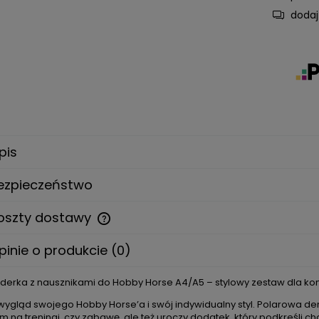
dodaj
pis
ezpieczeństwo
oszty dostawy
pinie o produkcie (0)
Cena nie zawiera ewentualnych
kosztów płatności
derka z nausznikami do Hobby Horse A4/A5 – stylowy zestaw dla ko
wygląd swojego Hobby Horse’a i swój indywidualny styl. Polarowa der
m na treningi, czy zabawę, ale też uroczy dodatek, który podkreśli c