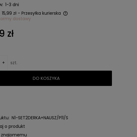
w:
1-3 dni
15,99 zł
- Przesyłka kurierska
formy dostawy
ie zawiera ewentualnych
9 zł
 płatności
+
szt.
DO KOSZYKA
uktu:
N1-SET2DERKA+NAUSZ/P11/S
aj o produkt
ć znajomemu