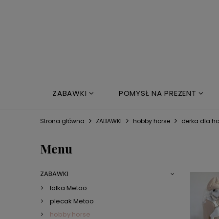
ZABAWKI
POMYSŁ NA PREZENT
NOWOŚCI
ŁÓŻKO DZIECIĘCE
Strona główna
ZABAWKI
hobby horse
derka dla h
Menu
ZABAWKI
lalka Metoo
plecak Metoo
hobby horse