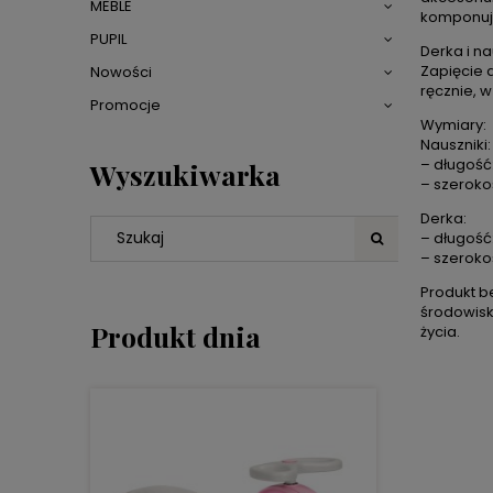
MEBLE
komponuje
PUPIL
Derka i n
Zapięcie 
Nowości
ręcznie, 
Promocje
Wymiary:
Nauszniki:
– długość:
Wyszukiwarka
– szerokoś
Derka:
– długość
– szeroko
Produkt b
środowisk
Produkt dnia
życia.