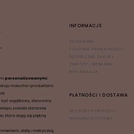
INFORMACJE
REGULAMIN
POLITYKA PRYWATNOŚCI
BEZPIECZNE ZAKUPY
ZWROTY I WYMIANA
REKLAMACJA
ymi
personalizowanymi
okoju malucha i produktami
li.
PŁATNOŚCI I DOSTAWA
 być wyjątkowy, stworzony
sklepu została starannie
SPOSOBY PŁATNOŚCI
 które stają się piękną
WARUNKI DOSTAWY
 imieniem, datą i metryczką,