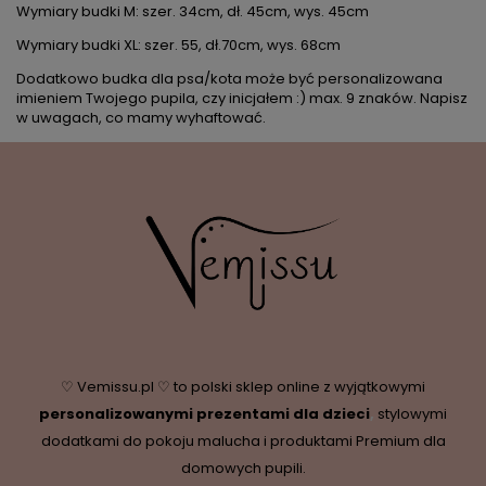
Wymiary budki M: szer. 34cm, dł. 45cm, wys. 45cm
Wymiary budki XL: szer. 55, dł.70cm, wys. 68cm
Dodatkowo budka dla psa/kota mo
że być personalizowana
imieniem Twojego pupila, czy inicjałem :) max. 9 znak
ów. Napisz
w uwagach, co mamy wyhaftowa
ć.
♡ Vemissu.pl ♡ to polski sklep online z wyjątkowymi
personalizowanymi prezentami dla dzieci
,
stylowymi
dodatkami do pokoju malucha i produktami Premium dla
domowych pupili.