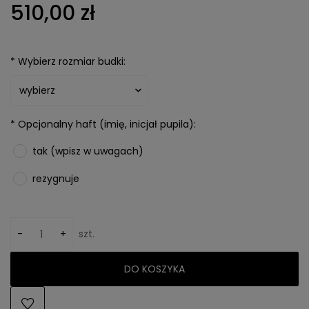
510,00 zł
*
Wybierz rozmiar budki:
*
Opcjonalny haft (imię, inicjał pupila):
tak (wpisz w uwagach)
rezygnuje
-
+
szt.
DO KOSZYKA