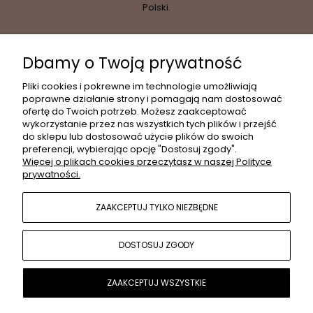
Polski.
Dbamy o Twoją prywatność
INFORMACJE
Pliki cookies i pokrewne im technologie umożliwiają
poprawne działanie strony i pomagają nam dostosować
ofertę do Twoich potrzeb. Możesz zaakceptować
wykorzystanie przez nas wszystkich tych plików i przejść
MOJE KONTO
do sklepu lub dostosować użycie plików do swoich
preferencji, wybierając opcję "Dostosuj zgody".
Więcej o plikach cookies przeczytasz w naszej Polityce
prywatności.
PŁATNOŚCI I DOSTAWA
ZAAKCEPTUJ TYLKO NIEZBĘDNE
POPULARNE KATEGORIE
DOSTOSUJ ZGODY
O NAS
ZAAKCEPTUJ WSZYSTKIE