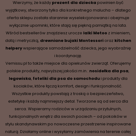
Wierzymy, że każdy
prezent dla dziecka
powinien być
wyjątkowy, stworzony tylko dla konkretnego malucha – dlatego
oferta sklepu została starannie wyselekcjonowana i obejmuje
wyłącznie upominki, które stają się piękną pamiątką na lata.
Wśród bestsellerów znajdziesz urocze
lalki Metoo
z imieniem,
datą i metryczką,
drewniane
bujaki Montessori
oraz
kitchen
helpery
wspierające samodzielność dziecka, jego wyobraźnię
i koordynację.
Vemissu.pl to także miejsce dla opiekunów zwierząt. Oferujemy
polskie produkty, najwyższej jakości m.in.:
nosidełka dla psa
,
legowiska
,
foteliki dla psa do samochodu
i produkty dla
kociaków, które łączą komfort, design i funkcjonalność.
Wszystkie produkty powstają z troską o bezpieczeństwo,
estetykę i każdy najmniejszy detal. Tworzone są od serca dla
serca. Wspieramy rodziców w urządzaniu przytulnych,
funkcjonalnych wnętrz dla swoich pociech – od pokoików w
stylu skandynawskim po nowoczesne przestrzenie inspirowane
naturą. Działamy online i wysyłamy zamówienia na terenie całej