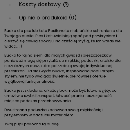
Koszty dostawy
Cena nie zawiera ewentualnych kosztów płatności
Opinie o produkcie (0)
Budka dla psa lub kota Positano to niebiańskie schronienie dla
Twojego pupila. Pies i kot uwielbiają spać pod przykryciem i
cieszyć się chwilą spokoju. Najczęściej myślą, że ich wtedy nie
widać... :)
Budka to raj na ziemi dla małych gwiazd i pieszczoszków,
ponieważ mogą się przytulić do miękkiej poduszki, a także dla
niezależnych dusz, które potrzebują swojej indywidualnej
przestrzeni. Ta niezwykła budka, inspirowana popularnym
stylem, nie tylko wygląda świetnie, ale również oferuje
wyjątkową funkcjonalność.
Budka jest składana, a każdy bok może być łatwo wyjęty, co
umożliwia szybki transport, łatwość prania i oszczędność
miejsca podczas przechowywania.
Dwustronna poduszka zachwyca swoją miękkością i
przyjemnym w odczuciu materiałem.
Twój pupil pokocha tą budkę.