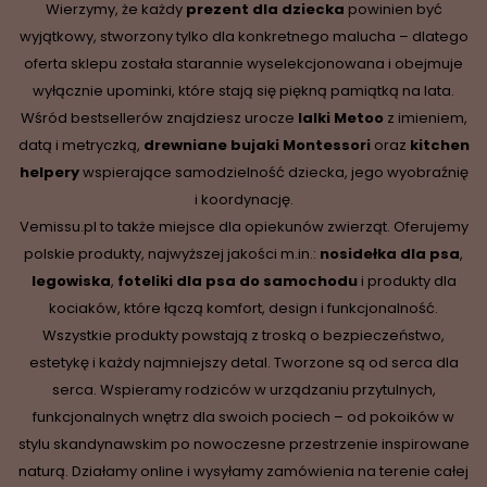
Wierzymy, że każdy
prezent dla dziecka
powinien być
wyjątkowy, stworzony tylko dla konkretnego malucha – dlatego
oferta sklepu została starannie wyselekcjonowana i obejmuje
wyłącznie upominki, które stają się piękną pamiątką na lata.
Wśród bestsellerów znajdziesz urocze
lalki Metoo
z imieniem,
datą i metryczką,
drewniane
bujaki Montessori
oraz
kitchen
helpery
wspierające samodzielność dziecka, jego wyobraźnię
i koordynację.
Vemissu.pl to także miejsce dla opiekunów zwierząt. Oferujemy
polskie produkty, najwyższej jakości m.in.:
nosidełka dla psa
,
legowiska
,
foteliki dla psa do samochodu
i produkty dla
kociaków, które łączą komfort, design i funkcjonalność.
Wszystkie produkty powstają z troską o bezpieczeństwo,
estetykę i każdy najmniejszy detal. Tworzone są od serca dla
serca. Wspieramy rodziców w urządzaniu przytulnych,
funkcjonalnych wnętrz dla swoich pociech – od pokoików w
stylu skandynawskim po nowoczesne przestrzenie inspirowane
naturą. Działamy online i wysyłamy zamówienia na terenie całej