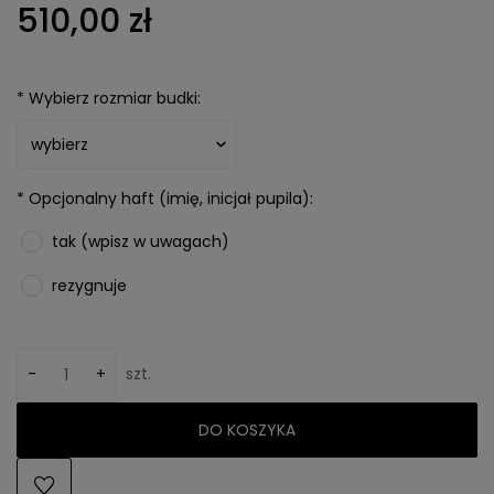
510,00 zł
*
Wybierz rozmiar budki:
*
Opcjonalny haft (imię, inicjał pupila):
tak (wpisz w uwagach)
rezygnuje
-
+
szt.
DO KOSZYKA