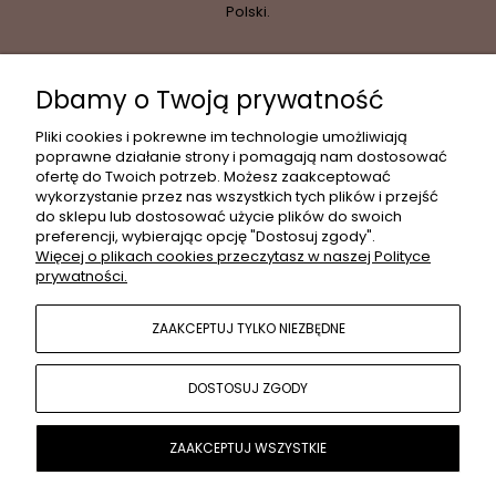
Polski.
Dbamy o Twoją prywatność
INFORMACJE
Pliki cookies i pokrewne im technologie umożliwiają
poprawne działanie strony i pomagają nam dostosować
ofertę do Twoich potrzeb. Możesz zaakceptować
wykorzystanie przez nas wszystkich tych plików i przejść
MOJE KONTO
do sklepu lub dostosować użycie plików do swoich
preferencji, wybierając opcję "Dostosuj zgody".
Więcej o plikach cookies przeczytasz w naszej Polityce
prywatności.
PŁATNOŚCI I DOSTAWA
ZAAKCEPTUJ TYLKO NIEZBĘDNE
POPULARNE KATEGORIE
DOSTOSUJ ZGODY
O NAS
ZAAKCEPTUJ WSZYSTKIE