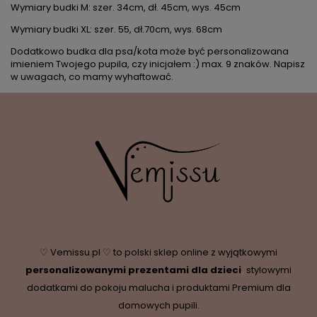
Wymiary budki M: szer. 34cm, dł. 45cm, wys. 45cm
Wymiary budki XL: szer. 55, dł.70cm, wys. 68cm
Dodatkowo budka dla psa/kota mo
że być personalizowana
imieniem Twojego pupila, czy inicjałem :) max. 9 znak
ów. Napisz
w uwagach, co mamy wyhaftowa
ć.
♡ Vemissu.pl ♡ to polski sklep online z wyjątkowymi
personalizowanymi prezentami dla dzieci
,
stylowymi
dodatkami do pokoju malucha i produktami Premium dla
domowych pupili.