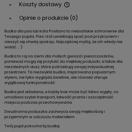
Koszty dostawy
Cena nie zawiera ewentualnych kosztów płatności
Opinie o produkcie (0)
Budka dla psa lub kota Positano to niebiańskie schronienie dla
Twojego pupila. Pies i kot uwielbiają spać pod przykryciem i
cieszyć się chwilą spokoju. Najczęściej myślą, że ich wtedy nie
widać... :)
Budka to raj na ziemi dla małych gwiazd i pieszczoszków,
ponieważ mogą się przytulić do miękkiej poduszki, a także dla
niezależnych dusz, które potrzebują swojej indywidualnej
przestrzeni. Ta niezwykła budka, inspirowana popularnym
stylem, nie tylko wygląda świetnie, ale również oferuje
wyjątkową funkcjonalność.
Budka jest składana, a każdy bok może być łatwo wyjęty, co
umożliwia szybki transport, łatwość prania i oszczędność
miejsca podczas przechowywania.
Dwustronna poduszka zachwyca swoją miękkością i
przyjemnym w odczuciu materiałem.
Twój pupil pokocha tą budkę.