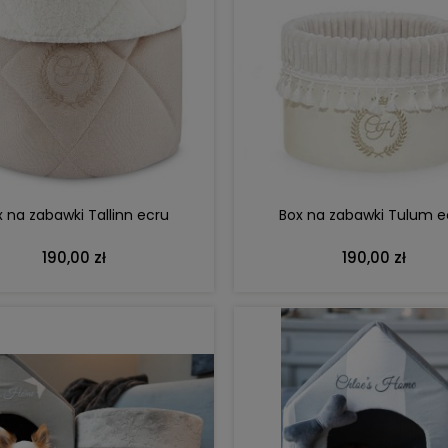
DO KOSZYKA
DO KOSZYKA
DO KOSZYKA
DO KOSZYKA
etoo personalizowana Puchata
Zestaw prezentowy dla bliźn
owa Królisia z kokardką
różowe Królisie Metoo z person
130,00 zł
309,00 zł
Box na zabawki Tulum e
x na zabawki Tallinn ecru
ena regularna:
149,99 zł
Cena regularna:
329,00 
Najniższa cena:
132,00 zł
Najniższa cena:
329,00 
190,00 zł
190,00 zł