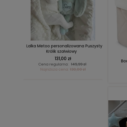
DO KOSZYKA
iaków –
Lalka Metoo personalizowana Puszysty
Lalka M
Królik szałwiowy
beż
131,00 zł
Bo
ł
Cena regularna:
149,99 zł
C
ł
Najniższa cena:
130,00 zł