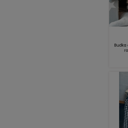
Budka 
r