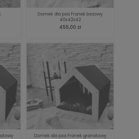
k
Domek dla psa Franek beżowy
40x42x42
455,00 zł
natowy
Domek dla psa Franek granatowy