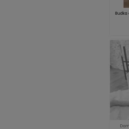
Budka 
Dom