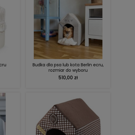
DO KOSZYKA
DO KOSZYKA
iaczek –
Lalka Metoo personalizowana Jelonek
La
alizacją
niebieski
121,00 zł
cru
Budka dla psa lub kota Berlin ecru,
zł
Cena regularna:
139,99 zł
C
rozmiar do wyboru
zł
Najniższa cena:
120,00 zł
510,00 zł