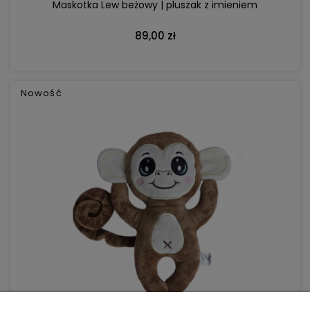
Maskotka Lew beżowy | pluszak z imieniem
89,00 zł
Nowość
DO KOSZYKA