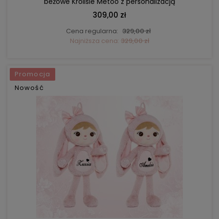
beżowe Królisie Metoo z personalizacją
309,00 zł
Cena regularna:
329,00 zł
Najniższa cena:
329,00 zł
Promocja
Nowość
DO KOSZYKA