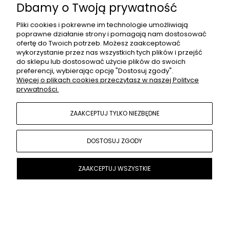
Dbamy o Twoją prywatność
Maskotka Małpka | pluszak z imieniem
Pliki cookies i pokrewne im technologie umożliwiają
poprawne działanie strony i pomagają nam dostosować
89,00 zł
ofertę do Twoich potrzeb. Możesz zaakceptować
wykorzystanie przez nas wszystkich tych plików i przejść
do sklepu lub dostosować użycie plików do swoich
preferencji, wybierając opcję "Dostosuj zgody".
Więcej o plikach cookies przeczytasz w naszej Polityce
Nowość
prywatności.
ZAAKCEPTUJ TYLKO NIEZBĘDNE
DOSTOSUJ ZGODY
ZAAKCEPTUJ WSZYSTKIE
DO KOSZYKA