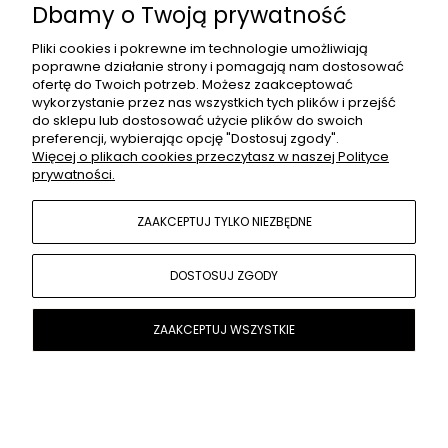
Dbamy o Twoją prywatność
DO KOSZYKA
Pliki cookies i pokrewne im technologie umożliwiają
poprawne działanie strony i pomagają nam dostosować
ofertę do Twoich potrzeb. Możesz zaakceptować
wykorzystanie przez nas wszystkich tych plików i przejść
do sklepu lub dostosować użycie plików do swoich
preferencji, wybierając opcję "Dostosuj zgody".
Więcej o plikach cookies przeczytasz w naszej Polityce
Fotelik dla psa do samochodu Berlin, ecru
prywatności.
510,00 zł
ZAAKCEPTUJ TYLKO NIEZBĘDNE
DOSTOSUJ ZGODY
ZAAKCEPTUJ WSZYSTKIE