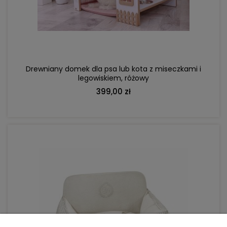
DO KOSZYKA
Drewniany domek dla psa lub kota z miseczkami i
legowiskiem, różowy
399,00 zł