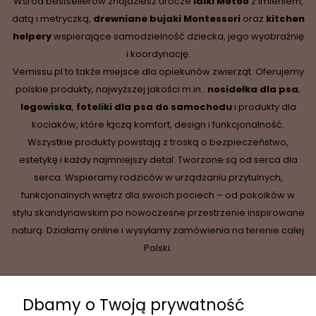
Wśród bestsellerów znajdziesz urocze
lalki Metoo
z imieniem,
datą i metryczką,
drewniane
bujaki Montessori
oraz
kitchen
helpery
wspierające samodzielność dziecka, jego wyobraźnię
i koordynację.
Vemissu.pl to także miejsce dla opiekunów zwierząt. Oferujemy
polskie produkty, najwyższej jakości m.in.:
nosidełka dla psa
,
legowiska
,
foteliki dla psa do samochodu
i produkty dla
kociaków, które łączą komfort, design i funkcjonalność.
Wszystkie produkty powstają z troską o bezpieczeństwo,
estetykę i każdy najmniejszy detal. Tworzone są od serca dla
serca. Wspieramy rodziców w urządzaniu przytulnych,
funkcjonalnych wnętrz dla swoich pociech – od pokoików w
stylu skandynawskim po nowoczesne przestrzenie inspirowane
naturą. Działamy online i wysyłamy zamówienia na terenie całej
Polski.
Dbamy o Twoją prywatność