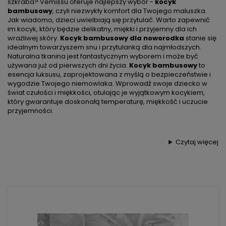
szkraba? Vemissu oferuje najlepszy wybór -
kocyk
bambusowy
, czyli niezwykły komfort dla Twojego maluszka.
Jak wiadomo, dzieci uwielbiają się przytulać. Warto zapewnić
im kocyk, który będzie delikatny, miękki i przyjemny dla ich
wrażliwej skóry.
Kocyk bambusowy dla noworodka
stanie się
idealnym towarzyszem snu i przytulanką dla najmłodszych.
Naturalna tkanina jest fantastycznym wyborem i może być
używana już od pierwszych dni życia.
Kocyk bambusowy
to
esencja luksusu, zaprojektowana z myślą o bezpieczeństwie i
wygodzie Twojego niemowlaka. Wprowadź swoje dziecko w
świat czułości i miękkości, otulając je wyjątkowym kocykiem,
który gwarantuje doskonałą temperaturę, miękkość i uczucie
przyjemności.
Czytaj więcej